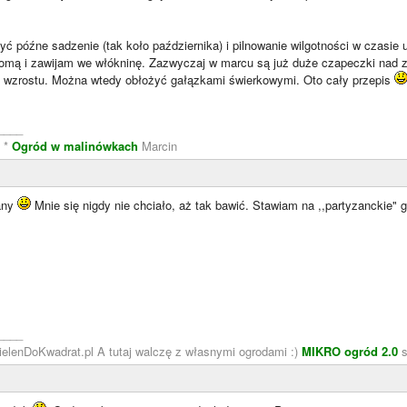
ć późne sadzenie (tak koło października) i pilnowanie wilgotności w czasie u
omą i zawijam we włókninę. Zazwyczaj w marcu są już duże czapeczki nad zi
do wzrostu. Można wtedy obłożyć gałązkami świerkowymi. Oto cały przepis
____
e
*
Ogród w malinówkach
Marcin
łany
Mnie się nigdy nie chciało, aż tak bawić. Stawiam na ,,partyzanckie" 
____
ZielenDoKwadrat.pl A tutaj walczę z własnymi ogrodami :)
MIKRO ogród 2.0
s