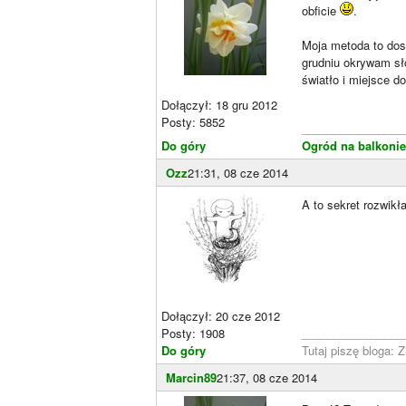
obficie
.
Moja metoda to dosy
grudniu okrywam sł
światło i miejsce 
Dołączył: 18 gru 2012
Posty: 5852
________________
Do góry
Ogród na balkoni
Ozz
21:31, 08 cze 2014
A to sekret rozwik
Dołączył: 20 cze 2012
Posty: 1908
________________
Do góry
Tutaj piszę bloga: 
Marcin89
21:37, 08 cze 2014