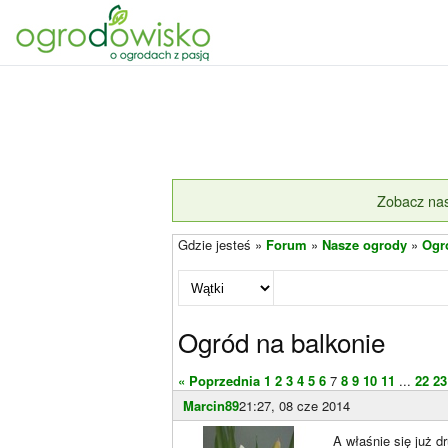
Zobacz nas
Gdzie jesteś »
Forum
»
Nasze ogrody
»
Ogr
Ogród na balkonie
« Poprzednia
1
2
3
4
5
6
7
8
9
10
11
...
22
23
Marcin89
21:27, 08 cze 2014
A właśnie się już d