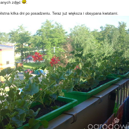
ecanych zdjęć
.
listna kilka dni po posadzeniu. Teraz już większa i obsypana kwiatami.