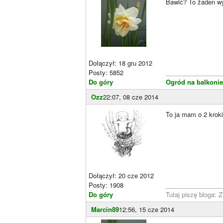
Bawić? To żaden w
Dołączył: 18 gru 2012
Posty: 5852
________________
Do góry
Ogród na balkoni
Ozz
22:07, 08 cze 2014
To ja mam o 2 krok
Dołączył: 20 cze 2012
Posty: 1908
________________
Do góry
Tutaj piszę bloga: 
Marcin89
12:56, 15 cze 2014