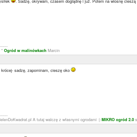
ysiłek
. Sadzę, okrywam, czasem doglądnę i już. Potem na wiosnę cieszą
____
e
*
Ogród w malinówkach
Marcin
i krócej- sadzę, zapominam, cieszę oko
____
ZielenDoKwadrat.pl A tutaj walczę z własnymi ogrodami :)
MIKRO ogród 2.0
s