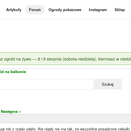
Artykuły
Forum
Ogrody pokazowe
Instagram
Sklep
z ogród na żywo — 8 i 9 sierpnia (sobota-niedziela), kiermasz w niedzi
ód na balkonie
Szukaj
Następna »
rugi rok z rzędu udało. Ale nigdy nie ma tak, że wszystkie posadzone cebulk