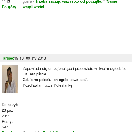
1143
gosia -
Trzeba zacząć wszystko od początku
***
Same
Do góry
wątpliwości
krisec
19:10, 09 sty 2013
Zapowiada się emocjonująco i pracowicie w Twoim ogrodzie,
już jest piknie.
Gdzie na polesiu ten ogród powstaje?.
Pozdrawiam p...ą Polesiankę.
Dołączył:
23 paź
2011
Posty:
597
____________________