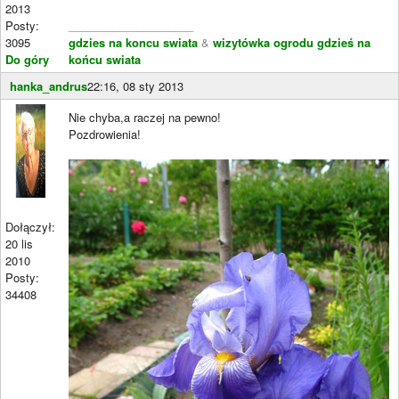
2013
Posty:
____________________
3095
gdzies na koncu swiata
&
wizytówka ogrodu gdzieś na
Do góry
końcu swiata
hanka_andrus
22:16, 08 sty 2013
Nie chyba,a raczej na pewno!
Pozdrowienia!
Dołączył:
20 lis
2010
Posty:
34408