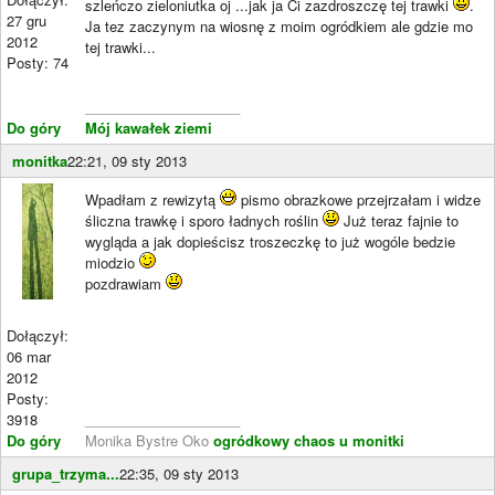
szleńczo zieloniutka oj ...jak ja Ci zazdroszczę tej trawki
.
27 gru
Ja tez zaczynym na wiosnę z moim ogródkiem ale gdzie mo
2012
tej trawki...
Posty: 74
____________________
Do góry
Mój kawałek ziemi
monitka
22:21, 09 sty 2013
Wpadłam z rewizytą
pismo obrazkowe przejrzałam i widze
śliczna trawkę i sporo ładnych roślin
Już teraz fajnie to
wygląda a jak dopieścisz troszeczkę to już wogóle bedzie
miodzio
pozdrawiam
Dołączył:
06 mar
2012
Posty:
3918
____________________
Do góry
Monika Bystre Oko
ogródkowy chaos u monitki
grupa_trzyma...
22:35, 09 sty 2013