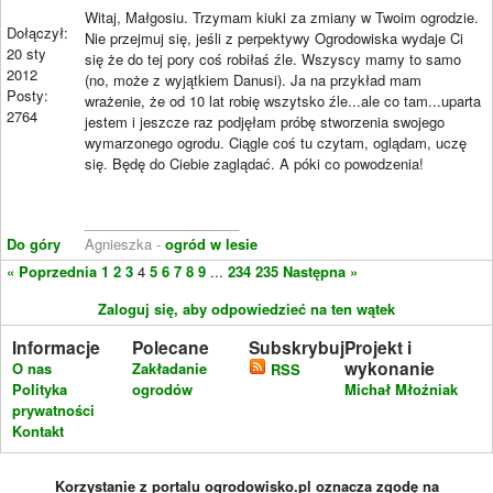
Witaj, Małgosiu. Trzymam kiuki za zmiany w Twoim ogrodzie.
Dołączył:
Nie przejmuj się, jeśli z perpektywy Ogrodowiska wydaje Ci
20 sty
się że do tej pory coś robiłaś źle. Wszyscy mamy to samo
2012
(no, może z wyjątkiem Danusi). Ja na przykład mam
Posty:
wrażenie, że od 10 lat robię wszytsko źle...ale co tam...uparta
2764
jestem i jeszcze raz podjęłam próbę stworzenia swojego
wymarzonego ogrodu. Ciągle coś tu czytam, oglądam, uczę
się. Będę do Ciebie zaglądać. A póki co powodzenia!
____________________
Do góry
Agnieszka -
ogród w lesie
« Poprzednia
1
2
3
4
5
6
7
8
9
...
234
235
Następna »
Zaloguj się, aby odpowiedzieć na ten wątek
Informacje
Polecane
Subskrybuj
Projekt i
wykonanie
O nas
Zakładanie
RSS
Polityka
ogrodów
Michał Młoźniak
prywatności
Kontakt
Korzystanie z portalu ogrodowisko.pl oznacza zgodę na