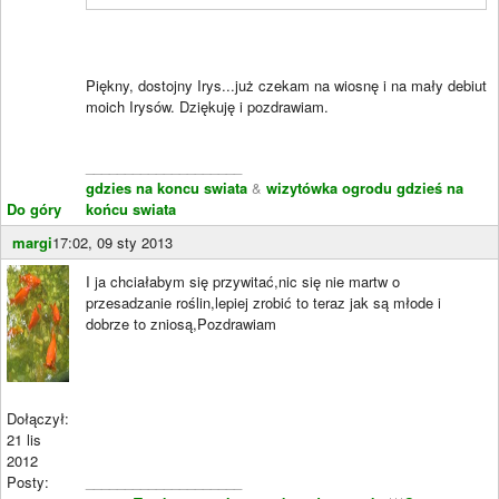
Piękny, dostojny Irys...już czekam na wiosnę i na mały debiut
moich Irysów. Dziękuję i pozdrawiam.
____________________
gdzies na koncu swiata
&
wizytówka ogrodu gdzieś na
Do góry
końcu swiata
margi
17:02, 09 sty 2013
I ja chciałabym się przywitać,nic się nie martw o
przesadzanie roślin,lepiej zrobić to teraz jak są młode i
dobrze to zniosą,Pozdrawiam
Dołączył:
21 lis
2012
Posty:
____________________