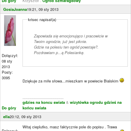
Do góry
Krzysztof .
Ogród Szmaragdowy
GosiaJoanna
19:21, 09 sty 2013
krisec napisał(a)
Zapowiada się emocjonująco i pracowicie w
Twoim ogrodzie, już jest piknie.
Gdzie na polesiu ten ogród powstaje?.
Pozdrawiam p...ą Polesiankę.
Dołączył:
08 sty
2013
Posty:
3095
Dziękuje za miłe słowa...mieszkam w powiecie Bialskim
____________________
gdzies na koncu swiata
&
wizytówka ogrodu gdzieś na
Do góry
końcu swiata
ella
20:12, 09 sty 2013
Witaj cieplutko, masz faktycznie pole do popisu . Trawa
Dołączył: