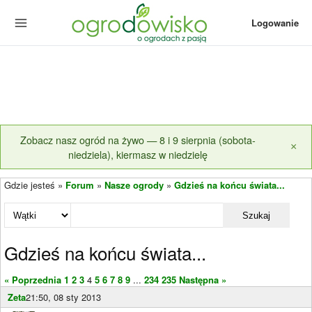
Logowanie
Zobacz nasz ogród na żywo — 8 i 9 sierpnia (sobota-
×
niedziela), kiermasz w niedzielę
Gdzie jesteś »
Forum
»
Nasze ogrody
»
Gdzieś na końcu świata...
Szukaj
Gdzieś na końcu świata...
« Poprzednia
1
2
3
4
5
6
7
8
9
...
234
235
Następna »
Zeta
21:50, 08 sty 2013