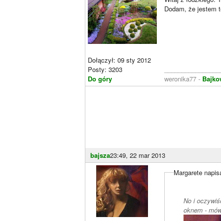
Dodam, że jestem t
Dołączył: 09 sty 2012
Posty: 3203
________________
Do góry
weronika77 -
Bajko
bajsza
23:49, 22 mar 2013
Margarete napisa
No i oczywiś
oknem