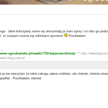
 drogo - takie bukszpany same się ukorzeniają ja mam spory i co roku go po
, to czasami można się roślinkami wymienić
Pozdrawiam
____
//www.ogrodowisko.pl/watek/1722-bajszowe-klimaty
*** http://www.bajsza.
tokul.blog.onet.pl/
 ja sie cieszyłam że takie zakupy udane zrobiłam, ale chetnie, chetnie skor
wpadłaś . Pozdrawiam również
____