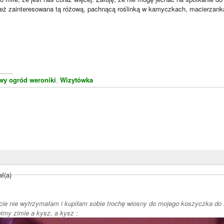
eż zainteresowana tą różową, pachnącą roślinką w kamyczkach, macierzank
____
wy ogród weroniki
,
Wizytówka
ł(a)
cie nie wytrzymałam i kupiłam sobie trochę wiosny do mojego koszyczka do s
 - mówimy zimie a kysz, a kysz :