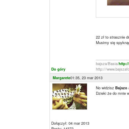
22 zł to strasznie
Musimy się spyknąć
________________
bajsza/Basia/
http:
Do góry
http:///www.bajszafo
Margarete
01:35, 23 mar 2013
No widzisz
Bajszo
a
Dzieki że do mnie 
Dołączył: 04 mar 2013
Posty: 14372
________________