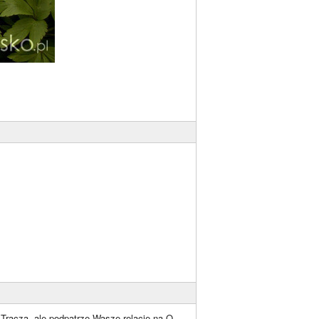
o Tracza, ale podpatrzę Wasze relacje na O.