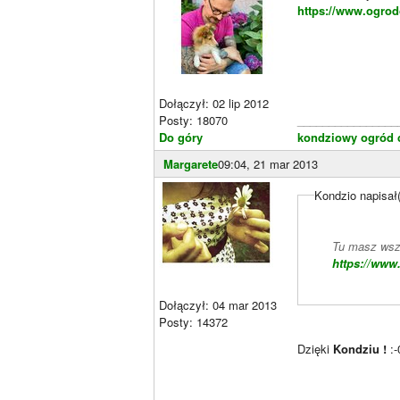
https://www.ogrod
Dołączył: 02 lip 2012
Posty: 18070
________________
Do góry
kondziowy ogród c
Margarete
09:04, 21 mar 2013
Kondzio napisał
Tu masz wszy
https://www
Dołączył: 04 mar 2013
Posty: 14372
Dzięki
Kondziu !
:-
________________