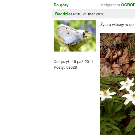
Do góry
Małgorzata
OGRÓD 
Bogdzia
14:18, 21 mar 2013
Życzę wiosny w serc
Dołączył: 16 paź 2011
Posty: 58528