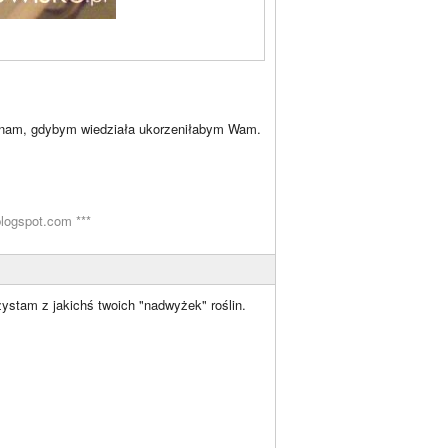
dcinam, gdybym wiedziała ukorzeniłabym Wam.
blogspot.com ***
zystam z jakichś twoich "nadwyżek" roślin.