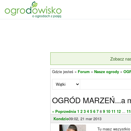
Zobacz nas
Gdzie jesteś »
Forum
»
Nasze ogrody
»
OGR
OGRÓD MARZEŃ...a mo
« Poprzednia
1
2
3
4
5
6
7
8
9
10
11
12
...
11
Kondzio
09:02, 21 mar 2013
Tu masz wszystkio 