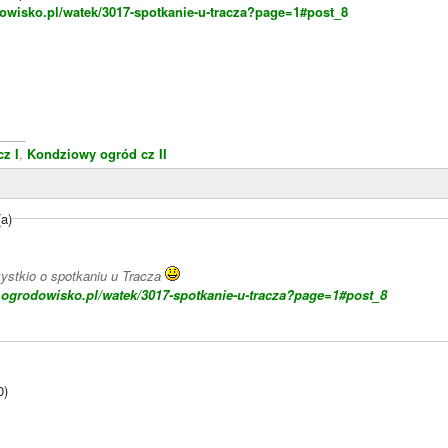
owisko.pl/watek/3017-spotkanie-u-tracza?page=1#post_8
____
z I
,
Kondziowy ogród cz II
(a)
stkio o spotkaniu u Tracza
.ogrodowisko.pl/watek/3017-spotkanie-u-tracza?page=1#post_8
0)
____