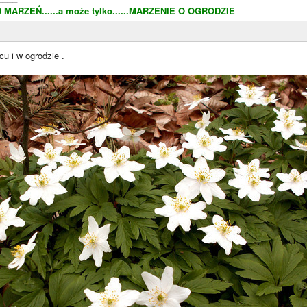
MARZEŃ......a może tylko......MARZENIE O OGRODZIE
u i w ogrodzie .