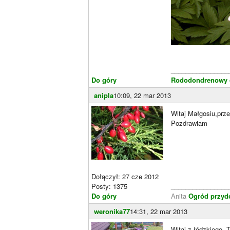
________________
Do góry
Rododondrenowy o
anipla
10:09, 22 mar 2013
Witaj Małgosiu,prze
Pozdrawiam
Dołączył: 27 cze 2012
Posty: 1375
________________
Do góry
Anita
Ogród przyd
weronika77
14:31, 22 mar 2013
Witaj z łódzkiego. 