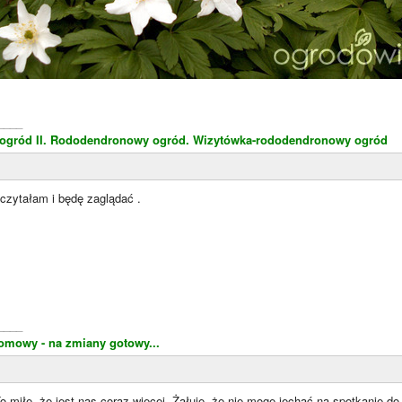
____
gród II.
Rododendronowy ogród.
Wizytówka-rododendronowy ogród
czytałam i będę zaglądać .
____
omowy - na zmiany gotowy...
To miłe, że jest nas coraz więcej. Żałuję, że nie mogę jechać na spotkanie d