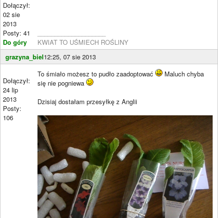
Dołączył:
02 sie
2013
Posty: 41
____________________
Do góry
KWIAT TO UŚMIECH ROŚLINY
grazyna_biel
12:25, 07 sie 2013
To śmiało możesz to pudło zaadoptować
Maluch chyba
Dołączył:
się nie pogniewa
24 lip
2013
Dzisiaj dostałam przesyłkę z Anglii
Posty:
106