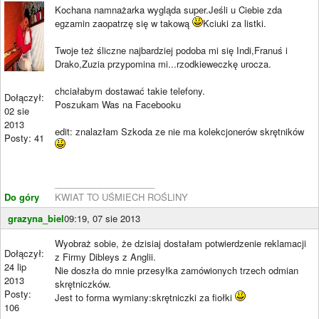
Kochana namnażarka wygląda super.Jeśli u Ciebie zda
egzamin zaopatrzę się w takową
Kciuki za listki.
Twoje też śliczne najbardziej podoba mi się Indi,Franuś i
Drako,Zuzia przypomina mi...rzodkieweczkę urocza.
chciałabym dostawać takie telefony.
Dołączył:
Poszukam Was na Facebooku
02 sie
2013
edit: znalazłam Szkoda ze nie ma kolekcjonerów skrętników
Posty: 41
____________________
Do góry
KWIAT TO UŚMIECH ROŚLINY
grazyna_biel
09:19, 07 sie 2013
Wyobraż sobie, że dzisiaj dostałam potwierdzenie reklamacji
Dołączył:
z Firmy Dibleys z Anglii.
24 lip
Nie doszła do mnie przesyłka zamówionych trzech odmian
2013
skrętniczków.
Posty:
Jest to forma wymiany:skrętniczki za fiołki
106