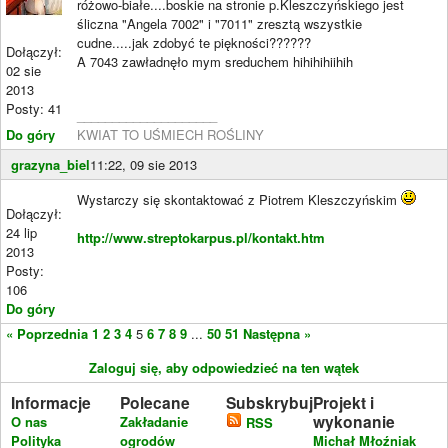
różowo-białe....boskie na stronie p.Kleszczyńskiego jest
śliczna "Angela 7002" i "7011" zresztą wszystkie
cudne.....jak zdobyć te piękności??????
Dołączył:
A 7043 zawładnęło mym sreduchem hihihihiihih
02 sie
2013
Posty: 41
____________________
Do góry
KWIAT TO UŚMIECH ROŚLINY
grazyna_biel
11:22, 09 sie 2013
Wystarczy się skontaktować z Piotrem Kleszczyńskim
Dołączył:
24 lip
http://www.streptokarpus.pl/kontakt.htm
2013
Posty:
106
Do góry
« Poprzednia
1
2
3
4
5
6
7
8
9
...
50
51
Następna »
Zaloguj się, aby odpowiedzieć na ten wątek
Informacje
Polecane
Subskrybuj
Projekt i
wykonanie
O nas
Zakładanie
RSS
Polityka
ogrodów
Michał Młoźniak