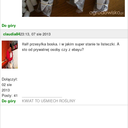
Do góry
claudia84
23:13, 07 sie 2013
łłałł przesyłka boska. i w jakim super stanie te listeczki. A
sto od prywatnej osoby czy z ebayu?
Dołączył:
02 sie
2013
Posty: 41
____________________
Do góry
KWIAT TO UŚMIECH ROŚLINY