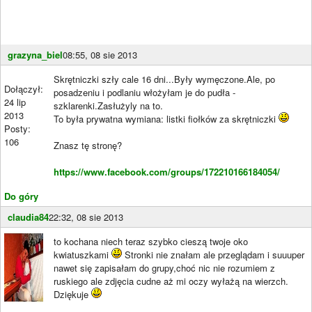
grazyna_biel
08:55, 08 sie 2013
Skrętniczki szły cale 16 dni...Były wymęczone.Ale, po
Dołączył:
posadzeniu i podlaniu włożyłam je do pudła -
24 lip
szklarenki.Zasłużyly na to.
2013
To była prywatna wymiana: listki fiołków za skrętniczki
Posty:
106
Znasz tę stronę?
https://www.facebook.com/groups/172210166184054/
Do góry
claudia84
22:32, 08 sie 2013
to kochana niech teraz szybko cieszą twoje oko
kwiatuszkami
Stronki nie znałam ale przeglądam i suuuper
nawet się zapisałam do grupy,choć nic nie rozumiem z
ruskiego ale zdjęcia cudne aż mi oczy wyłażą na wierzch.
Dziękuje