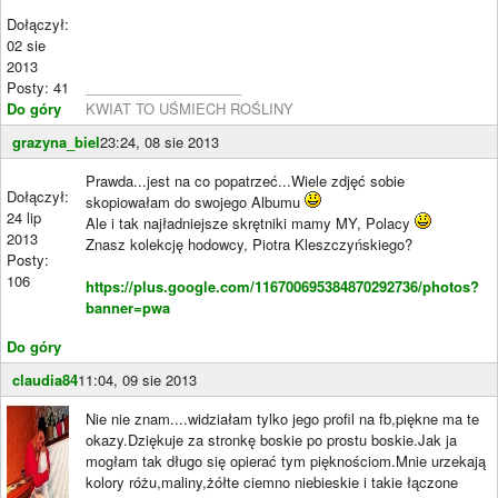
Dołączył:
02 sie
2013
Posty: 41
____________________
Do góry
KWIAT TO UŚMIECH ROŚLINY
grazyna_biel
23:24, 08 sie 2013
Prawda...jest na co popatrzeć...Wiele zdjęć sobie
Dołączył:
skopiowałam do swojego Albumu
24 lip
Ale i tak najładniejsze skrętniki mamy MY, Polacy
2013
Znasz kolekcję hodowcy, Piotra Kleszczyńskiego?
Posty:
106
https://plus.google.com/116700695384870292736/photos?
banner=pwa
Do góry
claudia84
11:04, 09 sie 2013
Nie nie znam....widziałam tylko jego profil na fb,piękne ma te
okazy.Dziękuje za stronkę boskie po prostu boskie.Jak ja
mogłam tak długo się opierać tym pięknościom.Mnie urzekają
kolory różu,maliny,żółte ciemno niebieskie i takie łączone