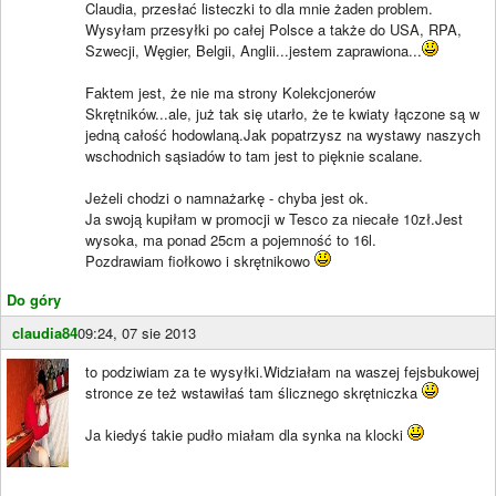
Claudia, przesłać listeczki to dla mnie żaden problem.
Wysyłam przesyłki po całej Polsce a także do USA, RPA,
Szwecji, Węgier, Belgii, Anglii...jestem zaprawiona...
Faktem jest, że nie ma strony Kolekcjonerów
Skrętników...ale, już tak się utarło, że te kwiaty łączone są w
jedną całość hodowlaną.Jak popatrzysz na wystawy naszych
wschodnich sąsiadów to tam jest to pięknie scalane.
Jeżeli chodzi o namnażarkę - chyba jest ok.
Ja swoją kupiłam w promocji w Tesco za niecałe 10zł.Jest
wysoka, ma ponad 25cm a pojemność to 16l.
Pozdrawiam fiołkowo i skrętnikowo
Do góry
claudia84
09:24, 07 sie 2013
to podziwiam za te wysyłki.Widziałam na waszej fejsbukowej
stronce ze też wstawiłaś tam ślicznego skrętniczka
Ja kiedyś takie pudło miałam dla synka na klocki