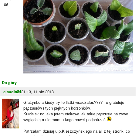
106
Do góry
claudia84
21:13, 11 sie 2013
Grażynko a kiedy try te listki wsadzałaś???? To gratuluje
pączusiów i tych pięknych korzonków.
Kurdelek no jaka jetem ciekawa jak takie pączusie na żywo
wyglądają a nie mam u kogo nawet podpatrzeć
Patrzałam dzisiaj u p.Kleszczyńskiego na all z tej stronki co