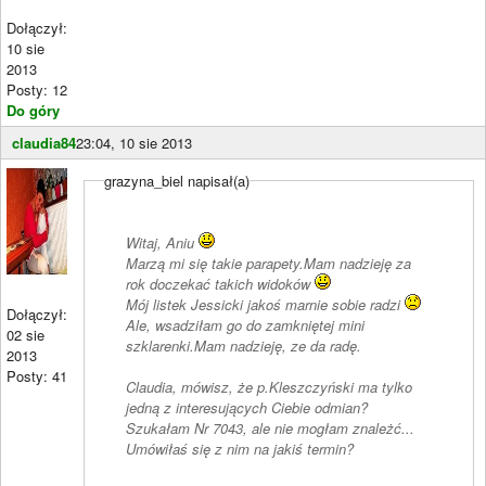
Dołączył:
10 sie
2013
Posty: 12
Do góry
claudia84
23:04, 10 sie 2013
grazyna_biel napisał(a)
Witaj, Aniu
Marzą mi się takie parapety.Mam nadzieję za
rok doczekać takich widoków
Mój listek Jessicki jakoś marnie sobie radzi
Dołączył:
Ale, wsadziłam go do zamkniętej mini
02 sie
szklarenki.Mam nadzieję, ze da radę.
2013
Posty: 41
Claudia, mówisz, że p.Kleszczyński ma tylko
jedną z interesujących Ciebie odmian?
Szukałam Nr 7043, ale nie mogłam znależć...
Umówiłaś się z nim na jakiś termin?