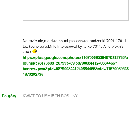
Na razie nie,ma dwa co mi proponował sadzonki 7021 i 7011
tez ładne obie.Mnie interesował by tylko 7011. A tu piekniś
7043
https://plus.google.com/photos/116700695384870292736/a
lbums/5781738081207995489/5879008441240884466?
banner=pwa&pid=5879008441240884466&oid=11670069538
4870292736
____________________
Do góry
KWIAT TO UŚMIECH ROŚLINY