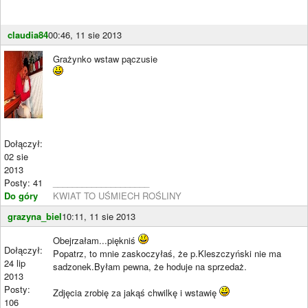
claudia84
00:46, 11 sie 2013
Grażynko wstaw pączusie
Dołączył:
02 sie
2013
Posty: 41
____________________
Do góry
KWIAT TO UŚMIECH ROŚLINY
grazyna_biel
10:11, 11 sie 2013
Obejrzałam...piękniś
Dołączył:
Popatrz, to mnie zaskoczyłaś, że p.Kleszczyński nie ma
24 lip
sadzonek.Byłam pewna, że hoduje na sprzedaż.
2013
Posty:
Zdjęcia zrobię za jakąś chwilkę i wstawię
106