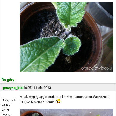
Do góry
grazyna_biel
10:25, 11 sie 2013
A tak wyglądają posadzone listki w namnażarce.Większość
Dołączył:
ma już śliczne korzonki
24 lip
2013
Posty: