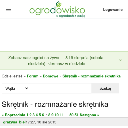
Logowanie
Zobacz nasz ogród na żywo — 8 i 9 sierpnia (sobota-
×
niedziela), kiermasz w niedzielę
Gdzie jesteś »
Forum
»
Domowe
»
Skrętnik - rozmnażanie skrętnika
Szukaj
Skrętnik - rozmnażanie skrętnika
« Poprzednia
1
2
3
4
5
6
7
8
9
10
11
...
50
51
Następna »
grazyna_biel
17:27, 10 sie 2013