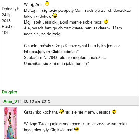
Witaj, Aniu
Dołączył:
Marzą mi się takie parapety.Mam nadzieję za rok doczekać
24 lip
takich widoków
2013
Mój listek Jessicki jakoś marnie sobie radzi
Posty:
Ale, wsadziłam go do zamkniętej mini szklarenki.Mam
106
nadzieję, ze da radę.
Claudia, mówisz, że p.Kleszczyński ma tylko jedną z
interesujących Ciebie odmian?
Szukałam Nr 7043, ale nie mogłam znależć...
Umówiłaś się z nim na jakiś termin?
Do góry
Ania_S
17:43, 10 sie 2013
Grażynko kochana
nic się nie martw Jessicą
Widząc Twoje piękne sadzoneczki to jeszcze w tym roku
będą cieszyły Cię kwiatami