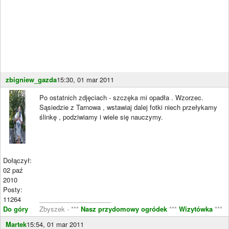
zbigniew_gazda
15:30, 01 mar 2011
Po ostatnich zdjęciach - szczęka mi opadła . Wzorzec.
Sąsiedzie z Tarnowa , wstawiaj dalej fotki niech przełykamy
ślinkę , podziwiamy i wiele się nauczymy.
Dołączył:
02 paź
2010
Posty:
11264
____________________
Do góry
Zbyszek - ***
Nasz przydomowy ogródek
***
Wizytówka
***
Martek
15:54, 01 mar 2011