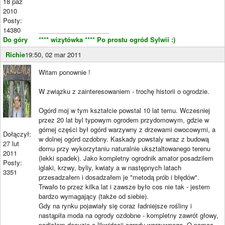
18 paź
2010
Posty:
14380
____________________
Do góry
**** wizytówka ****
Po prostu ogród Sylwii :)
Richie
19:50, 02 mar 2011
Witam ponownie !
W związku z zainteresowaniem - trochę historii o ogrodzie.
Ogórd moj w tym kształcie powstal 10 lat temu. Wczesniej
przez 20 lat byl typowym ogrodem przydomowym, gdzie w
górnej części był ogórd warzywny z drzewami owocowymi, a
Dołączył:
w dolnej ogórd ozdobny. Kaskady powstaly wraz z budową
27 lut
domu przy wykorzytaniu naturalnie uksztaltowanego terenu
2011
(lekki spadek). Jako kompletny ogrodnik amator posadzilem
Posty:
iglaki, krzwy, byliy, kwiaty a w następnych latach
3351
przesadzałem i dosadzałem je "metodą prób i błędów".
Trwało to przez kilka lat i zawsze było cos nie tak - jestem
bardzo wymagający (także od siebie).
Gdy na rynku pojawiały się coraz ładniejsze rośliny i
nastąpiła moda na ogrody ozdobne - kompletny zawrót głowy,
podjąłem decyzję o likwidacji ogrodu warzywnego. O pomoc