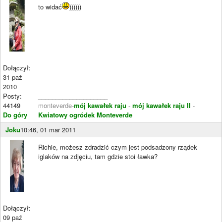
to widać
))))))
Dołączył:
31 paź
2010
Posty:
____________________
44149
monteverde-
mój kawałek raju
-
mój kawałek raju II
-
Do góry
Kwiatowy ogródek Monteverde
Joku
10:46, 01 mar 2011
Richie, możesz zdradzić czym jest podsadzony rządek
iglaków na zdjęciu, tam gdzie stoi ławka?
Dołączył:
09 paź