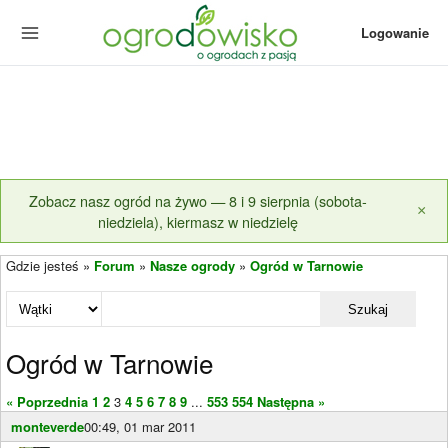
Logowanie
Zobacz nasz ogród na żywo — 8 i 9 sierpnia (sobota-
×
niedziela), kiermasz w niedzielę
Gdzie jesteś »
Forum
»
Nasze ogrody
»
Ogród w Tarnowie
Szukaj
Ogród w Tarnowie
« Poprzednia
1
2
3
4
5
6
7
8
9
...
553
554
Następna »
monteverde
00:49, 01 mar 2011