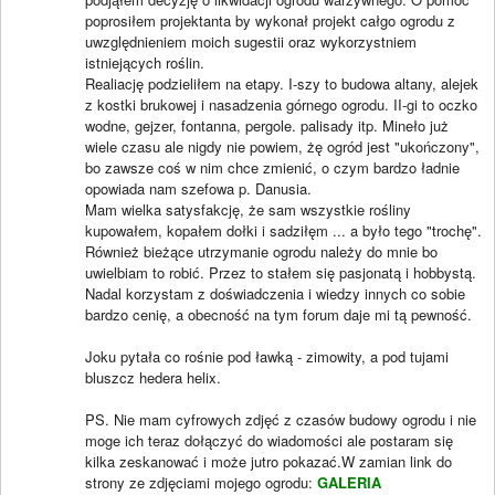
poprosiłem projektanta by wykonał projekt całgo ogrodu z
uwzględnieniem moich sugestii oraz wykorzystniem
istniejących roślin.
Realiację podzieliłem na etapy. I-szy to budowa altany, alejek
z kostki brukowej i nasadzenia górnego ogrodu. II-gi to oczko
wodne, gejzer, fontanna, pergole. palisady itp. Mineło już
wiele czasu ale nigdy nie powiem, żę ogród jest "ukończony",
bo zawsze coś w nim chce zmienić, o czym bardzo ładnie
opowiada nam szefowa p. Danusia.
Mam wielka satysfakcję, że sam wszystkie rośliny
kupowałem, kopałem dołki i sadziłęm ... a było tego "trochę".
Również bieżące utrzymanie ogrodu należy do mnie bo
uwielbiam to robić. Przez to stałem się pasjonatą i hobbystą.
Nadal korzystam z doświadczenia i wiedzy innych co sobie
bardzo cenię, a obecność na tym forum daje mi tą pewność.
Joku pytała co rośnie pod ławką - zimowity, a pod tujami
bluszcz hedera helix.
PS. Nie mam cyfrowych zdjęć z czasów budowy ogrodu i nie
moge ich teraz dołączyć do wiadomości ale postaram się
kilka zeskanować i może jutro pokazać.W zamian link do
strony ze zdjęciami mojego ogrodu:
GALERIA