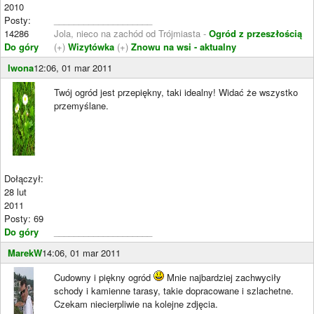
2010
Posty:
____________________
14286
Jola, nieco na zachód od Trójmiasta -
Ogród z przeszłością
Do góry
(+)
Wizytówka
(+)
Znowu na wsi - aktualny
Iwona
12:06, 01 mar 2011
Twój ogród jest przepiękny, taki idealny! Widać że wszystko
przemyślane.
Dołączył:
28 lut
2011
Posty: 69
Do góry
____________________
MarekW
14:06, 01 mar 2011
Cudowny i piękny ogród
Mnie najbardziej zachwyciły
schody i kamienne tarasy, takie dopracowane i szlachetne.
Czekam niecierpliwie na kolejne zdjęcia.