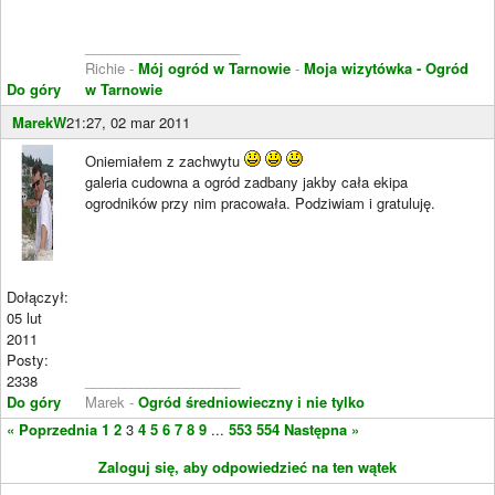
____________________
Richie -
Mój ogród w Tarnowie
-
Moja wizytówka - Ogród
Do góry
w Tarnowie
MarekW
21:27, 02 mar 2011
Oniemiałem z zachwytu
galeria cudowna a ogród zadbany jakby cała ekipa
ogrodników przy nim pracowała. Podziwiam i gratuluję.
Dołączył:
05 lut
2011
Posty:
2338
____________________
Do góry
Marek -
Ogród średniowieczny i nie tylko
« Poprzednia
1
2
3
4
5
6
7
8
9
...
553
554
Następna »
Zaloguj się, aby odpowiedzieć na ten wątek