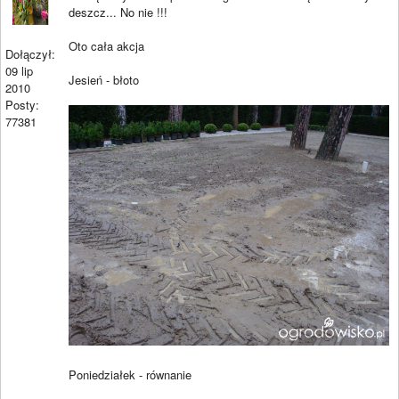
deszcz... No nie !!!
Oto cała akcja
Dołączył:
09 lip
Jesień - błoto
2010
Posty:
77381
Poniedziałek - równanie