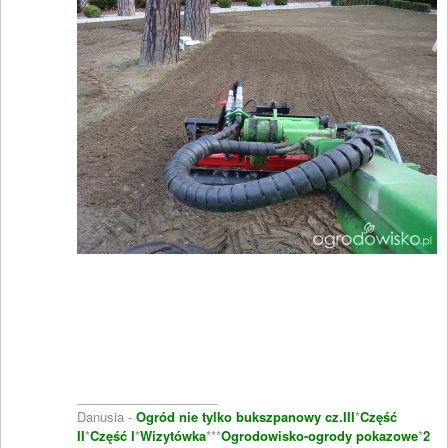
____________________
Danusia -
Ogród nie tylko bukszpanowy cz.III
*
Część
II
*
Część I
*
Wizytówka
***
Ogrodowisko-ogrody pokazowe
*
2