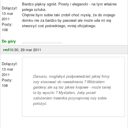
Bardzo piękny ogród. Prosty i elegancki - na tym właśnie
Dołączył:
polega sztuka.
13 mar
Chętnie bym sobie taki zrobił choć myslę, że do mojego
2011
domku nie za bardzo by pasował ale może uda mi się
Posty:
stworzyć coś pośredniego, mniej oficjalnego.
108
Do góry
____________________
rmf
10:30, 29 mar 2011
Dołączył:
13 mar
2011
Danusiu, mogłabyś podpowiedzieć jakiej firmy
Posty:
rury stosować do nawadniania ? Widziałem
108
gardeny ale są tez jakieś krajowe - może taniej
to by wyszło ? Myślałem, żeby przed
założeniem trawnika przynajmniej rury sobie
położyć.