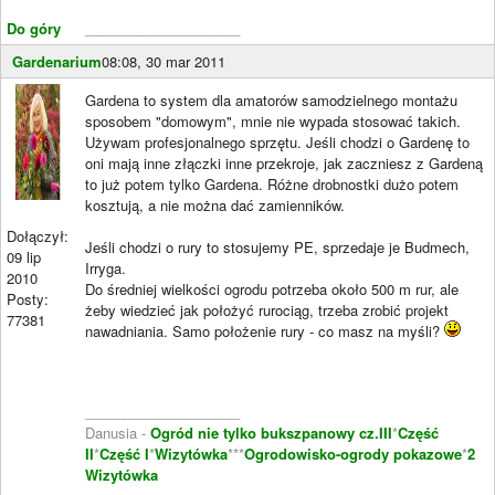
Do góry
____________________
Gardenarium
08:08, 30 mar 2011
Gardena to system dla amatorów samodzielnego montażu
sposobem "domowym", mnie nie wypada stosować takich.
Używam profesjonalnego sprzętu. Jeśli chodzi o Gardenę to
oni mają inne złączki inne przekroje, jak zaczniesz z Gardeną
to już potem tylko Gardena. Różne drobnostki dużo potem
kosztują, a nie można dać zamienników.
Dołączył:
Jeśli chodzi o rury to stosujemy PE, sprzedaje je Budmech,
09 lip
Irryga.
2010
Do średniej wielkości ogrodu potrzeba około 500 m rur, ale
Posty:
żeby wiedzieć jak położyć rurociąg, trzeba zrobić projekt
77381
nawadniania. Samo położenie rury - co masz na myśli?
____________________
Danusia -
Ogród nie tylko bukszpanowy cz.III
*
Część
II
*
Część I
*
Wizytówka
***
Ogrodowisko-ogrody pokazowe
*
2
Wizytówka