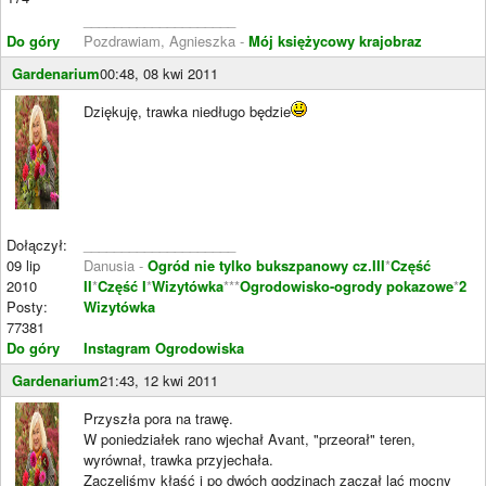
____________________
Do góry
Pozdrawiam, Agnieszka -
Mój księżycowy krajobraz
Gardenarium
00:48, 08 kwi 2011
Dziękuję, trawka niedługo będzie
Dołączył:
____________________
09 lip
Danusia -
Ogród nie tylko bukszpanowy cz.III
*
Część
2010
II
*
Część I
*
Wizytówka
***
Ogrodowisko-ogrody pokazowe
*
2
Posty:
Wizytówka
77381
Do góry
Instagram Ogrodowiska
Gardenarium
21:43, 12 kwi 2011
Przyszła pora na trawę.
W poniedziałek rano wjechał Avant, "przeorał" teren,
wyrównał, trawka przyjechała.
Zaczęliśmy kłaść i po dwóch godzinach zaczął lać mocny