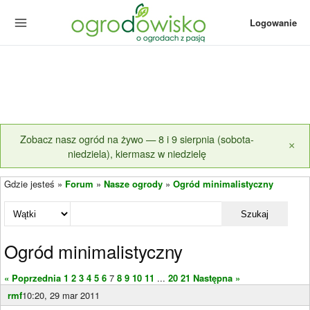
Logowanie
Zobacz nasz ogród na żywo — 8 i 9 sierpnia (sobota-
×
niedziela), kiermasz w niedzielę
Gdzie jesteś »
Forum
»
Nasze ogrody
»
Ogród minimalistyczny
Szukaj
Ogród minimalistyczny
« Poprzednia
1
2
3
4
5
6
7
8
9
10
11
...
20
21
Następna »
rmf
10:20, 29 mar 2011