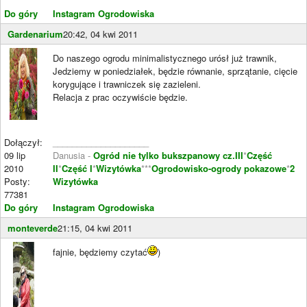
Do góry
Instagram Ogrodowiska
Gardenarium
20:42, 04 kwi 2011
Do naszego ogrodu minimalistycznego urósł już trawnik,
Jedziemy w poniedziałek, będzie równanie, sprzątanie, cięcie
korygujące i trawniczek się zazieleni.
Relacja z prac oczywiście będzie.
Dołączył:
____________________
09 lip
Danusia -
Ogród nie tylko bukszpanowy cz.III
*
Część
2010
II
*
Część I
*
Wizytówka
***
Ogrodowisko-ogrody pokazowe
*
2
Posty:
Wizytówka
77381
Do góry
Instagram Ogrodowiska
monteverde
21:15, 04 kwi 2011
fajnie, będziemy czytać
)