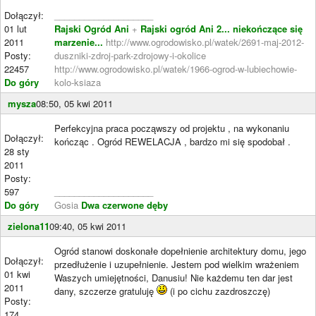
Dołączył:
____________________
01 lut
Rajski Ogród Ani
+
Rajski ogród Ani 2... niekończące się
2011
marzenie...
http://www.ogrodowisko.pl/watek/2691-maj-2012-
Posty:
duszniki-zdroj-park-zdrojowy-i-okolice
22457
http://www.ogrodowisko.pl/watek/1966-ogrod-w-lubiechowie-
Do góry
kolo-ksiaza
mysza
08:50, 05 kwi 2011
Perfekcyjna praca począwszy od projektu , na wykonaniu
Dołączył:
kończąc . Ogród REWELACJA , bardzo mi się spodobał .
28 sty
2011
Posty:
597
____________________
Do góry
Gosia
Dwa czerwone dęby
zielona11
09:40, 05 kwi 2011
Ogród stanowi doskonałe dopełnienie architektury domu, jego
Dołączył:
przedłużenie i uzupełnienie. Jestem pod wielkim wrażeniem
01 kwi
Waszych umiejętności, Danusiu! Nie każdemu ten dar jest
2011
dany, szczerze gratuluję
(i po cichu zazdroszczę)
Posty:
174