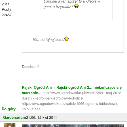
Danusiu a ten sprzęt to u Ciebie w
2011
garażu trzymasz?
Posty:
22457
Nie, na tajnej bazie
Dooobre!!!
____________________
Rajski Ogród Ani
+
Rajski ogród Ani 2... niekończące się
marzenie...
http://www.ogrodowisko.pl/watek/2691-maj-2012-
duszniki-zdroj-park-zdrojowy-i-okolice
http://www.ogrodowisko.pl/watek/1966-ogrod-w-lubiechowie-
Do góry
kolo-ksiaza
Gardenarium
21:56, 12 kwi 2011