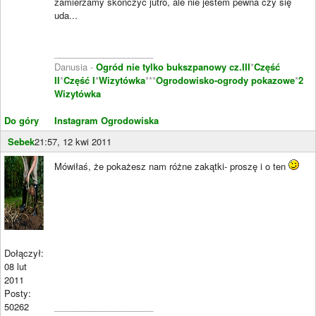
zamierzamy skończyć jutro, ale nie jestem pewna czy się
uda...
____________________
Danusia -
Ogród nie tylko bukszpanowy cz.III
*
Część
II
*
Część I
*
Wizytówka
***
Ogrodowisko-ogrody pokazowe
*
2
Wizytówka
Do góry
Instagram Ogrodowiska
Sebek
21:57, 12 kwi 2011
Mówiłaś, że pokażesz nam różne zakątki- proszę i o ten
Dołączył:
08 lut
2011
Posty:
50262
____________________