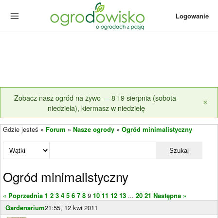
Logowanie
Zobacz nasz ogród na żywo — 8 i 9 sierpnia (sobota-
×
niedziela), kiermasz w niedzielę
Gdzie jesteś »
Forum
»
Nasze ogrody
»
Ogród minimalistyczny
Szukaj
Ogród minimalistyczny
« Poprzednia
1
2
3
4
5
6
7
8
9
10
11
12
13
...
20
21
Następna »
Gardenarium
21:55, 12 kwi 2011