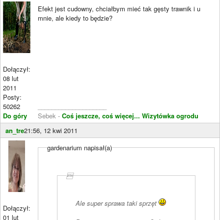
Efekt jest cudowny, chciałbym mieć tak gęsty trawnik i u
mnie, ale kiedy to będzie?
Dołączył:
08 lut
2011
Posty:
50262
____________________
Do góry
Sebek -
Coś jeszcze, coś więcej...
Wizytówka ogrodu
an_tre
21:56, 12 kwi 2011
gardenarium napisał(a)

Ale super sprawa taki sprzęt
Dołączył:
01 lut