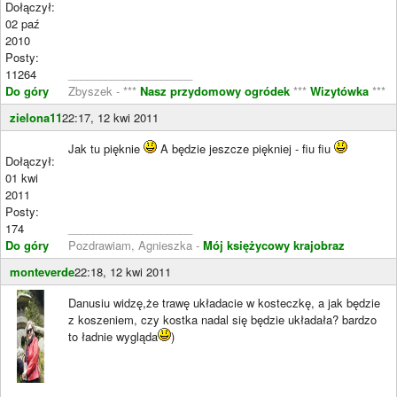
Dołączył:
02 paź
2010
Posty:
11264
____________________
Do góry
Zbyszek - ***
Nasz przydomowy ogródek
***
Wizytówka
***
zielona11
22:17, 12 kwi 2011
Jak tu pięknie
A będzie jeszcze piękniej - fiu fiu
Dołączył:
01 kwi
2011
Posty:
174
____________________
Do góry
Pozdrawiam, Agnieszka -
Mój księżycowy krajobraz
monteverde
22:18, 12 kwi 2011
Danusiu widzę,że trawę układacie w kosteczkę, a jak będzie
z koszeniem, czy kostka nadal się będzie układała? bardzo
to ładnie wygląda
)