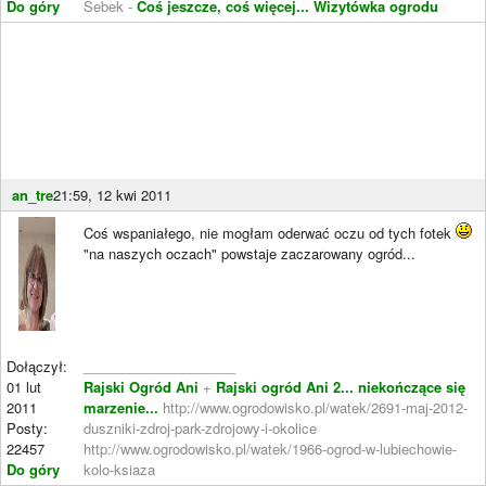
Do góry
Sebek -
Coś jeszcze, coś więcej...
Wizytówka ogrodu
an_tre
21:59, 12 kwi 2011
Coś wspaniałego, nie mogłam oderwać oczu od tych fotek
"na naszych oczach" powstaje zaczarowany ogród...
Dołączył:
____________________
01 lut
Rajski Ogród Ani
+
Rajski ogród Ani 2... niekończące się
2011
marzenie...
http://www.ogrodowisko.pl/watek/2691-maj-2012-
Posty:
duszniki-zdroj-park-zdrojowy-i-okolice
22457
http://www.ogrodowisko.pl/watek/1966-ogrod-w-lubiechowie-
Do góry
kolo-ksiaza