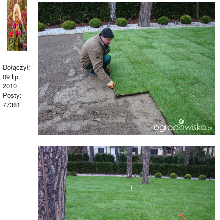
Dołączył:
09 lip
2010
Posty:
77381