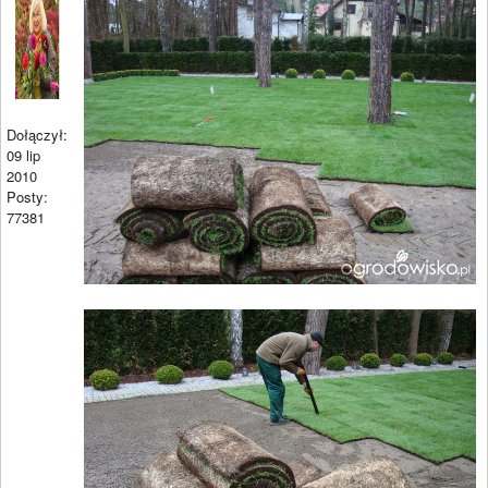
Dołączył:
09 lip
2010
Posty:
77381