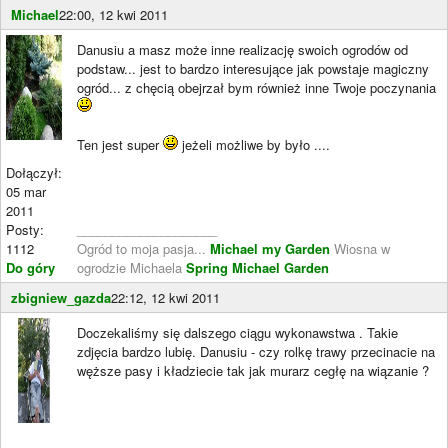
Michael
22:00, 12 kwi 2011
Danusiu a masz może inne realizację swoich ogrodów od
podstaw... jest to bardzo interesujące jak powstaje magiczny
ogród... z chęcią obejrzał bym również inne Twoje poczynania
Ten jest super
jeżeli możliwe by było ....
Dołączył:
05 mar
2011
Posty:
____________________
1112
Ogród to moja pasja...
Michael my Garden
Wiosna w
Do góry
ogrodzie Michaela
Spring Michael Garden
zbigniew_gazda
22:12, 12 kwi 2011
Doczekaliśmy się dalszego ciągu wykonawstwa . Takie
zdjęcia bardzo lubię. Danusiu - czy rolkę trawy przecinacie na
węższe pasy i kładziecie tak jak murarz cegłę na wiązanie ?