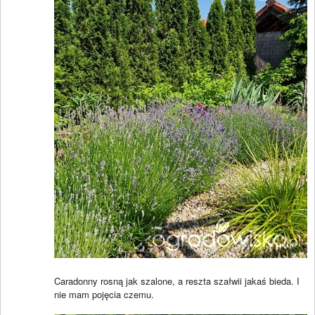
Caradonny rosną jak szalone, a reszta szałwii jakaś bieda. I
nie mam pojęcia czemu.