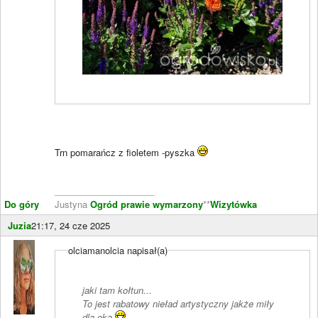
Trn pomarańcz z fioletem -pyszka
____________________
Do góry
Justyna
Ogród prawie wymarzony
**
Wizytówka
Juzia
21:17, 24 cze 2025
olciamanolcia napisał(a)
jaki tam kołtun...
To jest rabatowy nieład artystyczny jakże miły
dla oka