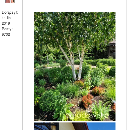
Dołączył:
11 lis
2019
Posty:
9702