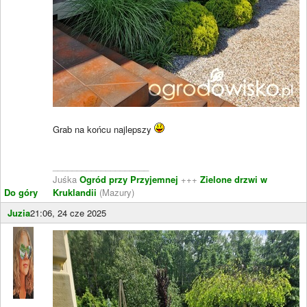
Grab na końcu najlepszy
____________________
Juśka
Ogród przy Przyjemnej
+++
Zielone drzwi w
Do góry
Kruklandii
(Mazury)
Juzia
21:06, 24 cze 2025