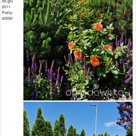
09 gru
2011
Posty:
43050