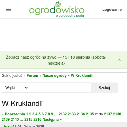
Logowanie
Zobacz nasz ogród na żywo — 15 i 16 sierpnia (sobota-
×
niedziela)
Gdzie jesteś »
Forum
»
Nasze ogrody
»
W Kruklandii
Szukaj
W Kruklandii
« Poprzednia
1
2
3
4
5
6
7
8
9
...
2132
2133
2134
2135
2136
2137
2138
2139
2140
...
2215
2216
Następna »
Juzia
21:03, 24 cze 2025