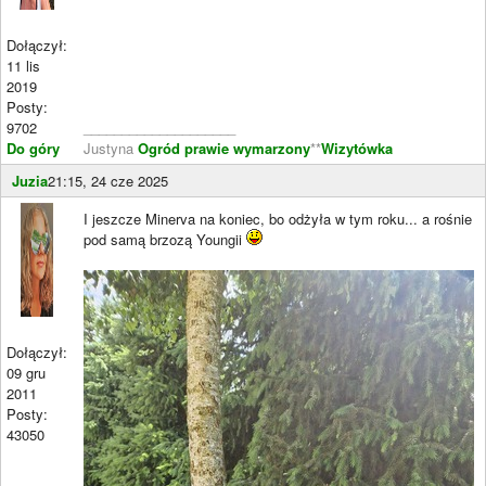
Dołączył:
11 lis
2019
Posty:
9702
____________________
Do góry
Justyna
Ogród prawie wymarzony
**
Wizytówka
Juzia
21:15, 24 cze 2025
I jeszcze Minerva na koniec, bo odżyła w tym roku... a rośnie
pod samą brzozą Youngii
Dołączył:
09 gru
2011
Posty:
43050