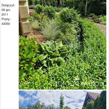
Dołączył:
09 gru
2011
Posty:
43050