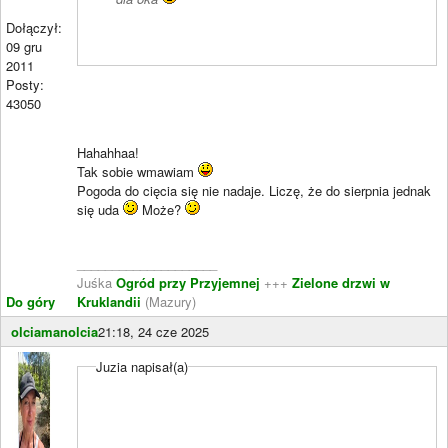
Dołączył:
09 gru
2011
Posty:
43050
Hahahhaa!
Tak sobie wmawiam
Pogoda do cięcia się nie nadaje. Liczę, że do sierpnia jednak
się uda
Może?
____________________
Juśka
Ogród przy Przyjemnej
+++
Zielone drzwi w
Do góry
Kruklandii
(Mazury)
olciamanolcia
21:18, 24 cze 2025
Juzia napisał(a)