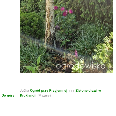
____________________
Juśka
Ogród przy Przyjemnej
+++
Zielone drzwi w
Do góry
Kruklandii
(Mazury)