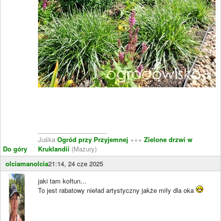
____________________
Juśka
Ogród przy Przyjemnej
+++
Zielone drzwi w
Do góry
Kruklandii
(Mazury)
olciamanolcia
21:14, 24 cze 2025
jaki tam kołtun...
To jest rabatowy nieład artystyczny jakże miły dla oka