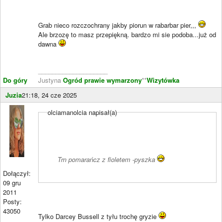
Grab nieco rozczochrany jakby piorun w rabarbar pier,,,
Ale brzozę to masz przepiękną. bardzo mi sie podoba...już od
dawna
____________________
Do góry
Justyna
Ogród prawie wymarzony
**
Wizytówka
Juzia
21:18, 24 cze 2025
olciamanolcia napisał(a)
Trn pomarańcz z fioletem -pyszka
Dołączył:
09 gru
2011
Posty:
43050
Tylko Darcey Bussell z tyłu trochę gryzie