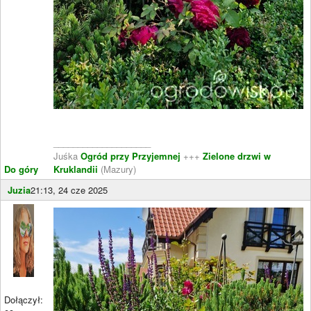
____________________
Juśka
Ogród przy Przyjemnej
+++
Zielone drzwi w
Do góry
Kruklandii
(Mazury)
Juzia
21:13, 24 cze 2025
Dołączył: