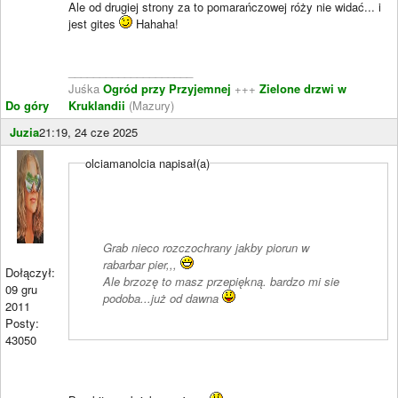
Ale od drugiej strony za to pomarańczowej róży nie widać... i
jest gites
Hahaha!
____________________
Juśka
Ogród przy Przyjemnej
+++
Zielone drzwi w
Do góry
Kruklandii
(Mazury)
Juzia
21:19, 24 cze 2025
olciamanolcia napisał(a)
Grab nieco rozczochrany jakby piorun w
rabarbar pier,,,
Dołączył:
Ale brzozę to masz przepiękną. bardzo mi sie
09 gru
podoba...już od dawna
2011
Posty:
43050