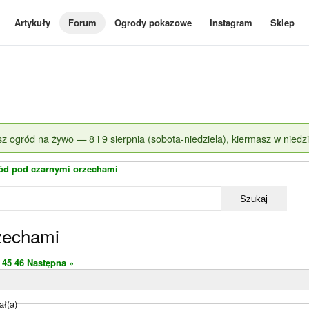
Artykuły
Forum
Ogrody pokazowe
Instagram
Sklep
z ogród na żywo — 8 i 9 sierpnia (sobota-niedziela), kiermasz w niedzi
ód pod czarnymi orzechami
Szukaj
zechami
45
46
Następna »
ał(a)