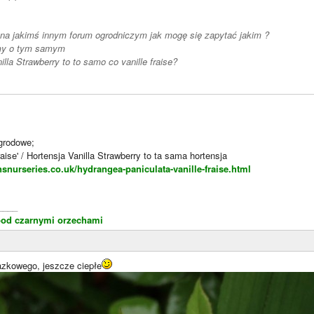
na jakimś innym forum ogrodniczym jak mogę się zapytać jakim ?
my o tym samym
illa Strawberry to to samo co vanille fraise?
ogrodowe;
raise' / Hortensja Vanilla Strawberry to ta sama hortensja
snurseries.co.uk/hydrangea-paniculata-vanille-fraise.html
____
od czarnymi orzechami
azkowego, jeszcze ciepłe