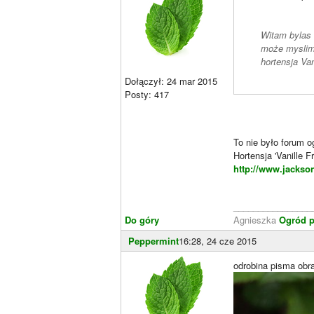
Witam bylas 
może mysli
hortensja Van
Dołączył: 24 mar 2015
Posty: 417
To nie było forum 
Hortensja 'Vanille F
http://www.jackson
________________
Do góry
Agnieszka
Ogród p
Peppermint
16:28, 24 cze 2015
odrobina pisma obr