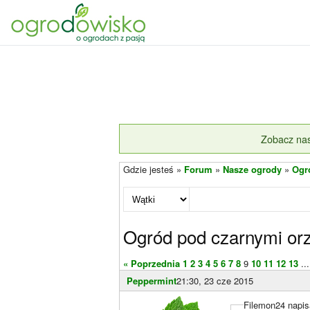
Zobacz nas
Gdzie jesteś »
Forum
»
Nasze ogrody
»
Ogr
Ogród pod czarnymi or
« Poprzednia
1
2
3
4
5
6
7
8
9
10
11
12
13
...
Peppermint
21:30, 23 cze 2015
Filemon24 napis