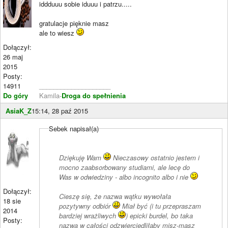
iddduuu sobie iduuu i patrzu.....
gratulacje pięknie masz
ale to wiesz
Dołączył:
26 maj
2015
Posty:
14911
____________________
Do góry
Kamila-
Droga do spełnienia
AsiaK_Z
15:14, 28 paź 2015
Sebek napisał(a)
Dziękuję Wam
Nieczasowy ostatnio jestem i
mocno zaabsorbowany studiami, ale lecę do
Was w odwiedziny - albo incognito albo i nie
Dołączył:
Cieszę się, że nazwa wątku wywołała
18 sie
pozytywny odbiór
Miał być (i tu przepraszam
2014
bardziej wrażliwych
)
epicki burdel
, bo taka
Posty:
nazwa w całości odzwierciedliłaby misz-masz