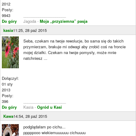
2012
Posty:
9943
____________________
Do góry
Jagoda -
Moja „przyziemna” pasja
kasia
11:25, 28 paź 2015
Seba, czekam na twoje rewolucje, bo sama się do takich
przymierzam, brakuje mi odwagi aby zrobić coś na froncie
mojej działki. Czekam na twoje pomysły, może mnie
natchniesz ...
Dołączył:
01 sty
2013
Posty:
396
____________________
Do góry
Kasia -
Ogród u Kasi
Kawa
14:54, 28 paź 2015
podglądałam po cichu...
pppppooo wiekiemuuuuuu cichuuuu