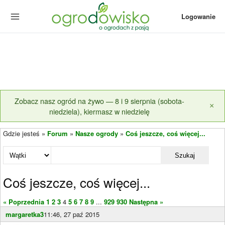
Logowanie
Zobacz nasz ogród na żywo — 8 i 9 sierpnia (sobota-
×
niedziela), kiermasz w niedzielę
Gdzie jesteś »
Forum
»
Nasze ogrody
»
Coś jeszcze, coś więcej...
Szukaj
Coś jeszcze, coś więcej...
« Poprzednia
1
2
3
4
5
6
7
8
9
...
929
930
Następna »
margaretka3
11:46, 27 paź 2015