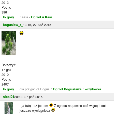
2013
Posty:
396
____________________
Do góry
Kasia -
Ogród u Kasi
boguslaw_r_
13:15, 27 paź 2015
Dołączył:
17 gru
2010
Posty:
2407
____________________
Do góry
dla przyjaciół Boguś *
Ogród Bogusława
*
wizytówka
nicol21
20:13, 27 paź 2015
I ja tutaj też jestem
Z ogrodu na pewno coś więcej i coś
jeszcze wyciągniesz