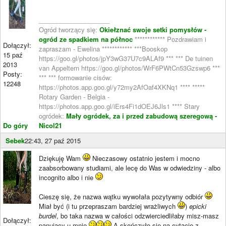
____________________
Ogród tworzący się:
Okiełznać swoje setki pomysłów -
ogród ze spadkiem na północ
************ Pozdrawiam i
Dołączył:
zapraszam - Ewelina ************ ***Booskop
15 paź
https://goo.gl/photos/jpY3wG37U7c9ALAf9 *** *** De tuinen
2013
van Appeltern https://goo.gl/photos/WrF6PWtCn53Gzswp6 ***
Posty:
*** *** formowanie cisów:
12248
https://photos.app.goo.gl/y72my2AfOaf4XKNq1 **** *****
Rotary Garden - Belgia -
https://photos.app.goo.gl/iErs4Fi1dOEJ6Jls1 **** Stary
ogródek:
Mały ogródek, za i przed zabudową szeregową -
Do góry
Nicol21
Sebek
22:43, 27 paź 2015
Dziękuję Wam
Nieczasowy ostatnio jestem i mocno
zaabsorbowany studiami, ale lecę do Was w odwiedziny - albo
incognito albo i nie
Cieszę się, że nazwa wątku wywołała pozytywny odbiór
Miał być (i tu przepraszam bardziej wrażliwych
)
epicki
burdel
, bo taka nazwa w całości odzwierciedliłaby misz-masz
Dołączył:
panujący u mnie
A skończyło się na cytacie z