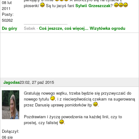
08 lut
piosenki
Są tu jacyś fani
Sylwii Grzeszczak
?
2011
Posty:
50262
____________________
Do góry
Sebek -
Coś jeszcze, coś więcej...
Wizytówka ogrodu
Jagodaa
23:02, 27 paź 2015
Gratuluję nowego wątku, trzeba będzie się przyzwyczaić do
nowego tytułu
, i z niecierpliwością czekam na sugerowaną
przez Danusię uprawę pomidorków itp
.
Pozdrawiam i życzę powodzenia na każdej linii, czy to
prostej, czy falistej
.
Dołączył:
06 sie