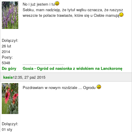
No i już jestem i tu
Sebku, mam nadzieję, że tytuł wątku oznacza, że ruszysz
wreszcie te połacie trawiaste, które się u Ciebie marnują
Dołączył:
26 lut
2014
Posty:
5348
____________________
Do góry
Gosia - Ogród od nasionka z widokiem na Lanckoronę
kasia
12:35, 27 paź 2015
Pozdrawiam w nowym rozdziale ... Ogrodu
Dołączył:
01 sty