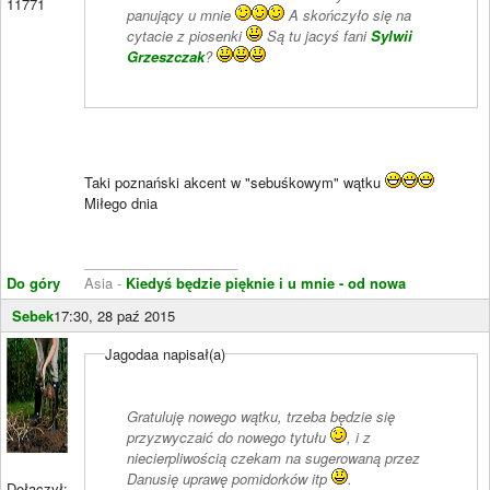
11771
panujący u mnie
A skończyło się na
cytacie z piosenki
Są tu jacyś fani
Sylwii
Grzeszczak
?
Taki poznański akcent w "sebuśkowym" wątku
Miłego dnia
____________________
Do góry
Asia -
Kiedyś będzie pięknie i u mnie - od nowa
Sebek
17:30, 28 paź 2015
Jagodaa napisał(a)
Gratuluję nowego wątku, trzeba będzie się
przyzwyczaić do nowego tytułu
, i z
niecierpliwością czekam na sugerowaną przez
Danusię uprawę pomidorków itp
.
Dołączył: