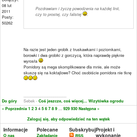
08 lut
Pozdrawiam i życzę powodzenia na każdej linii,
2011
czy to prostej, czy falistej
.
Posty:
50262
Na razie jest jeden grobik z truskawkami i poziomkami,
borowki i dwa grobiki z gorczycą, która naprawdę pięknie
wyrosła
Pomidory są mega skomplikowane dla mnie, ale może
skuszę się na koktajlowe? Choć osobiście pomidora nie tknę
____________________
Do góry
Sebek -
Coś jeszcze, coś więcej...
Wizytówka ogrodu
« Poprzednia
1
2
3
4
5
6
7
8
9
...
929
930
Następna »
Zaloguj się, aby odpowiedzieć na ten wątek
Informacje
Polecane
Subskrybuj
Projekt i
wykonanie
O nas
Zakładanie
RSS