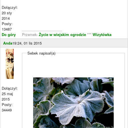
Dołączył:
20 sty
2014
Posty:
13487
____________________
Do góry
Przemek-
Życie w wiejskim ogrodzie
***
Wizytówka
Anda
19:24, 01 lis 2015
Sebek napisał(a)
Dołączył:
25 maj
2015
Posty:
34449