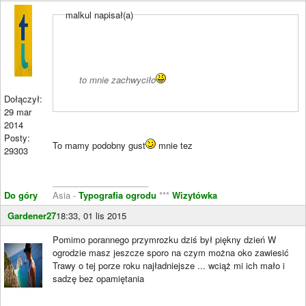
malkul napisał(a)
to mnie zachwyciło
Dołączył:
29 mar
2014
Posty:
To mamy podobny gust
mnie tez
29303
____________________
Do góry
Asia -
Typografia ogrodu
***
Wizytówka
Gardener27
18:33, 01 lis 2015
Pomimo porannego przymrozku dziś był piękny dzień W
ogrodzie masz jeszcze sporo na czym można oko zawiesić
Trawy o tej porze roku najładniejsze ... wciąż mi ich mało i
sadzę bez opamiętania