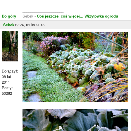
____________________
Do góry
Sebek -
Coś jeszcze, coś więcej...
Wizytówka ogrodu
Sebek
12:24, 01 lis 2015
Dołączył:
08 lut
2011
Posty:
50262