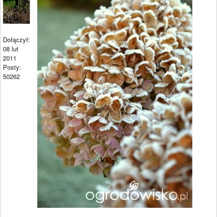
Dołączył:
08 lut
2011
Posty:
50262