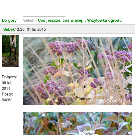
____________________
Do góry
Sebek -
Coś jeszcze, coś więcej...
Wizytówka ogrodu
Sebek
12:25, 01 lis 2015
Dołączył:
08 lut
2011
Posty:
50262