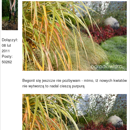
Dołączył:
08 lut
2011
Posty:
50262
Begonii się jeszcze nie pozbywam - mimo, iż nowych kwiatów
nie wytworzą to nadal cieszą purpurą