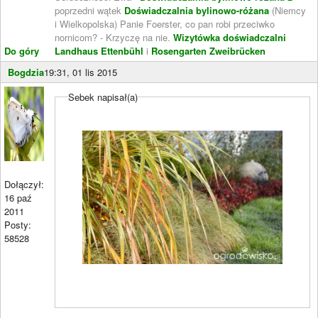
poprzedni wątek
Doświadczalnia bylinowo-różana
(Niemcy
i Wielkopolska) Panie Foerster, co pan robi przeciwko
nornicom? - Krzyczę na nie.
Wizytówka doświadczalni
Do góry
Landhaus Ettenbühl
i
Rosengarten Zweibrücken
Bogdzia
19:31, 01 lis 2015
Sebek napisał(a)
Dołączył:
16 paź
2011
Posty:
58528