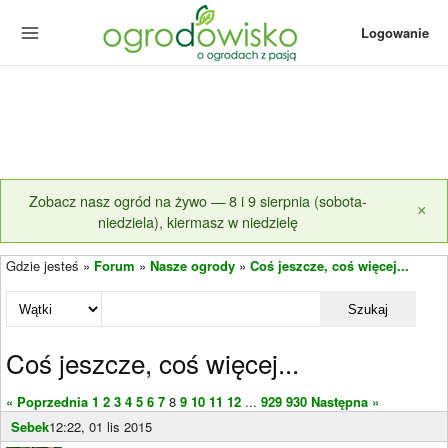
Logowanie
Zobacz nasz ogród na żywo — 8 i 9 sierpnia (sobota-
×
niedziela), kiermasz w niedzielę
Gdzie jesteś »
Forum
»
Nasze ogrody
»
Coś jeszcze, coś więcej...
Szukaj
Coś jeszcze, coś więcej...
« Poprzednia
1
2
3
4
5
6
7
8
9
10
11
12
...
929
930
Następna »
Sebek
12:22, 01 lis 2015