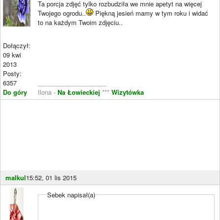
Ta porcja zdjęć tylko rozbudziła we mnie apetyt na więcej
Twojego ogrodu..
Piękną jesień mamy w tym roku i widać
to na każdym Twoim zdjęciu..
Dołączył:
09 kwi
2013
Posty:
6357
____________________
Do góry
Ilona -
Na Łowieckiej
***
Wizytówka
malkul
15:52, 01 lis 2015
Sebek napisał(a)