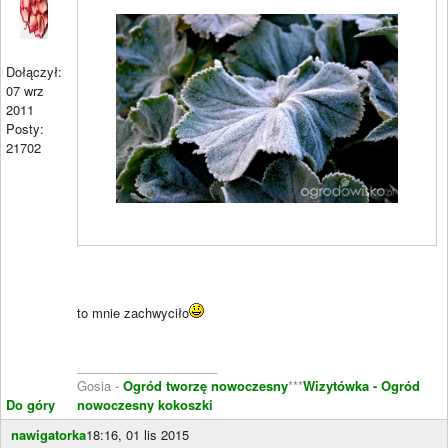
Dołączył:
07 wrz
2011
Posty:
21702
to mnie zachwyciło
____________________
Gosia -
Ogród tworzę nowoczesny
***
Wizytówka - Ogród
Do góry
nowoczesny kokoszki
nawigatorka
18:16, 01 lis 2015