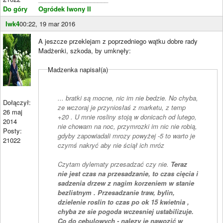
Do góry
Ogródek Iwony II
Iwk4
00:22, 19 mar 2016
A jeszcze przeklejam z poprzedniego wątku dobre rady
Madżenki, szkoda, by umknęły:
Madzenka napisał(a)
... bratki są mocne, nic im nie bedzie. No chyba,
Dołączył:
ze wczoraj je przyniosłaś z marketu, z temp
26 maj
+20 . U mnie rosliny stoją w donicach od lutego,
2014
nie chowam na noc, przymrozki im nic nie robią,
Posty:
gdyby zapowiadali mrozy powyżej -5 to warto je
21022
czymś nakryć aby nie ściął ich mróz
Czytam dylematy przesadzać czy nie.
Teraz
nie jest czas na przesadzanie, to czas cięcia i
sadzenia drzew z nagim korzeniem w stanie
bezlistnym . Przesadzanie traw, bylin,
dzielenie roslin to czas po ok 15 kwietnia ,
chyba ze sie pogoda wczesniej ustabilizuje.
Co do cebulowych - nalezy je nawozić w