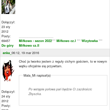
Dołączył:
23 sty
2012
Posty:
____________________
69457
Miłkowo - sezon 2022
***
Miłkowo cz.I
***
Wizytowka
***
Do góry
Miłkowo cz.II
anka_
06:12, 19 mar 2016
Choć ja Iwonko jestem z reguły cichym gościem, to w nowym
wątku oficjalnie się przywitam.
Mala_Mi napisał(a)
Po wstępie połowa pań będzie Ci zazdrościc
Dołączył:
Zbyszka.
24 sty
2012
Posty: