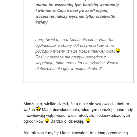
marcu im wczesniej tym bardziej wzmocnią
kwitnienie. Cięcie lisci po zżółknięciu,
wczesniej nalezy wycinać tylko orzekwitłe
kwiaty
sorry Iwonko, ze u Ciebie ale jak czytam ten
ogólnopolskie obawy dot przymrozków -3 na
początku wiosny tzn ze trzeba interweniować
Rośliny jeszcze nie ruszyły porządnie z
wegetacja, takie mrozy im nie szkodzą. Bedzie
niebezpiecznie gdy w maju ściśnie -5.
Madżenko, wielkie dzięki, że u mnie się wypowiedziałaś, to
ważne
Masz doświadczenie, więc tym bardziej cenne rady
i rozwiewają wątpliwości wielu młodych, niedoświadczonych
ogrodników
Bardzo ci dziękuję.
Ale tak sobie myślę i konsultowałam to z inną ogrodniczką -