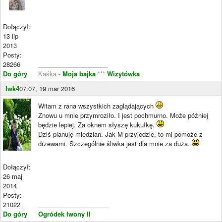
Dołączył:
13 lip
2013
Posty:
28266
____________________
Do góry
Kaśka -
Moja bajka
***
Wizytówka
Iwk4
07:07, 19 mar 2016
Witam z rana wszystkich zaglądających
Znowu u mnie przymroziło. I jest pochmurno. Może później
będzie lepiej. Za oknem słyszę kukułkę.
Dziś planuję miedzian. Jak M przyjedzie, to mi pomoże z
drzewami. Szczególnie śliwka jest dla mnie za duża.
Dołączył:
26 maj
2014
Posty:
21022
____________________
Do góry
Ogródek Iwony II