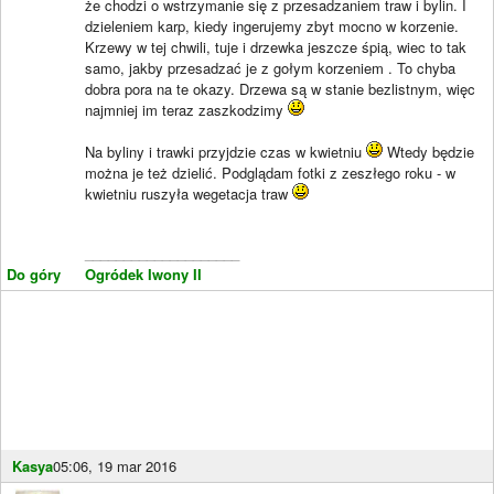
że chodzi o wstrzymanie się z przesadzaniem traw i bylin. I
dzieleniem karp, kiedy ingerujemy zbyt mocno w korzenie.
Krzewy w tej chwili, tuje i drzewka jeszcze śpią, wiec to tak
samo, jakby przesadzać je z gołym korzeniem . To chyba
dobra pora na te okazy. Drzewa są w stanie bezlistnym, więc
najmniej im teraz zaszkodzimy
Na byliny i trawki przyjdzie czas w kwietniu
Wtedy będzie
można je też dzielić. Podglądam fotki z zeszłego roku - w
kwietniu ruszyła wegetacja traw
____________________
Do góry
Ogródek Iwony II
Kasya
05:06, 19 mar 2016