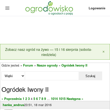
Logowanie
Zobacz nasz ogród na żywo — 15 i 16 sierpnia (sobota-
×
niedziela)
Gdzie jesteś »
Forum
»
Nasze ogrody
»
Ogródek Iwony II
Szukaj
Ogródek Iwony II
« Poprzednia
1
2
3
4
5
6
7
8
9
...
1014
1015
Następna »
hanka_andrus
23:51, 18 mar 2016