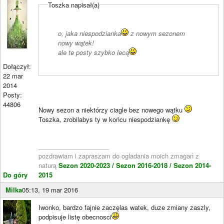
Toszka napisał(a)
o, jaka niespodzianka
z nowym sezonem
nowy wątek!
ale te posty szybko lecą
Dołączył:
22 mar
2014
Posty:
44806
Nowy sezon a niektórzy ciagle bez nowego wątku
Toszka, zrobilabys ty w końcu niespodziankę
____________________
pozdrawiam i zapraszam do ogladania moich zmagań z
naturą
Sezon 2020-2023 /
Sezon 2016-2018 /
Sezon 2014-
Do góry
2015
Milka
05:13, 19 mar 2016
Iwonko, bardzo fajnie zaczęlas watek, duze zmiany zaszly,
podpisuje listę obecnosci