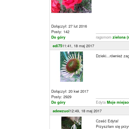
Dołączył: 27 lut 2016
Posty: 142
________________
Do góry
ragsmom
zielona (
edi75
11:41, 18 maj 2017
Dzieki...również z
Dołączył: 20 kwi 2017
Posty: 2929
________________
Do góry
Edyta
Moje miejsce
adewzuol
12:49, 18 maj 2017
Cześć Edyta!
Przyszłam się przy