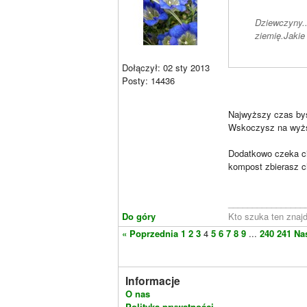
Dziewczyny..
ziemię.Jakie
Dołączył: 02 sty 2013
Posty: 14436
Najwyższy czas by
Wskoczysz na wyż
Dodatkowo czeka ci
kompost zbierasz ch
________________
Do góry
Kto szuka ten znajdu
« Poprzednia
1
2
3
4
5
6
7
8
9
...
240
241
Na
Informacje
O nas
Polityka prywatności