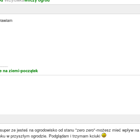
rawiam
____
 na ziemi-początek
super ze jesteś na ogrodowisko od stanu "zero zero"-możesz mieć wpływ na 
ku w przyszłym ogrodzie. Podglądam i trzymam kciuki