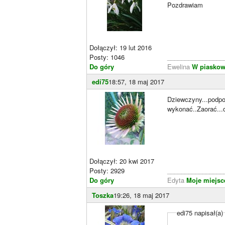
Pozdrawiam
Dołączył: 19 lut 2016
Posty: 1046
________________
Do góry
Ewelina
W piaskow
edi75
18:57, 18 maj 2017
Dziewczyny...podpo
wykonać..Zaorać...
Dołączył: 20 kwi 2017
Posty: 2929
________________
Do góry
Edyta
Moje miejsce
Toszka
19:26, 18 maj 2017
edi75 napisał(a)