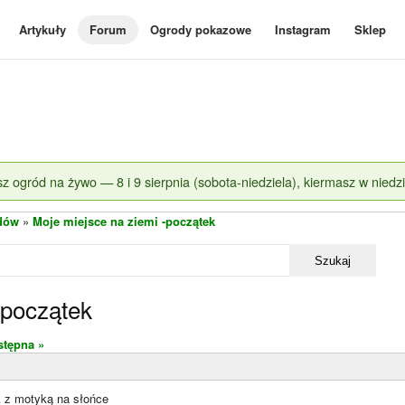
Artykuły
Forum
Ogrody pokazowe
Instagram
Sklep
z ogród na żywo — 8 i 9 sierpnia (sobota-niedziela), kiermasz w niedzi
dów
»
Moje miejsce na ziemi -początek
Szukaj
-początek
stępna »
k z motyką na słońce