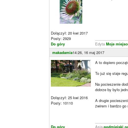
Dołączył: 20 kwi 2017
Posty: 2929
________________
Do góry
Edyta
Moje miejsce
makadamia
14:26, 16 maj 2017
A to dopiero począt
To już się staje re
Na pocieszenie doda
dobrze by było jedna
Dołączył: 25 kwi 2016
A drugie pocieszeni
Posty: 10110
żwirem i bardzo go 
________________
Do góry
Asia-
podmiejski o