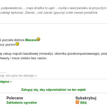
.podpowiedzcie.....maja działka to ugór ...myślę o warzywniaku w przyszły
 zabiegi wykonać..Zaorać...coś zasiać (gryczę) znów zaorać.poradźcie
ś poznała doktora
Mazana
szy poziom
ę zakup mączki bazaltowej (minerały), obornika (przekompostowanego), pro
wasty i insze zielsko bez nasion.
____
je, kto pyta ten dostaje:-)
stępna »
Zaloguj się, aby odpowiedzieć na ten wątek
Polecane
Subskrybuj
Zakładanie ogrodów
RSS