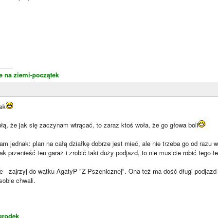
____
 na ziemi-początek
ek
gułą, że jak się zaczynam wtrącać, to zaraz ktoś woła, że go głowa boli
m jednak: plan na całą działkę dobrze jest mieć, ale nie trzeba go od razu w
k przenieść ten garaż i zrobić taki duży podjazd, to nie musicie robić tego te
e - zajrzyj do wątku AgatyP "Z Pszenicznej". Ona też ma dość długi podjazd
sobie chwali.
____
grodek