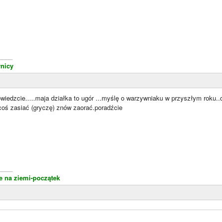
____
nicy
wiedzcie.....maja działka to ugór ...myślę o warzywniaku w przyszłym roku.
coś zasiać (gryczę) znów zaorać.poradźcie
____
 na ziemi-początek