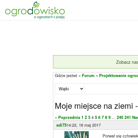
Zobacz nas
Gdzie jesteś »
Forum
»
Projektowanie ogro
Moje miejsce na ziemi 
« Poprzednia
1
2
3
4
5
6
7
8
9
...
240
241
Na
edi75
14:22, 16 maj 2017
Porwał się człowie