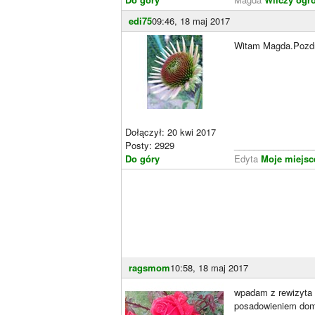
edi75
09:46, 18 maj 2017
Witam Magda.Pozd
Dołączył: 20 kwi 2017
Posty: 2929
________________
Do góry
Edyta
Moje miejsce
ragsmom
10:58, 18 maj 2017
wpadam z rewizyta 
posadowieniem dom