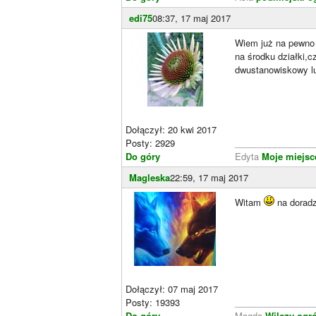
edi75
08:37, 17 maj 2017
Wiem już na pewno 
na środku działki,
dwustanowiskowy lu
Dołączył: 20 kwi 2017
Posty: 2929
________________
Do góry
Edyta
Moje miejsce
Magleska
22:59, 17 maj 2017
Witam
na doradz
Dołączył: 07 maj 2017
Posty: 19393
________________
Do góry
Magda
Wilczy ogr