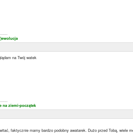
____
r)ewolucja
aglądam na Twój watek
____
 na ziemi-początek
witać, faktycznie mamy bardzo podobny awatarek. Dużo przed Tobą, wiele moż