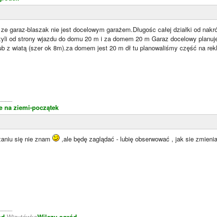
ze garaz-blaszak nie jest docelowym garażem.Długośc całej działki od nakró
czyli od strony wjazdu do domu 20 m i za domem 20 m Garaz docelowy planuj
b z wiatą (szer ok 8m).za domem jest 20 m dł tu planowaliśmy część na rekl
____
 na ziemi-początek
aniu się nie znam
,ale będę zaglądać - lubię obserwować , jak sie zmieni
____
ód
Wizytówka
Wilczy ogród