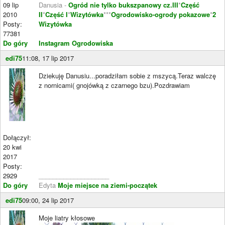
09 lip
Danusia -
Ogród nie tylko bukszpanowy cz.III
*
Część
2010
II
*
Część I
*
Wizytówka
***
Ogrodowisko-ogrody pokazowe
*
2
Posty:
Wizytówka
77381
Do góry
Instagram Ogrodowiska
edi75
11:08, 17 lip 2017
Dziekuję Danusiu...poradziłam sobie z mszycą.Teraz walczę
z nornicami( gnojówką z czarnego bzu).Pozdrawiam
Dołączył:
20 kwi
2017
Posty:
2929
____________________
Do góry
Edyta
Moje miejsce na ziemi-początek
edi75
09:00, 24 lip 2017
Moje liatry kłosowe