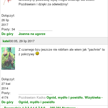
Pozdrawiam i dzięki za odwiedziny!
Dołączył:
26 lip
2017
Posty: 34
____________________
Do góry
Joanna na ugorze
katel
00:05, 29 lip 2017
Z czarnego bzu jeszcze nie robiłam ale wiem jak "pachnie" ta
z pokrzywy
Dołączył:
27 kwi
2014
Posty:
____________________
4174
Pozdrawiam Kaśka
Ogród, mydło i powidło.
Wizytówka -
Do góry
Ogród, mydło i powidło
« Poprzednia
1
2
3
4
5
6
7
8
9
...
240
241
Następna »