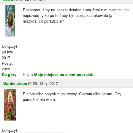
Pozostawiliśmy na naszej działce starą śliwkę mirabelkę...tak
naprawdę tylko po to żeby był cień...zaatakowała ją
mszyca..co poradzicie?
Dołączył:
20 kwi
2017
Posty:
2929
____________________
Do góry
Edyta
Moje miejsce na ziemi-początek
Gardenarium
10:55, 13 lip 2017
Pirimor albo oprysk z pokrzywy. Chemia albo natura. Czy
pomoże? nie wiem.
Dołączył:
____________________