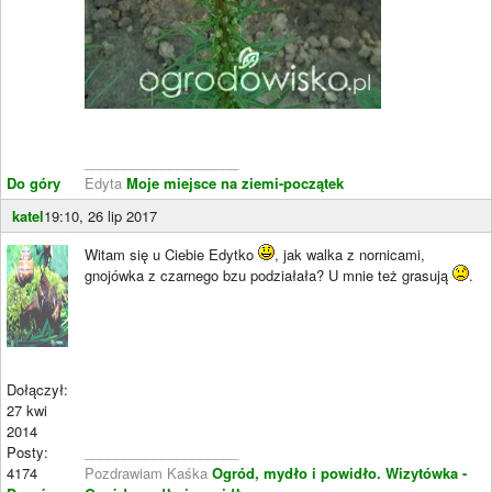
____________________
Do góry
Edyta
Moje miejsce na ziemi-początek
katel
19:10, 26 lip 2017
Witam się u Ciebie Edytko
, jak walka z nornicami,
gnojówka z czarnego bzu podziałała? U mnie też grasują
.
Dołączył:
27 kwi
2014
Posty:
____________________
4174
Pozdrawiam Kaśka
Ogród, mydło i powidło.
Wizytówka -