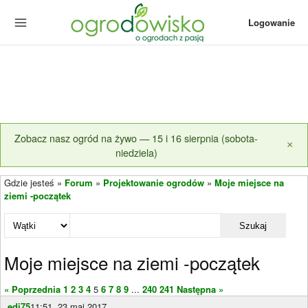
Logowanie
Zobacz nasz ogród na żywo — 15 i 16 sierpnia (sobota-
×
niedziela)
Gdzie jesteś »
Forum
»
Projektowanie ogrodów
»
Moje miejsce na
ziemi -początek
Szukaj
Moje miejsce na ziemi -początek
« Poprzednia
1
2
3
4
5
6
7
8
9
...
240
241
Następna »
edi75
11:51, 23 maj 2017