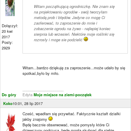
Witam początkującą ogrodniczkę. Nie znam się
na projektowaniu ogrodów - swój tworzyłam
metodą prob i błędów. Jedyne co mogę Ci
zaoferować, to zaproszenie do mnie i
Dołączył:
zobaczenie ogrodu na żywo - najlepiej koniec
20 kwi
sierpnia lub wrzesień. Niektóre moje roślinki się
2017
rozrosły i moge sie podzielić
Posty:
2929
Witam...bardzo dziękuję za zaproszenie...może udało by się
spotkać,było by miło.
____________________
Do góry
Edyta
Moje miejsce na ziemi-początek
Koko
10:01, 28 lip 2017
Cześć, wpadłam się przywitać. Faktycznie kształt działki
jakby znajomy
Będę bacznie obserwować, może pomysły które Ci
dziewczyny podrzucą, będę mogła skubnąć dla siebie.