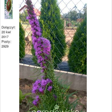
Dołączył:
20 kwi
2017
Posty:
2929