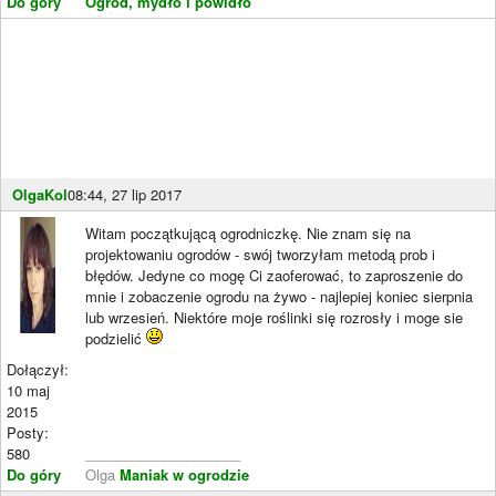
Do góry
Ogród, mydło i powidło
OlgaKol
08:44, 27 lip 2017
Witam początkującą ogrodniczkę. Nie znam się na
projektowaniu ogrodów - swój tworzyłam metodą prob i
błędów. Jedyne co mogę Ci zaoferować, to zaproszenie do
mnie i zobaczenie ogrodu na żywo - najlepiej koniec sierpnia
lub wrzesień. Niektóre moje roślinki się rozrosły i moge sie
podzielić
Dołączył:
10 maj
2015
Posty:
580
____________________
Do góry
Olga
Maniak w ogrodzie