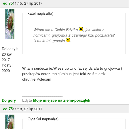
edi75
11:15, 27 lip 2017
katel napisał(a)
Witam się u Ciebie Edytko
, jak walka z
nornicami, gnojówka z czarnego bzu podziałała?
U mnie też grasują
.
Dołączył:
20 kwi
2017
Posty:
Witam serdecznie.Wiesz co ..no raczej działa to gnojówka (
2929
przekopów coraz mniej)minus jest taki że śmierdzi
okrutnie.Polecam
____________________
Do góry
Edyta
Moje miejsce na ziemi-początek
edi75
11:18, 27 lip 2017
OlgaKol napisał(a)