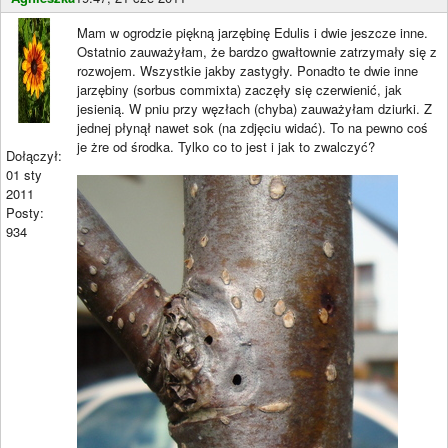
Mam w ogrodzie piękną jarzębinę Edulis i dwie jeszcze inne.
Ostatnio zauważyłam, że bardzo gwałtownie zatrzymały się z
rozwojem. Wszystkie jakby zastygły. Ponadto te dwie inne
jarzębiny (sorbus commixta) zaczęły się czerwienić, jak
jesienią. W pniu przy węzłach (chyba) zauważyłam dziurki. Z
jednej płynął nawet sok (na zdjęciu widać). To na pewno coś
je żre od środka. Tylko co to jest i jak to zwalczyć?
Dołączył:
01 sty
2011
Posty:
934