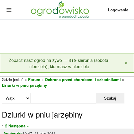
Logowanie
Zobacz nasz ogród na żywo — 8 i 9 sierpnia (sobota-
×
niedziela), kiermasz w niedzielę
Gdzie jesteś »
Forum
»
Ochrona przed chorobami i szkodnikami
»
Dziurki w pniu jarzębiny
Szukaj
Dziurki w pniu jarzębiny
1
2
Następna »
Agnieszka
19:47, 21 cze 2011