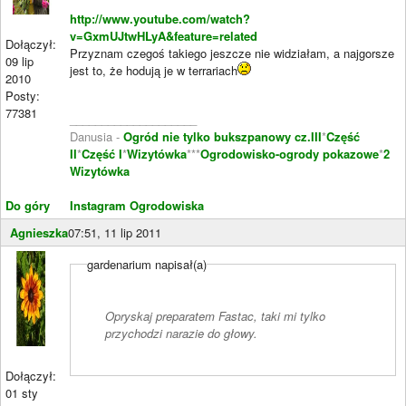
http://www.youtube.com/watch?
v=GxmUJtwHLyA&feature=related
Dołączył:
Przyznam czegoś takiego jeszcze nie widziałam, a najgorsze
09 lip
jest to, że hodują je w terrariach
2010
Posty:
77381
____________________
Danusia -
Ogród nie tylko bukszpanowy cz.III
*
Część
II
*
Część I
*
Wizytówka
***
Ogrodowisko-ogrody pokazowe
*
2
Wizytówka
Do góry
Instagram Ogrodowiska
Agnieszka
07:51, 11 lip 2011
gardenarium napisał(a)
Opryskaj preparatem Fastac, taki mi tylko
przychodzi narazie do głowy.
Dołączył:
01 sty