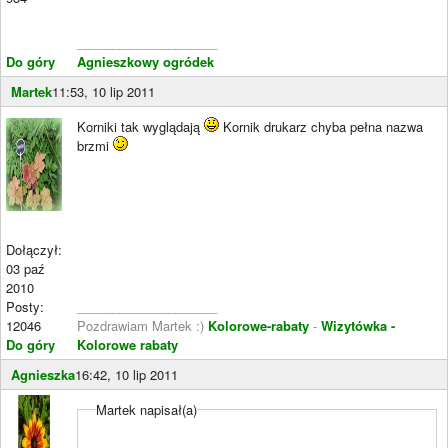
____________________
Do góry
Agnieszkowy ogródek
Martek
11:53, 10 lip 2011
Korniki tak wyglądają
Kornik drukarz chyba pełna nazwa
brzmi
Dołączył:
03 paź
2010
Posty:
____________________
12046
Pozdrawiam Martek :)
Kolorowe-rabaty
-
Wizytówka -
Do góry
Kolorowe rabaty
Agnieszka
16:42, 10 lip 2011
Martek napisał(a)