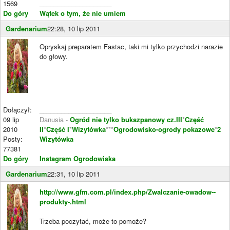
1569
____________________
Do góry
Wątek o tym, że nie umiem
Gardenarium
22:28, 10 lip 2011
Opryskaj preparatem Fastac, taki mi tylko przychodzi narazie
do głowy.
Dołączył:
____________________
09 lip
Danusia -
Ogród nie tylko bukszpanowy cz.III
*
Część
2010
II
*
Część I
*
Wizytówka
***
Ogrodowisko-ogrody pokazowe
*
2
Posty:
Wizytówka
77381
Do góry
Instagram Ogrodowiska
Gardenarium
22:31, 10 lip 2011
http://www.gfm.com.pl/index.php/Zwalczanie-owadow--
produkty-.html
Trzeba poczytać, może to pomoże?