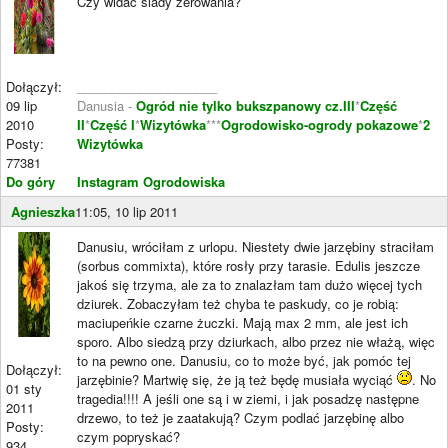
Czy widać ślady żerowania?
Dołączył:
____________________
09 lip
Danusia -
Ogród nie tylko bukszpanowy cz.III
*
Część
2010
II
*
Część I
*
Wizytówka
***
Ogrodowisko-ogrody pokazowe
*
2
Posty:
Wizytówka
77381
Do góry
Instagram Ogrodowiska
Agnieszka
11:05, 10 lip 2011
Danusiu, wróciłam z urlopu. Niestety dwie jarzębiny straciłam
(sorbus commixta), które rosły przy tarasie. Edulis jeszcze
jakoś się trzyma, ale za to znalazłam tam dużo więcej tych
dziurek. Zobaczyłam też chyba te paskudy, co je robią:
maciupeńkie czarne żuczki. Mają max 2 mm, ale jest ich
sporo. Albo siedzą przy dziurkach, albo przez nie włażą, więc
to na pewno one. Danusiu, co to może być, jak pomóc tej
Dołączył:
jarzębinie? Martwię się, że ją też będę musiała wyciąć
. No
01 sty
tragedia!!!! A jeśli one są i w ziemi, i jak posadzę następne
2011
drzewo, to też je zaatakują? Czym podlać jarzębinę albo
Posty:
czym popryskać?
934