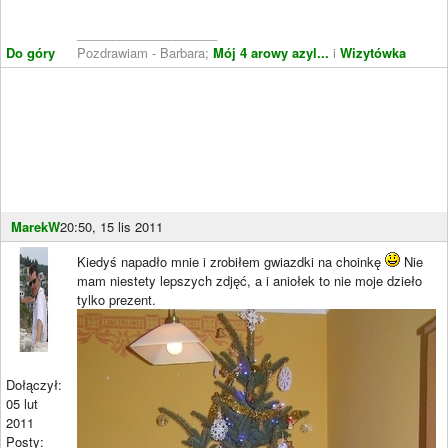
____________________
Do góry
Pozdrawiam - Barbara;
Mój 4 arowy azyl...
i
Wizytówka
MarekW
20:50, 15 lis 2011
Kiedyś napadło mnie i zrobiłem gwiazdki na choinkę
Nie
mam niestety lepszych zdjęć, a i aniołek to nie moje dzieło
tylko prezent.
Dołączył:
05 lut
2011
Posty: