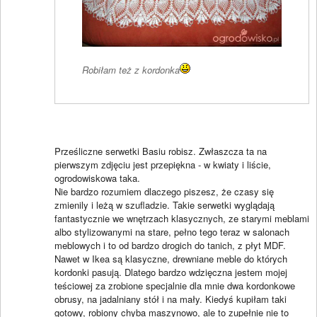
Robiłam też z kordonka
Prześliczne serwetki Basiu robisz. Zwłaszcza ta na
pierwszym zdjęciu jest przepiękna - w kwiaty i liście,
ogrodowiskowa taka.
Nie bardzo rozumiem dlaczego piszesz, że czasy się
zmienily i leżą w szufladzie. Takie serwetki wyglądają
fantastycznie we wnętrzach klasycznych, ze starymi meblami
albo stylizowanymi na stare, pełno tego teraz w salonach
meblowych i to od bardzo drogich do tanich, z płyt MDF.
Nawet w Ikea są klasyczne, drewniane meble do których
kordonki pasują. Dlatego bardzo wdzięczna jestem mojej
teściowej za zrobione specjalnie dla mnie dwa kordonkowe
obrusy, na jadalniany stół i na mały. Kiedyś kupiłam taki
gotowy, robiony chyba maszynowo, ale to zupełnie nie to