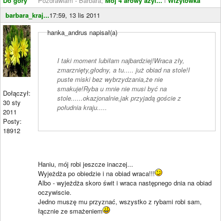
Do góry
Pozdrawiam - Barbara;
Mój 4 arowy azyl...
i
Wizytówka
barbara_kraj...
17:59, 13 lis 2011
hanka_andrus napisał(a)
I taki moment lubiłam najbardziej!Wraca zły,
zmarznięty,głodny, a tu..... już obiad na stole!I
puste miski bez wybrzydzania,że nie
smakuje!Ryba u mnie nie musi być na
Dołączył:
stole......okazjonalnie,jak przyjadą goście z
30 sty
południa kraju.....
2011
Posty:
18912
Haniu, mój robi jeszcze inaczej...
Wyjeżdża po obiedzie i na obiad wraca!!!
Albo - wyjeżdża skoro świt i wraca następnego dnia na obiad
oczywiscie.
Jedno muszę mu przyznać, wszystko z rybami robi sam,
łącznie ze smażeniem