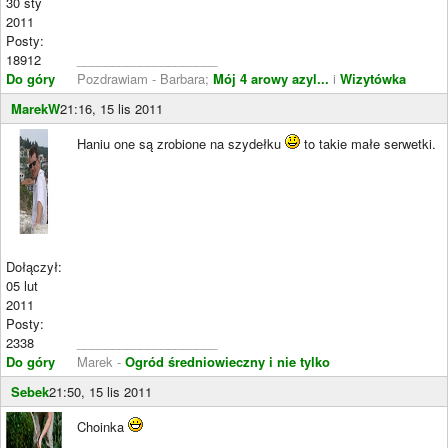
30 sty
2011
Posty:
18912
____________________
Do góry
Pozdrawiam - Barbara;
Mój 4 arowy azyl...
i
Wizytówka
MarekW
21:16, 15 lis 2011
Haniu one są zrobione na szydełku
to takie małe serwetki.
Dołączył:
05 lut
2011
Posty:
2338
____________________
Do góry
Marek -
Ogród średniowieczny i nie tylko
Sebek
21:50, 15 lis 2011
Choinka