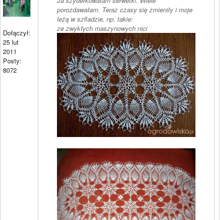
Ja szydełkowałam serwetki. Wiele
porozdawałam. Teraz czasy się zmieniły i moje
leżą w szfladzie, np. takie:
ze zwykłych maszynowych nici
Dołączył:
25 lut
2011
Posty:
8072