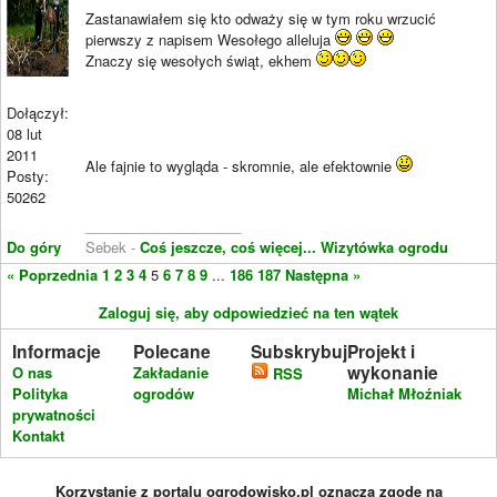
Zastanawiałem się kto odważy się w tym roku wrzucić
pierwszy z napisem Wesołego alleluja
Znaczy się wesołych świąt, ekhem
Dołączył:
08 lut
2011
Ale fajnie to wygląda - skromnie, ale efektownie
Posty:
50262
____________________
Do góry
Sebek -
Coś jeszcze, coś więcej...
Wizytówka ogrodu
« Poprzednia
1
2
3
4
5
6
7
8
9
...
186
187
Następna »
Zaloguj się, aby odpowiedzieć na ten wątek
Informacje
Polecane
Subskrybuj
Projekt i
wykonanie
O nas
Zakładanie
RSS
Polityka
ogrodów
Michał Młoźniak
prywatności
Kontakt
Korzystanie z portalu ogrodowisko.pl oznacza zgodę na