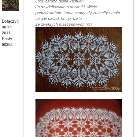
Jolu, bardzo ładne kapturki.
Ja szydełkowałam serwetki. Wiele
porozdawałam. Teraz czasy się zmieniły i moje
leżą w szfladzie, np. takie:
Dołączył:
ze zwykłych maszynowych nici
08 lut
2011
Posty:
50262