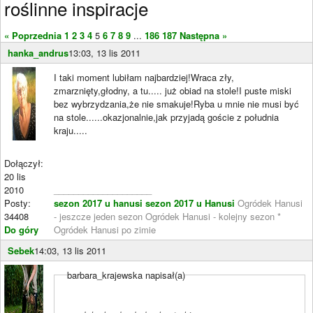
roślinne inspiracje
« Poprzednia
1
2
3
4
5
6
7
8
9
...
186
187
Następna »
hanka_andrus
13:03, 13 lis 2011
I taki moment lubiłam najbardziej!Wraca zły,
zmarznięty,głodny, a tu..... już obiad na stole!I puste miski
bez wybrzydzania,że nie smakuje!Ryba u mnie nie musi być
na stole......okazjonalnie,jak przyjadą goście z południa
kraju.....
Dołączył:
20 lis
2010
____________________
Posty:
sezon 2017 u hanusi
sezon 2017 u Hanusi
Ogródek Hanusi
34408
- jeszcze jeden sezon Ogródek Hanusi - kolejny sezon *
Do góry
Ogródek Hanusi po zimie
Sebek
14:03, 13 lis 2011
barbara_krajewska napisał(a)