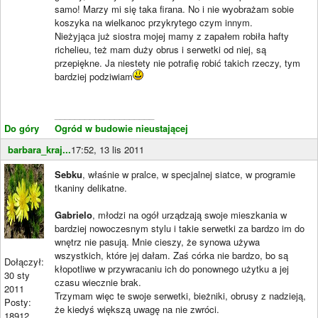
samo! Marzy mi się taka firana. No i nie wyobrażam sobie
koszyka na wielkanoc przykrytego czym innym.
Nieżyjąca już siostra mojej mamy z zapałem robiła hafty
richelieu, też mam duży obrus i serwetki od niej, są
przepiękne. Ja niestety nie potrafię robić takich rzeczy, tym
bardziej podziwiam
____________________
Do góry
Ogród w budowie nieustającej
barbara_kraj...
17:52, 13 lis 2011
Sebku
, właśnie w pralce, w specjalnej siatce, w programie
tkaniny delikatne.
Gabrielo
, młodzi na ogół urządzają swoje mieszkania w
bardziej nowoczesnym stylu i takie serwetki za bardzo im do
wnętrz nie pasują. Mnie cieszy, że synowa używa
wszystkich, które jej dałam. Zaś córka nie bardzo, bo są
Dołączył:
kłopotliwe w przywracaniu ich do ponownego użytku a jej
30 sty
czasu wiecznie brak.
2011
Trzymam więc te swoje serwetki, bieżniki, obrusy z nadzieją,
Posty:
że kiedyś większą uwagę na nie zwróci.
18912