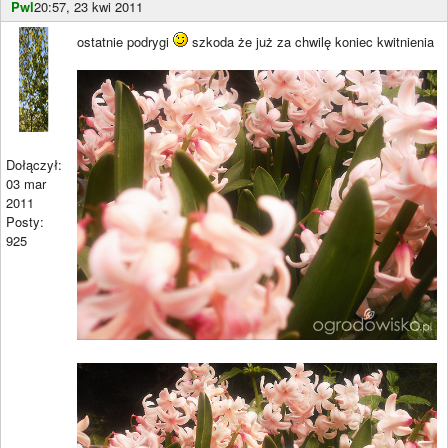
Pwl
20:57, 23 kwi 2011
ostatnie podrygi
szkoda że już za chwilę koniec kwitnienia
Dołączył:
03 mar
2011
Posty:
925