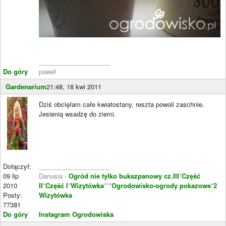
____________________
Do góry
paweł
Gardenarium
21:48, 18 kwi 2011
Dziś obcięłam całe kwiatostany, reszta powoli zaschnie.
Jesienią wsadzę do ziemi.
Dołączył:
____________________
09 lip
Danusia -
Ogród nie tylko bukszpanowy cz.III
*
Część
2010
II
*
Część I
*
Wizytówka
***
Ogrodowisko-ogrody pokazowe
*
2
Posty:
Wizytówka
77381
Do góry
Instagram Ogrodowiska