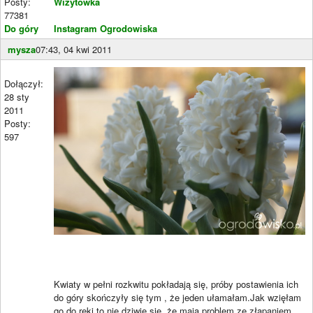
Posty:
Wizytówka
77381
Do góry
Instagram Ogrodowiska
mysza
07:43, 04 kwi 2011
Dołączył:
28 sty
2011
Posty:
597
Kwiaty w pełni rozkwitu pokładają się, próby postawienia ich
do góry skończyły się tym , że jeden ułamałam.Jak wzięłam
go do ręki to nie dziwię się ,że mają problem ze złapaniem