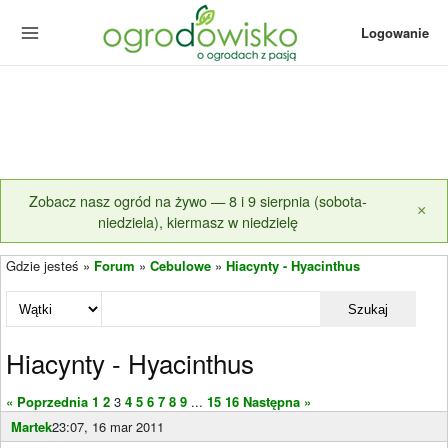
Logowanie
Zobacz nasz ogród na żywo — 8 i 9 sierpnia (sobota-
×
niedziela), kiermasz w niedzielę
Gdzie jesteś »
Forum
»
Cebulowe
»
Hiacynty - Hyacinthus
Szukaj
Hiacynty - Hyacinthus
« Poprzednia
1
2
3
4
5
6
7
8
9
...
15
16
Następna »
Martek
23:07, 16 mar 2011