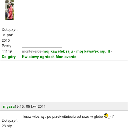
Dołączył:
31 paź
2010
Posty:
____________________
44149
monteverde-
mój kawałek raju
-
mój kawałek raju II
-
Do góry
Kwiatowy ogródek Monteverde
mysza
19:15, 05 kwi 2011
Teraz wiosną , po przekwitnięciu od razu w glebę
)) ?
Dołączył:
28 sty