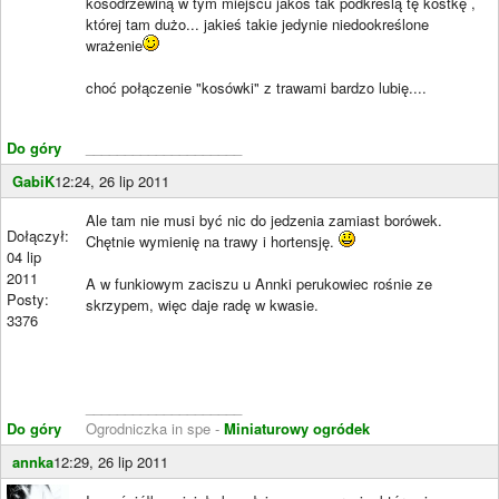
kosodrzewiną w tym miejscu jakoś tak podkreślą tę kostkę ,
której tam dużo... jakieś takie jedynie niedookreślone
wrażenie
choć połączenie "kosówki" z trawami bardzo lubię....
Do góry
____________________
GabiK
12:24, 26 lip 2011
Ale tam nie musi być nic do jedzenia zamiast borówek.
Dołączył:
Chętnie wymienię na trawy i hortensję.
04 lip
2011
A w funkiowym zaciszu u Annki perukowiec rośnie ze
Posty:
skrzypem, więc daje radę w kwasie.
3376
____________________
Do góry
Ogrodniczka in spe -
Miniaturowy ogródek
annka
12:29, 26 lip 2011