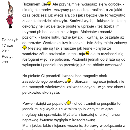
Rozumiem Cię
Ale przynajmniej wciągasz się w ogródek -
nic się nie martw - wszyscy przesadzają roślinki, a za jakiś
czas będziesz już wiedziała co i jak i będzie Cię to wszystko
znacznie bardziej cieszyło. Borówki wydaj - faktycznie nie są
dekoracyjne i wcale takie proste w uprawie / też trzeba im
trzymać ph bo inaczej nic z tego/. Maleństwu nasadź
poziomki - ładne listki, ładne kwiatki i kwitną jak oszalałe aż
Dołączył:
do mrozów. Wystarczą trzy krzaczki - tyle żeby miała zabawę
17 cze
Niestety nie są tak smaczne jak leśne - chyba że
2011
wsadzisz żółtą poziomkę - smak raju
ale ta rozchodzi się
Posty:
rozłogami więc nie polecam. Poziomki jednak co 3 lata są do
788
wykopania i podziału bo przestają już tak obficie owocować.
No pięknie Ci posadzili kwasolubną magnolię obok
zasadolubnego perukowca
. Siarczan magnezu jednak nie
ma mocnych właściwości zakwaszających - więc bez obaw i
perukowiec skorzysta.
Pawle - dzięki za poparcie
- choć trzmielina pospolita to
jednak mi się wydaje że w takim "publicznym" miejscu
mogłaby się sprawdzić. Myślałam bardziej o funkcji, choć
naprawdę świetnie wygląda z kosodrzewiną.
Mam jakieś takie niejasne wrażenie, że trawy w połączeniu z