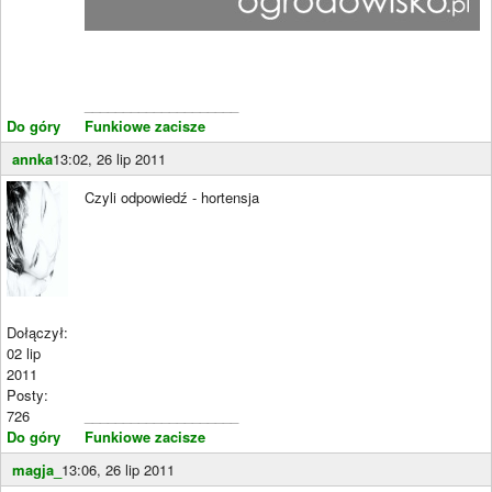
____________________
Do góry
Funkiowe zacisze
annka
13:02, 26 lip 2011
Czyli odpowiedź - hortensja
Dołączył:
02 lip
2011
Posty:
726
____________________
Do góry
Funkiowe zacisze
magja_
13:06, 26 lip 2011