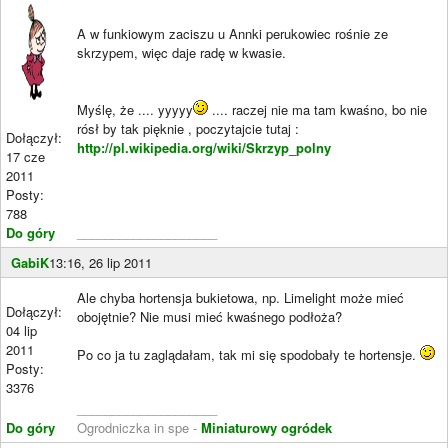
A w funkiowym zaciszu u Annki perukowiec rośnie ze
skrzypem, więc daje radę w kwasie.
Myślę, że .... yyyyy
.... raczej nie ma tam kwaśno, bo nie
rósł by tak pięknie , poczytajcie tutaj :
Dołączył:
http://pl.wikipedia.org/wiki/Skrzyp_polny
17 cze
2011
Posty:
788
Do góry
____________________
GabiK
13:16, 26 lip 2011
Ale chyba hortensja bukietowa, np. Limelight może mieć
Dołączył:
obojętnie? Nie musi mieć kwaśnego podłoża?
04 lip
2011
Po co ja tu zaglądałam, tak mi się spodobały te hortensje.
Posty:
3376
____________________
Do góry
Ogrodniczka in spe -
Miniaturowy ogródek