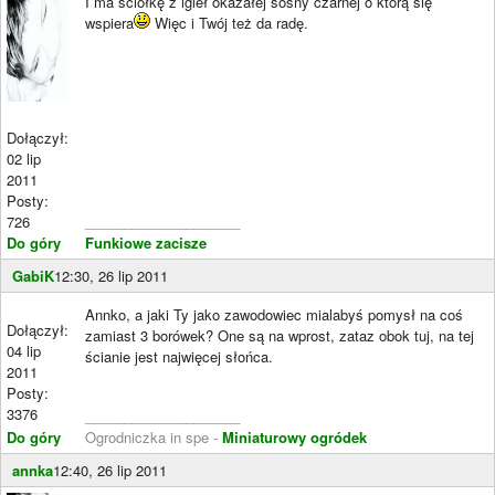
I ma ściółkę z igieł okazałej sosny czarnej o którą się
wspiera
Więc i Twój też da radę.
Dołączył:
02 lip
2011
Posty:
726
____________________
Do góry
Funkiowe zacisze
GabiK
12:30, 26 lip 2011
Annko, a jaki Ty jako zawodowiec mialabyś pomysł na coś
Dołączył:
zamiast 3 borówek? One są na wprost, zataz obok tuj, na tej
04 lip
ścianie jest najwięcej słońca.
2011
Posty:
3376
____________________
Do góry
Ogrodniczka in spe -
Miniaturowy ogródek
annka
12:40, 26 lip 2011