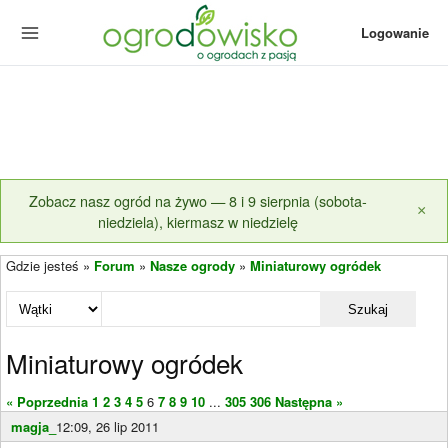
Logowanie
Zobacz nasz ogród na żywo — 8 i 9 sierpnia (sobota-
×
niedziela), kiermasz w niedzielę
Gdzie jesteś »
Forum
»
Nasze ogrody
»
Miniaturowy ogródek
Szukaj
Miniaturowy ogródek
« Poprzednia
1
2
3
4
5
6
7
8
9
10
...
305
306
Następna »
magja_
12:09, 26 lip 2011