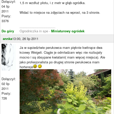
Dołączył:
1,5 m wzdłuż płotu, i z metr w głąb ogródka.
04 lip
2011
Widać to miejsce na zdjęciach na wprost, na 3 stronie.
Posty:
3376
____________________
Do góry
Ogrodniczka in spe -
Miniaturowy ogródek
annka
13:00, 26 lip 2011
Ja w sąsiedztwie perukowca mam pięknie kwitnące dwa
krzewy Weigeli. Ciągle je odmładzam więc nie rozbujały
mocno i są obsypane kwiatami( mam więcej miejsca). Ale
jako profesjonalista po drugiej stronie perukowca mam
hortensje
Dołączył:
02 lip
2011
Posty:
726