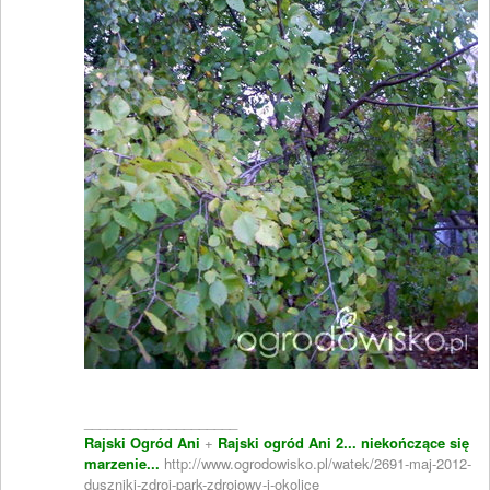
____________________
Rajski Ogród Ani
+
Rajski ogród Ani 2... niekończące się
marzenie...
http://www.ogrodowisko.pl/watek/2691-maj-2012-
duszniki-zdroj-park-zdrojowy-i-okolice