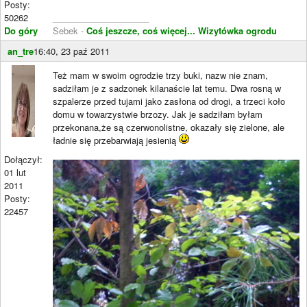
Posty:
50262
____________________
Do góry
Sebek -
Coś jeszcze, coś więcej...
Wizytówka ogrodu
an_tre
16:40, 23 paź 2011
Też mam w swoim ogrodzie trzy buki, nazw nie znam,
sadziłam je z sadzonek kilanaście lat temu. Dwa rosną w
szpalerze przed tujami jako zasłona od drogi, a trzeci koło
domu w towarzystwie brzozy. Jak je sadziłam byłam
przekonana,że są czerwonolistne, okazały się zielone, ale
ładnie się przebarwiają jesienią
Dołączył:
01 lut
2011
Posty:
22457