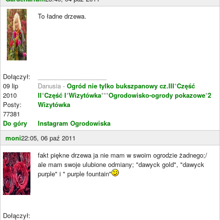
To ładne drzewa.
Dołączył:
____________________
09 lip
Danusia -
Ogród nie tylko bukszpanowy cz.III
*
Część
2010
II
*
Część I
*
Wizytówka
***
Ogrodowisko-ogrody pokazowe
*
2
Posty:
Wizytówka
77381
Do góry
Instagram Ogrodowiska
moni
22:05, 06 paź 2011
fakt piękne drzewa ja nie mam w swoim ogrodzie żadnego;/
ale mam swoje ulubione odmiany; "dawyck gold", "dawyck
purple" i " purple fountain"
Dołączył: