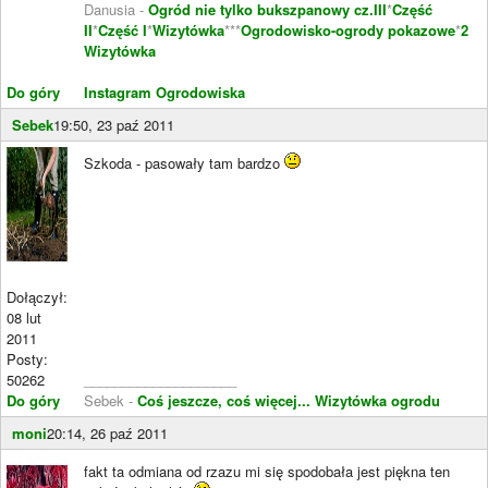
Danusia -
Ogród nie tylko bukszpanowy cz.III
*
Część
II
*
Część I
*
Wizytówka
***
Ogrodowisko-ogrody pokazowe
*
2
Wizytówka
Do góry
Instagram Ogrodowiska
Sebek
19:50, 23 paź 2011
Szkoda - pasowały tam bardzo
Dołączył:
08 lut
2011
Posty:
50262
____________________
Do góry
Sebek -
Coś jeszcze, coś więcej...
Wizytówka ogrodu
moni
20:14, 26 paź 2011
fakt ta odmiana od rzazu mi się spodobała jest piękna ten