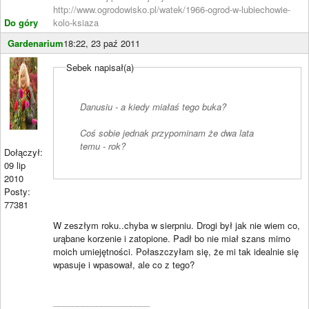
http://www.ogrodowisko.pl/watek/1966-ogrod-w-lubiechowie-
Do góry
kolo-ksiaza
Gardenarium
18:22, 23 paź 2011
Sebek napisał(a)
Danusiu - a kiedy miałaś tego buka?
Coś sobie jednak przypominam że dwa lata
temu - rok?
Dołączył:
09 lip
2010
Posty:
77381
W zeszłym roku..chyba w sierpniu. Drogi był jak nie wiem co,
urąbane korzenie i zatopione. Padł bo nie miał szans mimo
moich umiejętności. Połaszczyłam się, że mi tak idealnie się
wpasuje i wpasował, ale co z tego?
____________________