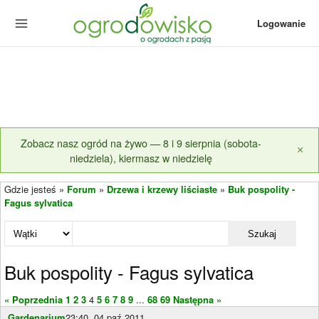
Logowanie
Zobacz nasz ogród na żywo — 8 i 9 sierpnia (sobota-
×
niedziela), kiermasz w niedzielę
Gdzie jesteś »
Forum
»
Drzewa i krzewy liściaste
»
Buk pospolity -
Fagus sylvatica
Szukaj
Buk pospolity - Fagus sylvatica
« Poprzednia
1
2
3
4
5
6
7
8
9
...
68
69
Następna »
Gardenarium
23:40, 04 paź 2011