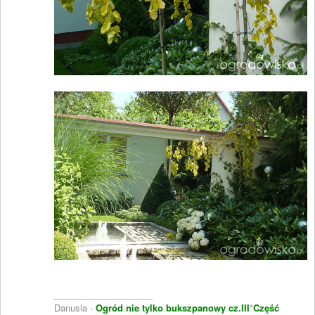
____________________
Danusia -
Ogród nie tylko bukszpanowy cz.III
*
Część