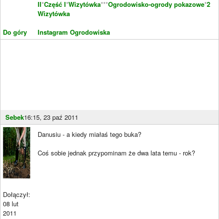
II
*
Część I
*
Wizytówka
***
Ogrodowisko-ogrody pokazowe
*
2
Wizytówka
Do góry
Instagram Ogrodowiska
Sebek
16:15, 23 paź 2011
Danusiu - a kiedy miałaś tego buka?
Coś sobie jednak przypominam że dwa lata temu - rok?
Dołączył:
08 lut
2011