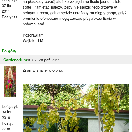
na płaczący pokrój ale i ze względu na liście jasno - złoto -
07 lip
żółte. Pamiętać należy, żeby nie sadzić tego drzewa w
2011
pełnym słońcu, gdzie będzie narażony na ciągły gorąc, gdyż
Posty: 82
promienie słoneczne mogą zacząć przypiekać liście w
połowie lata!
Pozdrawiam,
Wojtek - LM
Do góry
Gardenarium
12:37, 23 paź 2011
Znamy, znamy oto ono:
Dołączył:
09 lip
2010
Posty:
77381