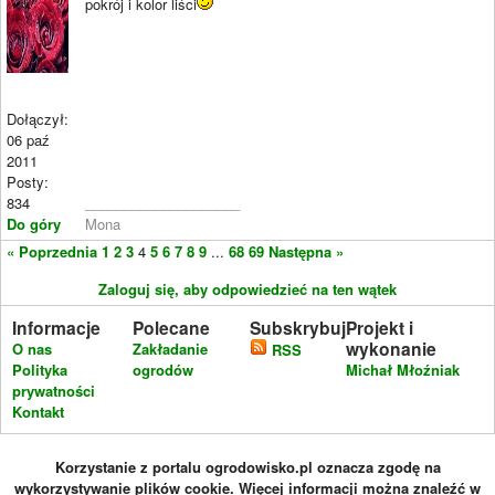
pokrój i kolor liści
Dołączył:
06 paź
2011
Posty:
834
____________________
Do góry
Mona
« Poprzednia
1
2
3
4
5
6
7
8
9
...
68
69
Następna »
Zaloguj się, aby odpowiedzieć na ten wątek
Informacje
Polecane
Subskrybuj
Projekt i
wykonanie
O nas
Zakładanie
RSS
Polityka
ogrodów
Michał Młoźniak
prywatności
Kontakt
Korzystanie z portalu ogrodowisko.pl oznacza zgodę na
wykorzystywanie plików cookie. Więcej informacji można znaleźć w