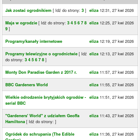
Jak zostać ogrodnikiem
[ Idź do strony:
3
]
eliza
12:31, 27 kwi 2026
Maja w ogrodzie
[ Idź do strony:
3
4
5
6
7
8
eliza
12:25, 27 kwi 2026
9
]
Programy/kanały internetowe
eliza
12:19, 27 kwi 2026
Programy telewizyjne o ogrodnictwie
[ Idź
eliza
12:13, 27 kwi 2026
do strony:
3
4
5
6
7
8
]
Monty Don Paradise Garden z 2017 r.
eliza
11:57, 27 kwi 2026
BBC Gardeners World
eliza
11:55, 27 kwi 2026
Wielkie odrodzenie brytyjskich ogrodów -
eliza
11:51, 27 kwi 2026
serial BBC
"Gardeners' World" z udziałem Geoffa
eliza
11:43, 27 kwi 2026
Hamiltona
[ Idź do strony:
]
Ogródek do schrupania (The Edible
eliza
11:36, 27 kwi 2026
Garden)