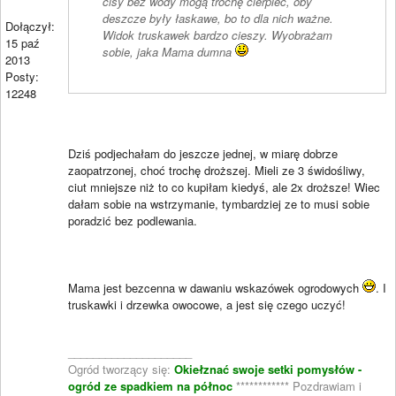
cisy bez wody mogą trochę cierpieć, oby
deszcze były łaskawe, bo to dla nich ważne.
Dołączył:
Widok truskawek bardzo cieszy. Wyobrażam
15 paź
sobie, jaka Mama dumna
2013
Posty:
12248
Dziś podjechałam do jeszcze jednej, w miarę dobrze
zaopatrzonej, choć trochę droższej. Mieli ze 3 świdośliwy,
ciut mniejsze niż to co kupiłam kiedyś, ale 2x droższe! Wiec
dałam sobie na wstrzymanie, tymbardziej ze to musi sobie
poradzić bez podlewania.
Mama jest bezcenna w dawaniu wskazówek ogrodowych
. I
truskawki i drzewka owocowe, a jest się czego uczyć!
____________________
Ogród tworzący się:
Okiełznać swoje setki pomysłów -
ogród ze spadkiem na północ
************ Pozdrawiam i