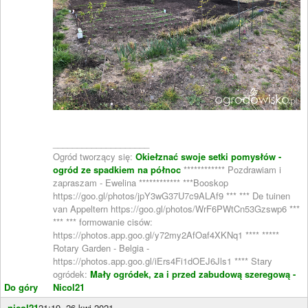
____________________
Ogród tworzący się:
Okiełznać swoje setki pomysłów -
ogród ze spadkiem na północ
************ Pozdrawiam i
zapraszam - Ewelina ************ ***Booskop
https://goo.gl/photos/jpY3wG37U7c9ALAf9 *** *** De tuinen
van Appeltern https://goo.gl/photos/WrF6PWtCn53Gzswp6 ***
*** *** formowanie cisów:
https://photos.app.goo.gl/y72my2AfOaf4XKNq1 **** *****
Rotary Garden - Belgia -
https://photos.app.goo.gl/iErs4Fi1dOEJ6Jls1 **** Stary
ogródek:
Mały ogródek, za i przed zabudową szeregową -
Do góry
Nicol21
nicol21
21:19, 26 kwi 2021