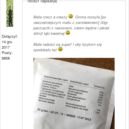
nicol21 napisał(a)
Mała rzecz a cieszy
. Gmina rozsyła [po
uwcześniejszym mailu z zamówieniem] 20gr
paczuszki z nasionami, zatem będzie i jakieś
40m2 łąki kwietnej
.
Dołączył:
14 gru
Małe radości są super! I oby bzykom się
2017
spodobało też
Posty:
8858