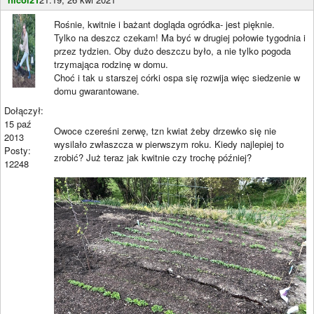
Rośnie, kwitnie i bażant dogląda ogródka- jest pięknie.
Tylko na deszcz czekam! Ma być w drugiej połowie tygodnia i
przez tydzien. Oby dużo deszczu było, a nie tylko pogoda
trzymająca rodzinę w domu.
Choć i tak u starszej córki ospa się rozwija więc siedzenie w
domu gwarantowane.
Dołączył:
15 paź
Owoce czereśni zerwę, tzn kwiat żeby drzewko się nie
2013
wysilało zwłaszcza w pierwszym roku. Kiedy najlepiej to
Posty:
zrobić? Już teraz jak kwitnie czy trochę później?
12248