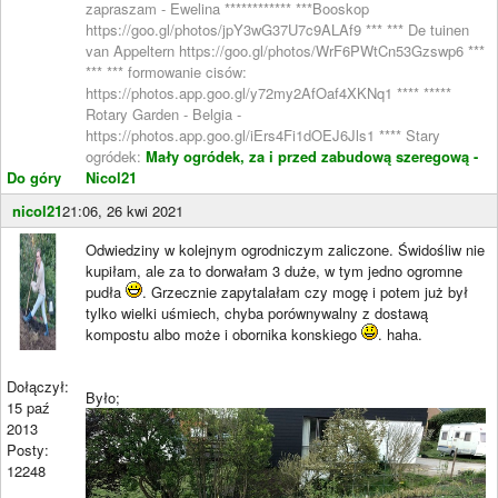
zapraszam - Ewelina ************ ***Booskop
https://goo.gl/photos/jpY3wG37U7c9ALAf9 *** *** De tuinen
van Appeltern https://goo.gl/photos/WrF6PWtCn53Gzswp6 ***
*** *** formowanie cisów:
https://photos.app.goo.gl/y72my2AfOaf4XKNq1 **** *****
Rotary Garden - Belgia -
https://photos.app.goo.gl/iErs4Fi1dOEJ6Jls1 **** Stary
ogródek:
Mały ogródek, za i przed zabudową szeregową -
Do góry
Nicol21
nicol21
21:06, 26 kwi 2021
Odwiedziny w kolejnym ogrodniczym zaliczone. Świdośliw nie
kupiłam, ale za to dorwałam 3 duże, w tym jedno ogromne
pudła
. Grzecznie zapytalałam czy mogę i potem już był
tylko wielki uśmiech, chyba porównywalny z dostawą
kompostu albo może i obornika konskiego
. haha.
Dołączył:
Było;
15 paź
2013
Posty:
12248