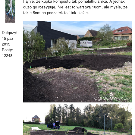
Fajnie, że kupka kompostu tak pomalutku znika. A jednak
dużo go rozsypuję. Nie jest to warstwa 10cm, ale myślę, że
takie 5cm na początek to i tak nieźle.
Dołączył:
15 paź
2013
Posty:
12248