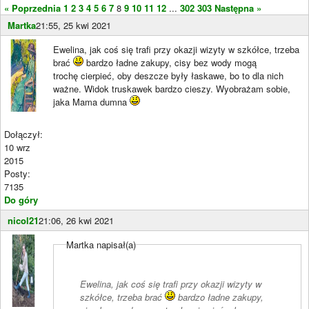
« Poprzednia
1
2
3
4
5
6
7
8
9
10
11
12
...
302
303
Następna »
Martka
21:55, 25 kwi 2021
Ewelina, jak coś się trafi przy okazji wizyty w szkółce, trzeba
brać
bardzo ładne zakupy, cisy bez wody mogą
trochę cierpieć, oby deszcze były łaskawe, bo to dla nich
ważne. Widok truskawek bardzo cieszy. Wyobrażam sobie,
jaka Mama dumna
Dołączył:
10 wrz
2015
Posty:
7135
Do góry
nicol21
21:06, 26 kwi 2021
Martka napisał(a)
Ewelina, jak coś się trafi przy okazji wizyty w
szkółce, trzeba brać
bardzo ładne zakupy,