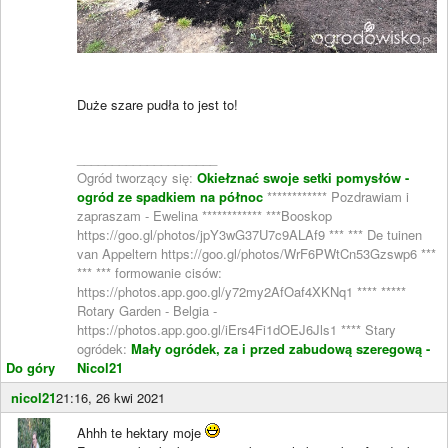
Duże szare pudła to jest to!
____________________
Ogród tworzący się:
Okiełznać swoje setki pomysłów -
ogród ze spadkiem na północ
************ Pozdrawiam i
zapraszam - Ewelina ************ ***Booskop
https://goo.gl/photos/jpY3wG37U7c9ALAf9 *** *** De tuinen
van Appeltern https://goo.gl/photos/WrF6PWtCn53Gzswp6 ***
*** *** formowanie cisów:
https://photos.app.goo.gl/y72my2AfOaf4XKNq1 **** *****
Rotary Garden - Belgia -
https://photos.app.goo.gl/iErs4Fi1dOEJ6Jls1 **** Stary
ogródek:
Mały ogródek, za i przed zabudową szeregową -
Do góry
Nicol21
nicol21
21:16, 26 kwi 2021
Ahhh te hektary moje