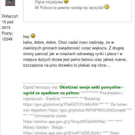
Fajna inicjatywa
W Polsce to pewnie randap by wysyłali
Dołączył:
15 paź
2013
Posty:
hey
12248
haha, dobre, dobre. Choć nadal mam nadzieję, że w
niektórych gminach świadomość coraz większa. Z drugiej
strony patrzać jak w miastach odnawiają rynki i place i w
miejsce dużych drzew jest pełno betonu oraz jakieś marne,
szczepione na pniu drzewko to płakać się chce....
____________________
Ogród tworzący się:
Okiełznać swoje setki pomysłów -
ogród ze spadkiem na północ
************ Pozdrawiam i
zapraszam - Ewelina ************ ***Booskop
https://goo.gl/photos/jpY3wG37U7c9ALAf9 *** *** De tuinen
van Appeltern https://goo.gl/photos/WrF6PWtCn53Gzswp6 ***
*** *** formowanie cisów:
https://photos.app.goo.gl/y72my2AfOaf4XKNq1 **** *****
Rotary Garden - Belgia -
https://photos.app.goo.gl/iErs4Fi1dOEJ6Jls1 **** Stary