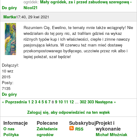
ogródek:
Mały ogródek, za i przed zabudową szeregową -
Do góry
Nicol21
Martka
17:40, 29 kwi 2021
Rozumiem Cię, Ewelino, te tematy mnie także wciągnęły! Nie
wiedziałam do tej pory nic, aż trafiłam gdzieś na wykaz
różnych typów kup i ich właściwości, ciepłe i zimne nawozy
pasjonująca lektura. W czerwcu też mam mieć dostawę
przekompostowanego bydlęcego, uczciwie przez rok albo i
lepiej poleżał, szał będzie!
Dołączył:
10 wrz
2015
Posty:
7135
Do góry
« Poprzednia
1
2
3
4
5
6
7
8
9
10
11
12
...
302
303
Następna »
Zaloguj się, aby odpowiedzieć na ten wątek
Informacje
Polecane
Subskrybuj
Projekt i
wykonanie
O nas
Zakładanie
RSS
Polityka
ogrodów
Michał Młoźniak