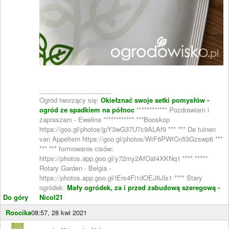
____________________
Ogród tworzący się:
Okiełznać swoje setki pomysłów -
ogród ze spadkiem na północ
************ Pozdrawiam i
zapraszam - Ewelina ************ ***Booskop
https://goo.gl/photos/jpY3wG37U7c9ALAf9 *** *** De tuinen
van Appeltern https://goo.gl/photos/WrF6PWtCn53Gzswp6 ***
*** *** formowanie cisów:
https://photos.app.goo.gl/y72my2AfOaf4XKNq1 **** *****
Rotary Garden - Belgia -
https://photos.app.goo.gl/iErs4Fi1dOEJ6Jls1 **** Stary
ogródek:
Mały ogródek, za i przed zabudową szeregową -
Do góry
Nicol21
Roocika
08:57, 28 kwi 2021