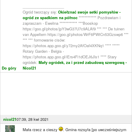
____________________
Ogród tworzący się:
Okiełznać swoje setki pomysłów -
ogród ze spadkiem na północ
************ Pozdrawiam i
zapraszam - Ewelina ************ ***Booskop
https://goo.gl/photos/jpY3wG37U7c9ALAf9 *** *** De tuinen
van Appeltern https://goo.gl/photos/WrF6PWtCn53Gzswp6 ***
*** *** formowanie cisów:
https://photos.app.goo.gl/y72my2AfOaf4XKNq1 **** *****
Rotary Garden - Belgia -
https://photos.app.goo.gl/iErs4Fi1dOEJ6Jls1 **** Stary
ogródek:
Mały ogródek, za i przed zabudową szeregową -
Do góry
Nicol21
nicol21
07:39, 28 kwi 2021
Mała rzecz a cieszy
. Gmina rozsyła [po uwcześniejszym