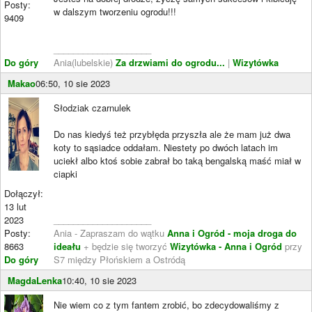
Posty:
w dalszym tworzeniu ogrodu!!!
9409
____________________
Do góry
Ania(lubelskie)
Za drzwiami do ogrodu...
|
Wizytówka
Makao
06:50, 10 sie 2023
Słodziak czarnulek
Do nas kiedyś też przybłęda przyszła ale że mam już dwa
koty to sąsiadce oddałam. Niestety po dwóch latach im
uciekł albo ktoś sobie zabrał bo taką bengalską maść miał w
ciapki
Dołączył:
13 lut
2023
____________________
Posty:
Ania - Zapraszam do wątku
Anna i Ogród - moja droga do
8663
ideału
+ będzie się tworzyć
Wizytówka - Anna i Ogród
przy
Do góry
S7 między Płońskiem a Ostródą
MagdaLenka
10:40, 10 sie 2023
Nie wiem co z tym fantem zrobić, bo zdecydowaliśmy z