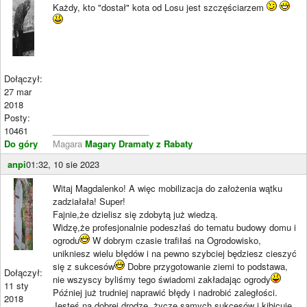
Każdy, kto "dostał" kota od Losu jest szczęściarzem
Dołączył:
27 mar
2018
Posty:
10461
____________________
Do góry
Magara
Magary Dramaty z Rabaty
anpi
01:32, 10 sie 2023
Witaj Magdalenko! A więc mobilizacja do założenia wątku
zadziałała! Super!
Fajnie,że dzielisz się zdobytą już wiedzą.
Widzę,że profesjonalnie podeszłaś do tematu budowy domu i
ogrodu
W dobrym czasie trafiłaś na Ogrodowisko,
unikniesz wielu błędów i na pewno szybciej będziesz cieszyć
się z sukcesów
Dobre przygotowanie ziemi to podstawa,
Dołączył:
nie wszyscy byliśmy tego świadomi zakładając ogrody
11 sty
Później już trudniej naprawić błędy i nadrobić zaległości.
2018
Jesteś na dobrej drodze, życzę samych sukcesów i kibicuję