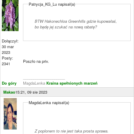
Patrycja_KG_Lu napisał(a)
BTW Hakonechloa Greenhills gdzie kupowałaś,
bo będę jej szukać na nową rabatę?
Dołączył:
30 mar
2023
Posty:
Poszło na priv.
2341
____________________
Do góry
MagdaLenka
Kraina spełnionych marzeń
Makao
15:21, 09 sie 2023
MagdaLenka napisał(a)
Z poplonem to nie jest taka prosta sprawa.