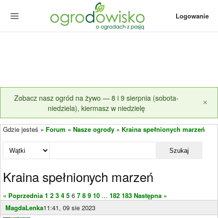
Logowanie
Zobacz nasz ogród na żywo — 8 i 9 sierpnia (sobota-
×
niedziela), kiermasz w niedzielę
Gdzie jesteś »
Forum
»
Nasze ogrody
»
Kraina spełnionych marzeń
Szukaj
Kraina spełnionych marzeń
« Poprzednia
1
2
3
4
5
6
7
8
9
10
...
182
183
Następna »
MagdaLenka
11:41, 09 sie 2023