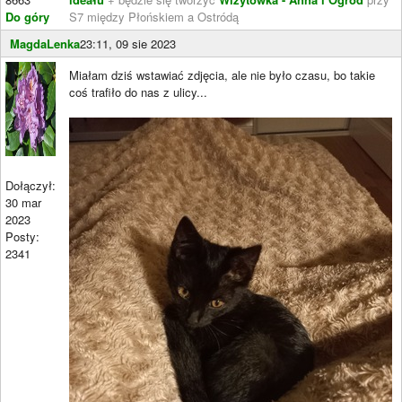
Do góry
S7 między Płońskiem a Ostródą
MagdaLenka
23:11, 09 sie 2023
Miałam dziś wstawiać zdjęcia, ale nie było czasu, bo takie
coś trafiło do nas z ulicy...
Dołączył:
30 mar
2023
Posty:
2341