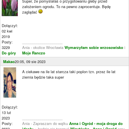
Super, że pomyślałaś o przygotowaniu gleby przed
założeniem ogrodu. To na pewno zaprocentuje. Będę
zaglądać
Dołączył:
02 kwi
2019
Posty:
____________________
3229
Ania - okolice Wrocławia
Wymarzyłam sobie wrzosowisko
i
Do góry
Moje Ranczo
Makao
20:05, 09 sie 2023
A ciekawe na ile lat starcza taki poplon tzn. przez ile lat
ziemia będzie taka super
Dołączył:
13 lut
2023
____________________
Posty:
Ania - Zapraszam do wątku
Anna i Ogród - moja droga do
8663
ideału
+ będzie się tworzyć
Wizytówka - Anna i Ogród
przy