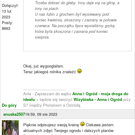
Trzeba dobrać do gleby. Inny daje się na glinę, a
Dołączył:
inny na piach.
13 lut
U nas łubin z grochem był wysiewany pod
2023
koniec kwietnia, skoszony i zaorany w połowie
Posty:
czerwca. Na początku lipca wysialiśmy grykę,
8663
która była skoszona i zaorana pod koniec
sierpnia.
Okej, już wygooglałam.
Teraz jakiegoś rolnika znaleźć
____________________
Ania - Zapraszam do wątku
Anna i Ogród - moja droga do
ideału
+ będzie się tworzyć
Wizytówka - Anna i Ogród
przy
Do góry
S7 między Płońskiem a Ostródą
anuska2507
19:59, 09 sie 2023
Pięknie odpisujesz swoją krainę
Ciekawa jestem
aktualnych zdjęć Twojego ogrodu i dalszych planów.