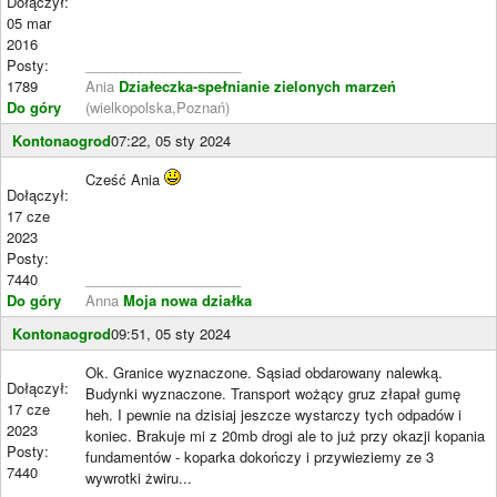
Dołączył:
05 mar
2016
Posty:
____________________
1789
Ania
Działeczka-spełnianie zielonych marzeń
Do góry
(wielkopolska,Poznań)
Kontonaogrod
07:22, 05 sty 2024
Cześć Ania
Dołączył:
17 cze
2023
Posty:
7440
____________________
Do góry
Anna
Moja nowa działka
Kontonaogrod
09:51, 05 sty 2024
Ok. Granice wyznaczone. Sąsiad obdarowany nalewką.
Dołączył:
Budynki wyznaczone. Transport wożący gruz złapał gumę
17 cze
heh. I pewnie na dzisiaj jeszcze wystarczy tych odpadów i
2023
koniec. Brakuje mi z 20mb drogi ale to już przy okazji kopania
Posty:
fundamentów - koparka dokończy i przywieziemy ze 3
7440
wywrotki żwiru...