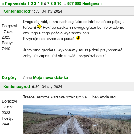
« Poprzednia
1
2
3
4
5
6
7
8
9
10
...
997
998
Następna »
Kontonaogrod
11:53, 04 sty 2024
Droga się robi, mam nadzieję jutro ostatni dzień bo pójdę z
Dołączył:
torbami
Póki co szukam nowego gruzu bo nie wiadomo
17 cze
czy tego u tego gościa wystarczy heh...
2023
Przynajmniej przestało padać
Posty:
7440
Jutro rano geodeta, wykonawcy muszę dziś przypomnieć
żeby nie zapomniał się stawić i przywiózł deski.
____________________
Do góry
Anna
Moja nowa działka
Kontonaogrod
16:30, 04 sty 2024
Trzeba jeszcze warstwe przynajmniej... heh woda stoi
Dołączył:
17 cze
2023
Posty:
7440