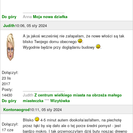
____________________
Do góry
Anna
Moja nowa działka
Judith
10:06, 05 sty 2024
A ja jakoś wcześniej nie załapałam, że nowe włości są tak
blisko Twojego domu obecnego
.
Wygodnie będzie przy doglądaniu budowy
.
Dołączył:
23 lis
2017
Posty:
____________________
14430
Judith
Z centrum wielkiego miasta na obrzeża małego
Do góry
miasteczka
***
Wizytówka
Kontonaogrod
10:11, 05 sty 2024
Blisko
4-5 minut autem dookoła/asfaltem, na piechotę
Dołączył:
przez łąki by się dało ale o tej porze średni pomysł - jest
17 cze
bardzo mokro. I tak przemoczyłam dziś buty nosząc drewno