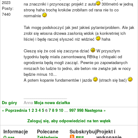
2023
na znaczniki i przynosząc projekt z auta
300metró w jedną
Posty:
stronę haha trochę kroków zrobiłam od rana nie to co
7440
normalnie
Tak mogę podskoczyć jak jest jakieś pytanie/problem. Ale jak
zrobi się wiosna drzewa zasłonią widok (a konkretniej ich
liście) i będę raczej słyszeć niż widzieć
haha
Cieszę się że coś się zaczyna dziać
W przyszłym
tygodniu będę miała zamontowaną RBtkę i chłopaki od
ogrodzenia będą mogli zacząć. Pewnie po zapowiadanych
mrozach bo ludzie to jedno, ale beton nie zwiąże jak w nocy
będzie minus 10...
A potem kopanie fundamentów i jazda
(strach się bać)
____________________
Do góry
Anna
Moja nowa działka
« Poprzednia
1
2
3
4
5
6
7
8
9
10
...
997
998
Następna »
Zaloguj się, aby odpowiedzieć na ten wątek
Informacje
Polecane
Subskrybuj
Projekt i
wykonanie
O nas
Zakładanie
RSS