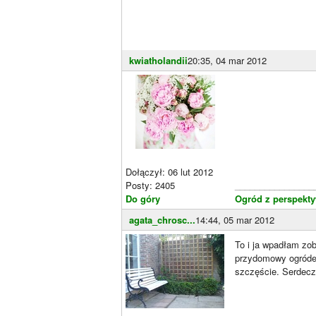
kwiatholandii
20:35, 04 mar 2012
Dołączył: 06 lut 2012
Posty: 2405
________________
Do góry
Ogród z perspekty
agata_chrosc...
14:44, 05 mar 2012
To i ja wpadłam zo
przydomowy ogródek
szczęście. Serdecz