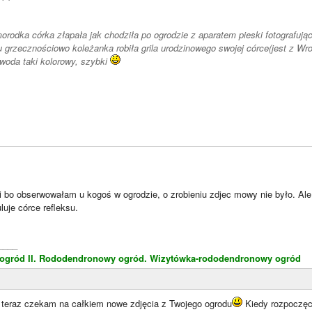
orodka córka złapała jak chodziła po ogrodzie z aparatem pieski fotografując ,
 grzecznościowo koleżanka robiła grila urodzinowego swojej córce(jest z Wr
 woda taki kolorowy, szybki
 bo obserwowałam u kogoś w ogrodzie, o zrobieniu zdjec mowy nie było. Ale 
luje córce refleksu.
____
gród II.
Rododendronowy ogród.
Wizytówka-rododendronowy ogród
e teraz czekam na całkiem nowe zdjęcia z Twojego ogrodu
Kiedy rozpoczęc