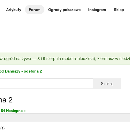
Artykuły
Forum
Ogrody pokazowe
Instagram
Sklep
z ogród na żywo — 8 i 9 sierpnia (sobota-niedziela), kiermasz w niedzi
ód Danuszy - odsłona 2
Szukaj
na 2
84
Następna »
(a)