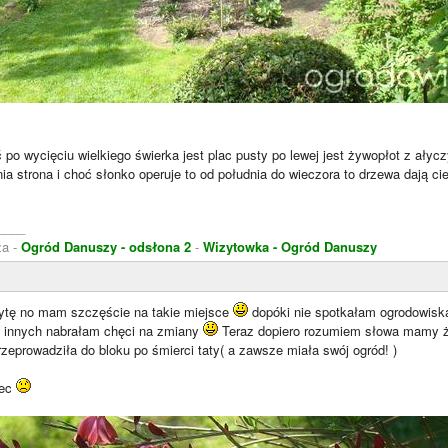
 po wycięciu wielkiego świerka jest plac pusty po lewej jest żywopłot z ałycz
a strona i choć słonko operuje to od południa do wieczora to drzewa dają ci
____
za -
Ogród Danuszy - odsłona 2
-
Wizytowka - Ogród Danuszy
zytę no mam szczęście na takie miejsce
dopóki nie spotkałam ogrodowiska
u innych nabrałam chęci na zmiany
Teraz dopiero rozumiem słowa mamy że
zeprowadziła do bloku po śmierci taty( a zawsze miała swój ogród! )
iec