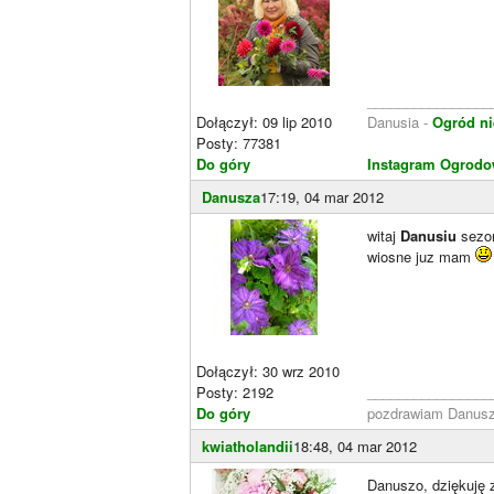
________________
Dołączył: 09 lip 2010
Danusia -
Ogród ni
Posty: 77381
Do góry
Instagram Ogrodo
Danusza
17:19, 04 mar 2012
witaj
Danusiu
sezon
wiosne juz mam
Dołączył: 30 wrz 2010
Posty: 2192
________________
Do góry
pozdrawiam Danus
kwiatholandii
18:48, 04 mar 2012
Danuszo, dziękuję z