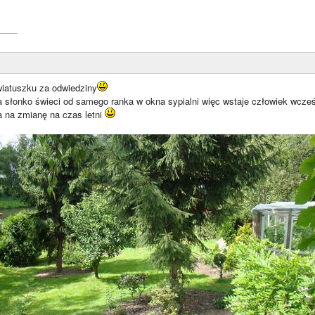
____
wiatuszku za odwiedziny
 słonko świeci od samego ranka w okna sypialni więc wstaje człowiek wcześni
 na zmianę na czas letni