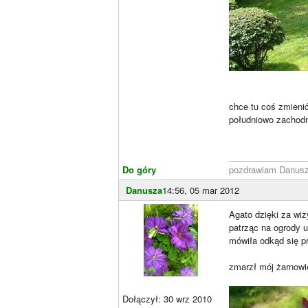
chce tu coś zmienić
południowo zachodni
________________
Do góry
pozdrawiam Danus
Danusza
14:56, 05 mar 2012
Agato dzięki za wi
patrząc na ogrody 
mówiła odkąd się pr
zmarzł mój żarnow
Dołączył: 30 wrz 2010