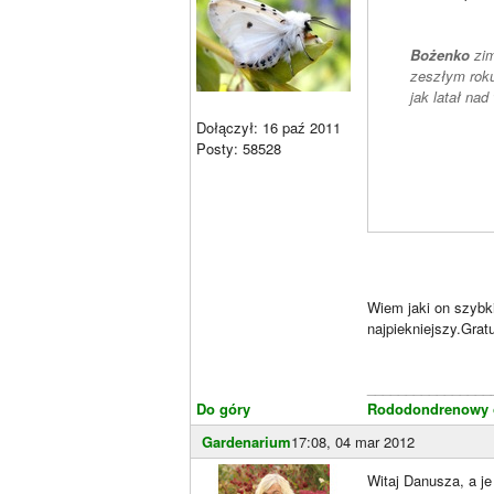
Bożenko
zim
zeszłym roku
jak latał nad
Dołączył: 16 paź 2011
Posty: 58528
Wiem jaki on szybki
najpiekniejszy.Gratu
________________
Do góry
Rododondrenowy o
Gardenarium
17:08, 04 mar 2012
Witaj Danusza, a j