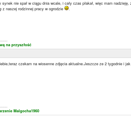
y synek nie spał w ciągu dnia wcale, i cały czas płakał, więc mam nadzieję, ż
ę z naszej rodzinnej pracy w ogrodzie
.
____
wą na przyszłość
iebie,teraz czekam na wiosenne zdjęcia aktualne.Jeszcze ze 2 tygodnie i jak
____
arzenie Malgocha1960