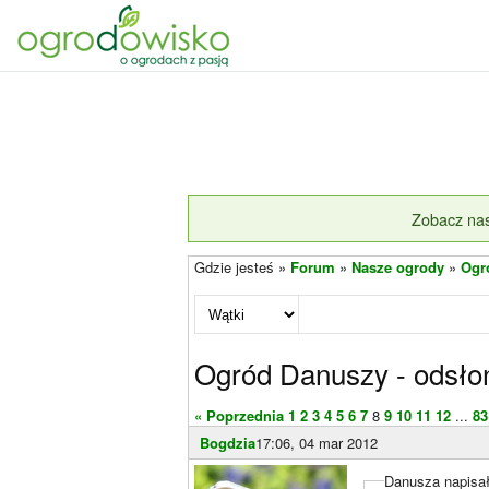
Zobacz nas
Gdzie jesteś »
Forum
»
Nasze ogrody
»
Ogr
Ogród Danuszy - odsło
« Poprzednia
1
2
3
4
5
6
7
8
9
10
11
12
...
83
Bogdzia
17:06, 04 mar 2012
Danusza napisał