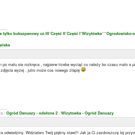
____
e tylko bukszpanowy cz.III
*
Część II
*
Część I
*
Wizytówka
***
Ogrodowisko-o
wiska
 po mału sie rozkręca , najpierw trzeba wyciąć co należy bo czasu mało a p
zdjęcia wyżej , jutro może cos nowego złapię
____
za -
Ogród Danuszy - odsłona 2
-
Wizytowka - Ogród Danuszy
a odwiedziny. Widziałam Twój piękny staw!!! Jak ja Ci zazdroszczę tej przy