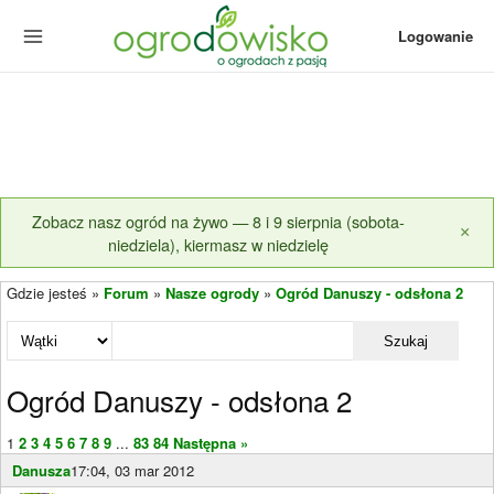
Logowanie
Zobacz nasz ogród na żywo — 8 i 9 sierpnia (sobota-
×
niedziela), kiermasz w niedzielę
Gdzie jesteś »
Forum
»
Nasze ogrody
»
Ogród Danuszy - odsłona 2
Szukaj
Ogród Danuszy - odsłona 2
1
2
3
4
5
6
7
8
9
...
83
84
Następna »
Danusza
17:04, 03 mar 2012