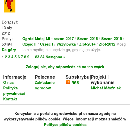
Dołączył:
13 sty
2012
____________________
Posty:
Ogród Małej Mi - sezon 2017
/
Sezon 2016
/
Sezon 2015
/
50494
Część II
/
Część I
/
Wizytówka
/
Zlot-2014
/
Zlot-2012
Mózg
Do góry
to nie mydło; nie ubędzie go, gdy się go użyje.
1
2
3
4
5
6
7
8
9
...
83
84
Następna »
Zaloguj się, aby odpowiedzieć na ten wątek
Informacje
Polecane
Subskrybuj
Projekt i
wykonanie
O nas
Zakładanie
RSS
Polityka
ogrodów
Michał Młoźniak
prywatności
Kontakt
Korzystanie z portalu ogrodowisko.pl oznacza zgodę na
wykorzystywanie plików cookie. Więcej informacji można znaleźć w
Polityce plików cookies