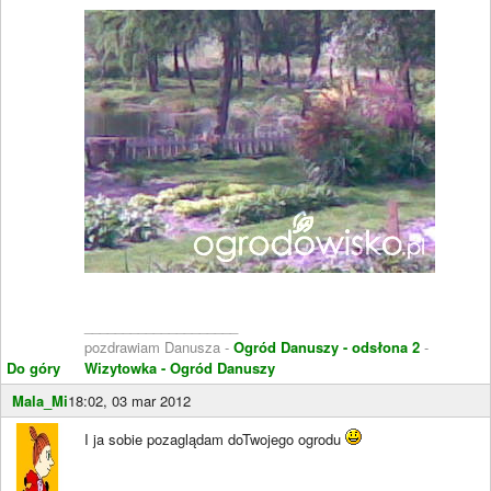
____________________
pozdrawiam Danusza -
Ogród Danuszy - odsłona 2
-
Do góry
Wizytowka - Ogród Danuszy
Mala_Mi
18:02, 03 mar 2012
I ja sobie pozaglądam doTwojego ogrodu