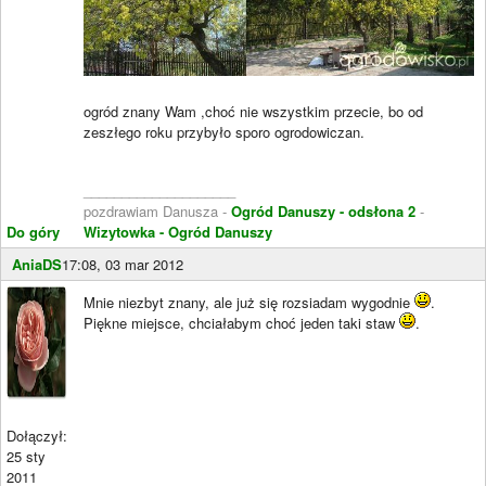
ogród znany Wam ,choć nie wszystkim przecie, bo od
zeszłego roku przybyło sporo ogrodowiczan.
____________________
pozdrawiam Danusza -
Ogród Danuszy - odsłona 2
-
Do góry
Wizytowka - Ogród Danuszy
AniaDS
17:08, 03 mar 2012
Mnie niezbyt znany, ale już się rozsiadam wygodnie
.
Piękne miejsce, chciałabym choć jeden taki staw
.
Dołączył:
25 sty
2011