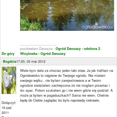
____________________
pozdrawiam Danusza -
Ogród Danuszy - odsłona 2
-
Do góry
Wizytowka - Ogród Danuszy
Bogdzia
17:20, 03 mar 2012
Wiele bym dała za chociaz jeden taki staw. Ja jak trafiłam na
Ogrodowisko to najpierw do Twojego ogrodu. Nie miałam
swojego wątku , nie byłam zarejestrowana a w Twoim
ogrodzie siedziałam zachwycona że nie mogłam przestac i
iśc spac. Potem szukałam go i nie wiem gdzie się podział. A
może ja byłam w pogaduszkach? Sama nie wiem. Chetnie
będę do Ciebie zaglądac bo było naprawdę ciekawie.
Dołączył:
16 paź
2011