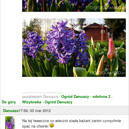
____________________
pozdrawiam Danusza -
Ogród Danuszy - odsłona 2
-
Do góry
Wizytowka - Ogród Danuszy
Danusza
17:59, 03 mar 2012
Na tej ławeczce co wieczór siada bażant zanim czmychnie
spac na choinki