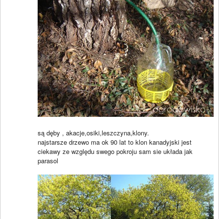
są dęby , akacje,osiki,leszczyna,klony.
najstarsze drzewo ma ok 90 lat to klon kanadyjski jest
ciekawy ze względu swego pokroju sam sie układa jak
parasol