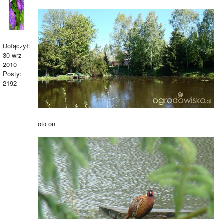
Dołączył:
30 wrz
2010
Posty:
2192
oto on