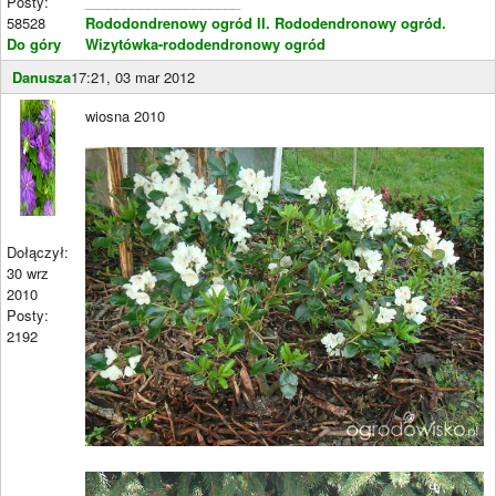
Posty:
____________________
58528
Rododondrenowy ogród II.
Rododendronowy ogród.
Do góry
Wizytówka-rododendronowy ogród
Danusza
17:21, 03 mar 2012
wiosna 2010
Dołączył:
30 wrz
2010
Posty:
2192