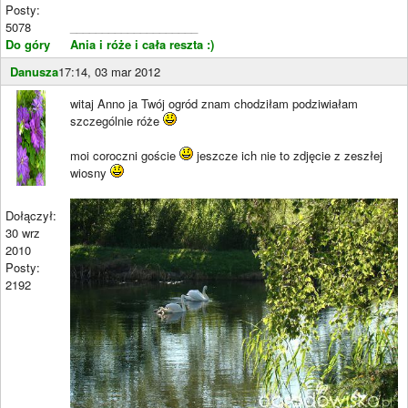
Posty:
5078
____________________
Do góry
Ania i róże i cała reszta :)
Danusza
17:14, 03 mar 2012
witaj Anno ja Twój ogród znam chodziłam podziwiałam
szczególnie róże
moi coroczni goście
jeszcze ich nie to zdjęcie z zeszłej
wiosny
Dołączył:
30 wrz
2010
Posty:
2192