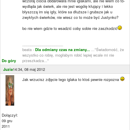
wczoraj ciocia obdarowała mnie iglakami, ale nie wiem co to-
wydląda jak świerk, ale nie jest wogólę kłujący i lekko
błyszczą im się igły, które sa dłuższe i grubsze jak u
zwykłych świerków, nie wiesz co to może być Justynko?
bo nie wiem gdzie to wsadzić coby sobie nie zaszkodzić
____________________
beata -
Dla odmiany czas na zmiany...
..."Świadomość, że
wszystko co robię, mogłabym robić lepiej wcale mi nie
Do góry
przeszkadza..."
Juzia
14:34, 08 maj 2012
Jak wrzucisz zdjęcie tego iglaka to ktoś pewnie rozpozna
Dołączył:
09 gru
2011