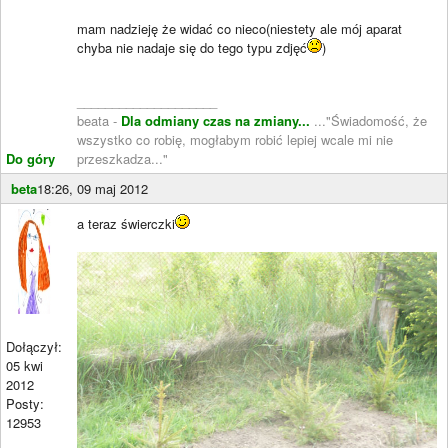
mam nadzieję że widać co nieco(niestety ale mój aparat
chyba nie nadaje się do tego typu zdjęć
)
____________________
beata -
Dla odmiany czas na zmiany...
..."Świadomość, że
wszystko co robię, mogłabym robić lepiej wcale mi nie
Do góry
przeszkadza..."
beta
18:26, 09 maj 2012
a teraz świerczki
Dołączył:
05 kwi
2012
Posty:
12953