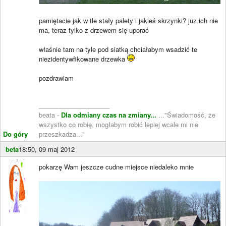
pamiętacie jak w tle stały palety i jakieś skrzynki? juz ich nie
ma, teraz tylko z drzewem się uporać
właśnie tam na tyle pod siatką chciałabym wsadzić te
niezidentywfikowane drzewka
pozdrawiam
____________________
beata -
Dla odmiany czas na zmiany...
..."Świadomość, że
wszystko co robię, mogłabym robić lepiej wcale mi nie
Do góry
przeszkadza..."
beta
18:50, 09 maj 2012
pokarzę Wam jeszcze cudne miejsce niedaleko mnie