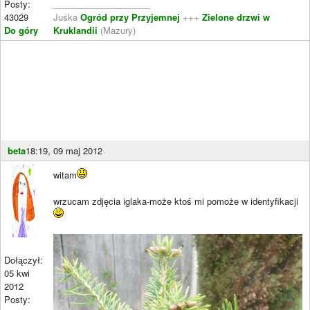
Posty:
____________________
43029
Juśka
Ogród przy Przyjemnej
+++
Zielone drzwi w
Do góry
Kruklandii
(Mazury)
beta
18:19, 09 maj 2012
witam
wrzucam zdjęcia iglaka-może ktoś mi pomoże w identyfikacji
Dołączył:
05 kwi
2012
Posty: