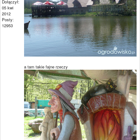
Dołączył:
05 kwi
2012
Posty:
12953
a tam takie fajne rzeczy