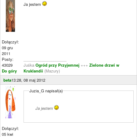
Ja jestem
Dołączył:
09 gru
2011
Posty:
____________________
43029
Juśka
Ogród przy Przyjemnej
+++
Zielone drzwi w
Do góry
Kruklandii
(Mazury)
beta
13:28, 08 maj 2012
Juzia_G napisał(a)
Ja jestem
Dołączył:
05 kwi