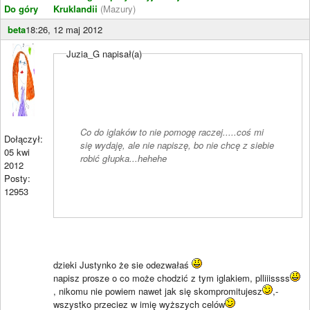
Do góry
Kruklandii
(Mazury)
beta
18:26, 12 maj 2012
Juzia_G napisał(a)
Co do iglaków to nie pomogę raczej.....coś mi
Dołączył:
się wydaję, ale nie napiszę, bo nie chcę z siebie
05 kwi
robić głupka...hehehe
2012
Posty:
12953
dzieki Justynko że sie odezwałaś
napisz prosze o co może chodzić z tym iglakiem, plliiissss
, nikomu nie powiem nawet jak się skompromitujesz
,-
wszystko przeciez w imię wyższych celów