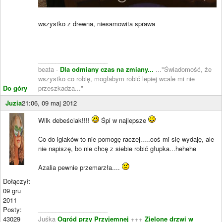
wszystko z drewna, niesamowita sprawa
____________________
beata -
Dla odmiany czas na zmiany...
..."Świadomość, że
wszystko co robię, mogłabym robić lepiej wcale mi nie
Do góry
przeszkadza..."
Juzia
21:06, 09 maj 2012
Wilk debeściak!!!!
Śpi w najlepsze
Co do iglaków to nie pomogę raczej.....coś mi się wydaję, ale
nie napiszę, bo nie chcę z siebie robić głupka...hehehe
Azalia pewnie przemarzła....
Dołączył:
09 gru
2011
Posty:
____________________
43029
Juśka
Ogród przy Przyjemnej
+++
Zielone drzwi w