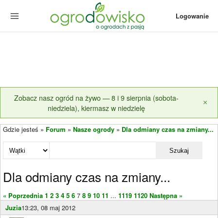
Logowanie
Zobacz nasz ogród na żywo — 8 i 9 sierpnia (sobota-
×
niedziela), kiermasz w niedzielę
Gdzie jesteś »
Forum
»
Nasze ogrody
»
Dla odmiany czas na zmiany...
Szukaj
Dla odmiany czas na zmiany...
« Poprzednia
1
2
3
4
5
6
7
8
9
10
11
...
1119
1120
Następna »
Juzia
13:23, 08 maj 2012