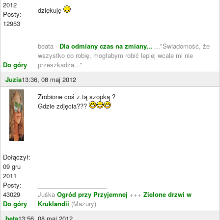
2012
dziękuję
Posty:
12953
____________________
beata -
Dla odmiany czas na zmiany...
..."Świadomość, że
wszystko co robię, mogłabym robić lepiej wcale mi nie
Do góry
przeszkadza..."
Juzia
13:36, 08 maj 2012
Zrobione coś z tą szopką ?
Gdzie zdjęcia???
Dołączył:
09 gru
2011
Posty:
____________________
43029
Juśka
Ogród przy Przyjemnej
+++
Zielone drzwi w
Do góry
Kruklandii
(Mazury)
beta
13:56, 08 maj 2012