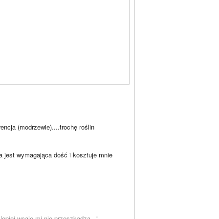
encja (modrzewie)....trochę roślin
ca jest wymagająca dość i kosztuje mnie
epiej wcale mi nie przeszkadza..."