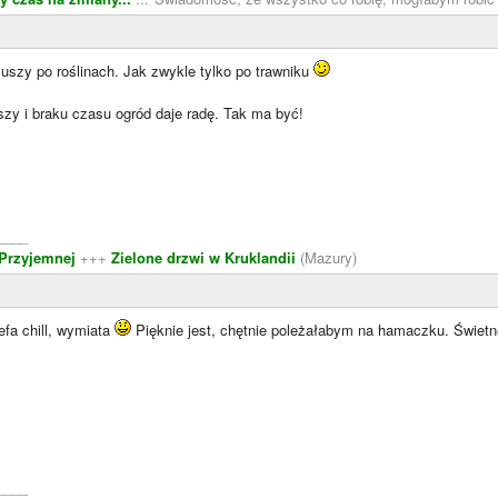
suszy po roślinach. Jak zwykle tylko po trawniku
szy i braku czasu ogród daje radę. Tak ma być!
____
 Przyjemnej
+++
Zielone drzwi w Kruklandii
(Mazury)
efa chill, wymiata
Pięknie jest, chętnie poleżałabym na hamaczku. Świet
____