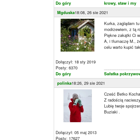
Do góry
krowy, staw i my
Mgduska
18:08, 26 sie 2021
Kurka, zaglądam tu
modrzewiem, z tą r
Piękne zakątki Ci 
A, i tłumaczę M., że
celu warto kupić ta
Dołączył: 18 sty 2019
Posty: 6370
________________
Do góry
Sałatka pokrzywo
polinka
18:26, 29 sie 2021
Cześć Betko Koch
Z radością nacies
Lubię twoje spojrze
Buziaki .
Dołączył: 05 maj 2013
Posty: 17627
________________