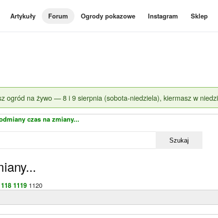
Artykuły
Forum
Ogrody pokazowe
Instagram
Sklep
z ogród na żywo — 8 i 9 sierpnia (sobota-niedziela), kiermasz w niedzi
 odmiany czas na zmiany...
Szukaj
iany...
1118
1119
1120