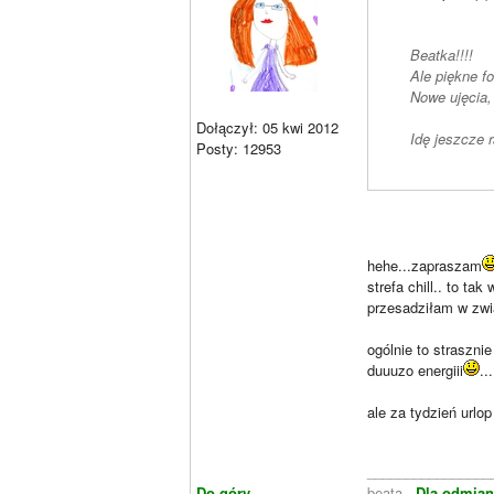
Beatka!!!!
Ale piękne f
Nowe ujęcia,
Dołączył: 05 kwi 2012
Idę jeszcze r
Posty: 12953
hehe...zapraszam
strefa chill.. to ta
przesadziłam w zwi
ogólnie to straszni
duuuzo energiii
...
ale za tydzień urlop 
________________
Do góry
beata -
Dla odmian