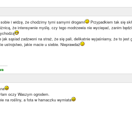
 sobie i widzę, że chodzimy tymi samymi drogami
Przypadkiem tak się skła
óżnicą, że intensywnie myślę, czy tego modrzewia nie wyciepać, zanim będz
wychodzą
 jak sąsiad zadzwoni na straż, że się pali, delikatnie wyjaśniamy, że to jest 
kie ustrojstwo, jakie macie u siebie. Nieprawdaż
____
wa
ana
zyłam oczy Waszym ogrodem.
nie na rośliny, a fota w hamaczku wymiata
____