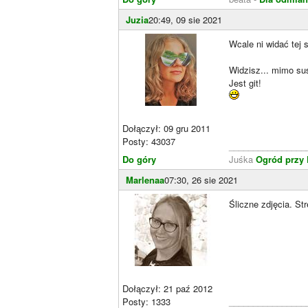
Juzia
20:49, 09 sie 2021
Wcale ni widać tej 
Widzisz... mimo su
Jest git!
Dołączył: 09 gru 2011
Posty: 43037
________________
Do góry
Juśka
Ogród przy
Marlenaa
07:30, 26 sie 2021
Śliczne zdjęcia. Str
Dołączył: 21 paź 2012
Posty: 1333
________________