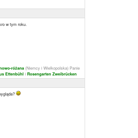
ro w tym roku.
inowo-różana
(Niemcy i Wielkopolska) Panie
us Ettenbühl
i
Rosengarten Zweibrücken
 wygląda?