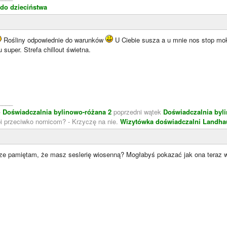
do dzieciństwa
Rośliny odpowiednie do warunków
U Ciebie susza a u mnie nos stop mok
super. Strefa chillout świetna.
____
-
Doświadczalnia bylinowo-różana 2
poprzedni wątek
Doświadczalnia byl
bi przeciwko nornicom? - Krzyczę na nie.
Wizytówka doświadczalni
Landha
ze pamiętam, że masz seslerię wiosenną? Mogłabyś pokazać jak ona teraz
____