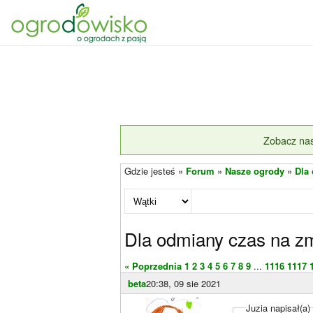
Zobacz nas
Gdzie jesteś »
Forum
»
Nasze ogrody
»
Dla
Dla odmiany czas na zm
« Poprzednia
1
2
3
4
5
6
7
8
9
...
1116
1117
beta
20:38, 09 sie 2021
Juzia napisał(a)