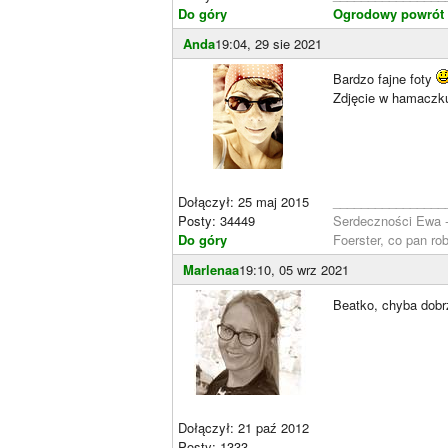
Do góry
Ogrodowy powrót 
Anda
19:04, 29 sie 2021
Bardzo fajne foty
Zdjęcie w hamaczku 
Dołączył: 25 maj 2015
________________
Posty: 34449
Serdeczności Ewa 
Do góry
Foerster, co pan ro
Marlenaa
19:10, 05 wrz 2021
Beatko, chyba dobr
Dołączył: 21 paź 2012
Posty: 1333
________________