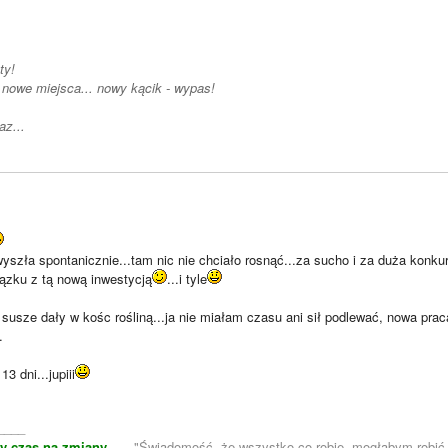
oty!
 nowe miejsca... nowy kącik - wypas!
az...
k wyszła spontanicznie...tam nic nie chciało rosnąć...za sucho i za duża konkur
ązku z tą nową inwestycją
...i tyle
e susze dały w kośc rośliną...ja nie miałam czasu ani sił podlewać, nowa pra
.
13 dni...jupiii
____
y czas na zmiany...
..."Świadomość, że wszystko co robię, mogłabym robić l