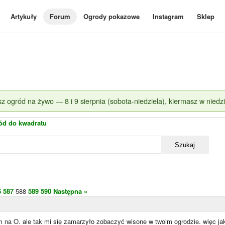
Artykuły
Forum
Ogrody pokazowe
Instagram
Sklep
z ogród na żywo — 8 i 9 sierpnia (sobota-niedziela), kiermasz w niedzi
ód do kwadratu
Szukaj
6
587
588
589
590
Następna »
 na O. ale tak mi się zamarzyło zobaczyć wisone w twoim ogrodzie. więc jak j