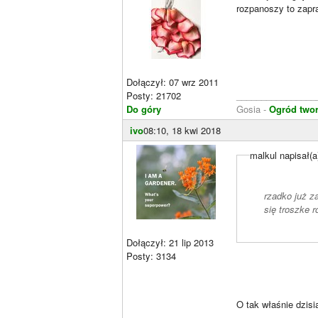
rozpanoszy to zap
Dołączył: 07 wrz 2011
Posty: 21702
________________
Do góry
Gosia -
Ogród two
ivo
08:10, 18 kwi 2018
malkul napisał(a
rzadko już z
się troszke 
Dołączył: 21 lip 2013
Posty: 3134
O tak właśnie dzisi