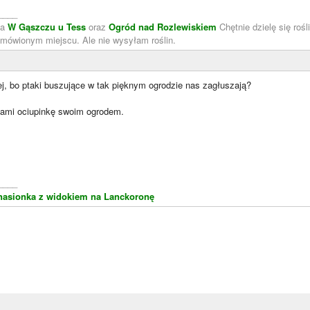
____
sa
W Gąszczu u Tess
oraz
Ogród nad Rozlewiskiem
Chętnie dzielę się rośl
umówionym miejscu. Ale nie wysyłam roślin.
j, bo ptaki buszujące w tak pięknym ogrodzie nas zagłuszają?
 nami ociupinkę swoim ogrodem.
____
nasionka z widokiem na Lanckoronę