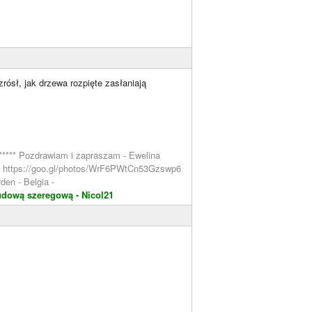
ósł, jak drzewa rozpięte zasłaniają
****** Pozdrawiam i zapraszam - Ewelina
ern https://goo.gl/photos/WrF6PWtCn53Gzswp6
den - Belgia -
udową szeregową - Nicol21