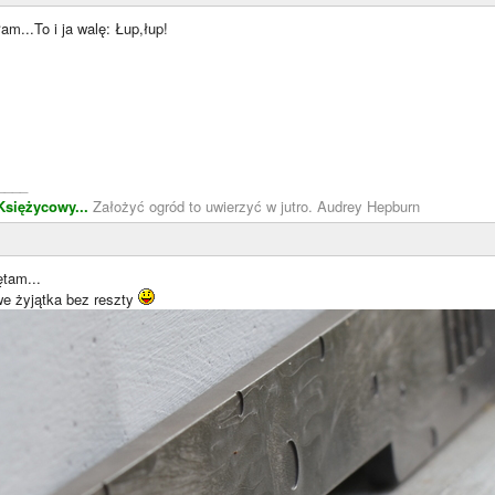
am...To i ja walę: Łup,łup!
____
Księżycowy...
Założyć ogród to uwierzyć w jutro. Audrey Hepburn
ętam...
e żyjątka bez reszty