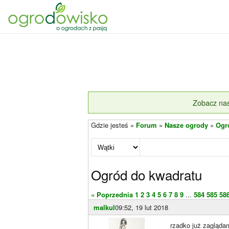
Zobacz nas
Gdzie jesteś »
Forum
»
Nasze ogrody
»
Ogr
Ogród do kwadratu
« Poprzednia
1
2
3
4
5
6
7
8
9
...
584
585
58
malkul
09:52, 19 lut 2018
rzadko już zaglądam