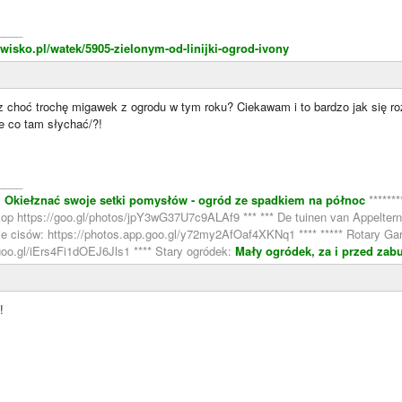
____
wisko.pl/watek/5905-zielonym-od-linijki-ogrod-ivony
choć trochę migawek z ogrodu w tym roku? Ciekawam i to bardzo jak się rozr
e co tam słychać/?!
____
:
Okiełznać swoje setki pomysłów - ogród ze spadkiem na północ
******
oskop https://goo.gl/photos/jpY3wG37U7c9ALAf9 *** *** De tuinen van Appelt
nie cisów: https://photos.app.goo.gl/y72my2AfOaf4XKNq1 **** ***** Rotary Gar
goo.gl/iErs4Fi1dOEJ6Jls1 **** Stary ogródek:
Mały ogródek, za i przed zab
!