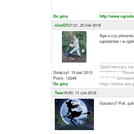
________________
Do góry
http://www.ogrodo
nicol21
07:21, 20 kwi 2018
Aga a czy pokazesz 
sąsiedztwo i w ogól
________________
Ogród tworzący się
Dołączył: 15 paź 2013
************ ***Bo
Posty: 12248
*** *** *** formowa
Do góry
https://photos.app.
Tess
19:50, 11 cze 2018
Gusiarzu? Puk, puk