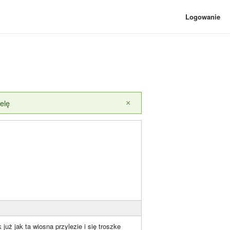
Logowanie
elę
×
uż jak ta wiosna przylezie i się troszke