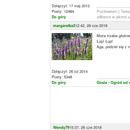
Dołączył: 17 maj 2012
________________
Posty: 12484
Pozdrawiam:) Tere
Do góry
odbierze w jakimś 
margaretka3
12:42, 26 cze 2018
Może trzeba głośnie
Łup! Łup!
Aga, podziel się z
Dołączył: 26 lut 2014
Posty: 5348
________________
Do góry
Gosia - Ogród od 
Wendy79
15:37, 26 cze 2018