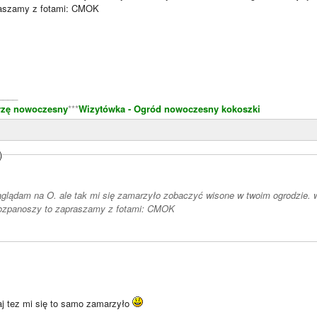
raszamy z fotami: CMOK
____
rzę nowoczesny
***
Wizytówka - Ogród nowoczesny kokoszki
)
aglądam na O. ale tak mi się zamarzyło zobaczyć wisone w twoim ogrodzie. wię
rozpanoszy to zapraszamy z fotami: CMOK
aj tez mi się to samo zamarzyło