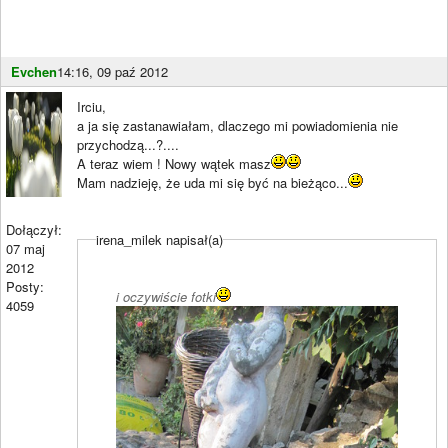
Evchen
14:16, 09 paź 2012
Irciu,
a ja się zastanawiałam, dlaczego mi powiadomienia nie
przychodzą...?....
A teraz wiem ! Nowy wątek masz
Mam nadzieję, że uda mi się być na bieżąco...
Dołączył:
irena_milek napisał(a)
07 maj
2012
Posty:
i oczywiście fotki
4059