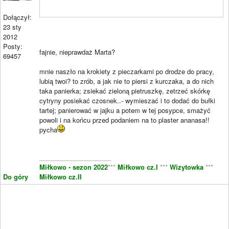
Dołączył:
23 sty
2012
Posty:
fajnie, nieprawdaż Marta?
69457
mnie naszło na krokiety z pieczarkami po drodze do pracy,
lubią twoi? to zrób, a jak nie to piersi z kurczaka, a do nich
taka panierka; zsiekać zieloną pietruszkę, zetrzeć skórkę
cytryny posiekać czosnek..- wymieszać i to dodać do bułki
tartej; panierować w jajku a potem w tej posypce, smażyć
powoli i na końcu przed podaniem na to plaster ananasa!!
pycha
____________________
Miłkowo - sezon 2022
***
Miłkowo cz.I
***
Wizytowka
***
Do góry
Miłkowo cz.II