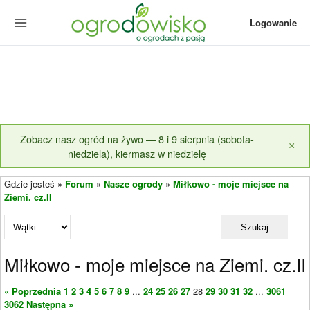
Logowanie
Zobacz nasz ogród na żywo — 8 i 9 sierpnia (sobota-
×
niedziela), kiermasz w niedzielę
Gdzie jesteś »
Forum
»
Nasze ogrody
»
Miłkowo - moje miejsce na
Ziemi. cz.II
Szukaj
Miłkowo - moje miejsce na Ziemi. cz.II
« Poprzednia
1
2
3
4
5
6
7
8
9
...
24
25
26
27
28
29
30
31
32
...
3061
3062
Następna »