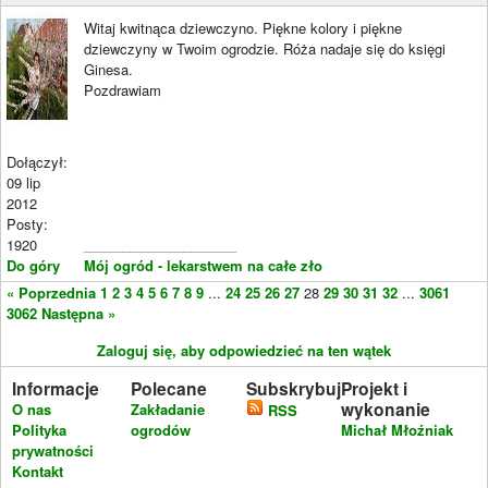
Witaj kwitnąca dziewczyno. Piękne kolory i piękne
dziewczyny w Twoim ogrodzie. Róża nadaje się do księgi
Ginesa.
Pozdrawiam
Dołączył:
09 lip
2012
Posty:
1920
____________________
Do góry
Mój ogród - lekarstwem na całe zło
« Poprzednia
1
2
3
4
5
6
7
8
9
...
24
25
26
27
28
29
30
31
32
...
3061
3062
Następna »
Zaloguj się, aby odpowiedzieć na ten wątek
Informacje
Polecane
Subskrybuj
Projekt i
wykonanie
O nas
Zakładanie
RSS
Polityka
ogrodów
Michał Młoźniak
prywatności
Kontakt