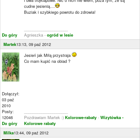
i dwa trójklapowe. Nic o nich nie wiem, poza tym, że są
cudne jesienią....
Buziak i szybkiego powrotu do zdrowia!
____________________
Do góry
Agnieszka -
ogród w lesie
Martek
13:13, 09 paź 2012
Jesień jak Miłą przystraja
Co mam kupić na obiad ?
Dołączył:
03 paź
2010
Posty:
____________________
12046
Pozdrawiam Martek :)
Kolorowe-rabaty
-
Wizytówka -
Do góry
Kolorowe rabaty
Milka
13:44, 09 paź 2012