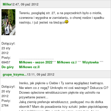
Milka
12:47, 09 paź 2012
Tereniu, pooglądaj str. 27, a na poprzednich było o miotle,
czerwona i wygodna w zamiataniu, o chorej nodze i spadku
nastroju, i już jesteś na bieżąco
Dołączył:
23 sty
2012
Posty:
____________________
69457
Miłkowo - sezon 2022
***
Miłkowo cz.I
***
Wizytowka
***
Do góry
Miłkowo cz.II
grupa_trzyma...
13:11, 09 paź 2012
Irenko, jak pięknie u Ciebie i Ty sama wyglądasz kwitnąco.
Dołączył:
Nie wiem co z nogą? Umknęło mi coś ważnego? Dokucza Ci?
20 sty
Drzewo oplecione winobluszczem pięknie się ustroiło na
2012
przywitanie jesieni...
Posty:
Jaką ziemię preferuje winobluszcz, podsypać mu do dołka
2764
obornik? Mam do posadzenia trzy sztuki: jeden pięcioklapowy