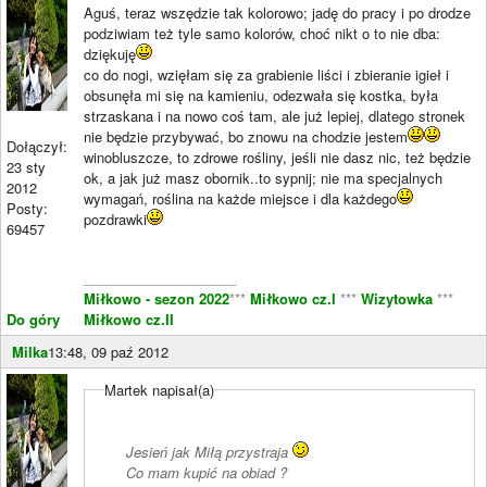
Aguś, teraz wszędzie tak kolorowo; jadę do pracy i po drodze
podziwiam też tyle samo kolorów, choć nikt o to nie dba:
dziękuję
co do nogi, wzięłam się za grabienie liści i zbieranie igieł i
obsunęła mi się na kamieniu, odezwała się kostka, była
strzaskana i na nowo coś tam, ale już lepiej, dlatego stronek
nie będzie przybywać, bo znowu na chodzie jestem
Dołączył:
winobluszcze, to zdrowe rośliny, jeśli nie dasz nic, też będzie
23 sty
ok, a jak już masz obornik..to sypnij; nie ma specjalnych
2012
wymagań, roślina na każde miejsce i dla każdego
Posty:
pozdrawki
69457
____________________
Miłkowo - sezon 2022
***
Miłkowo cz.I
***
Wizytowka
***
Do góry
Miłkowo cz.II
Milka
13:48, 09 paź 2012
Martek napisał(a)
Jesień jak Miłą przystraja
Co mam kupić na obiad ?