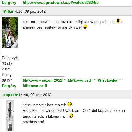
Do góry
http://www.ogrodowisko.pl/watek/3282-bb
Milka
14:26, 09 paź 2012
ojej, no to pewnie inni też nie trafią! ale w podpisie jest
a
amorek bez majtek, to się ukrywał!
Dołączył:
23 sty
2012
Posty:
____________________
69457
Miłkowo - sezon 2022
***
Miłkowo cz.I
***
Wizytowka
***
Do góry
Miłkowo cz.II
popcorn
14:49, 09 paź 2012
hehe, amorek bez majtek
Ale jakie i ile winogron! Uwielbiam! Co 2 dni kupuję sobie na
targu i zjadam kilogramami
pozdrawiam!