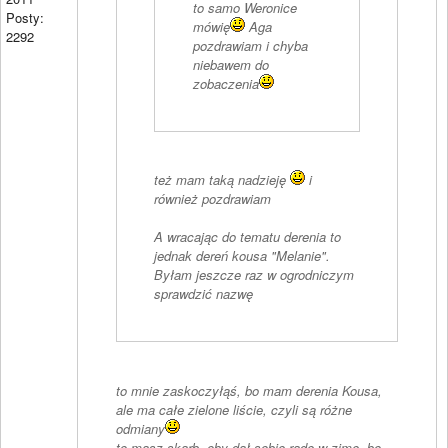
to samo Weronice
Posty:
mówię
Aga
2292
pozdrawiam i chyba
niebawem do
zobaczenia
też mam taką nadzieję
i
również pozdrawiam
A wracając do tematu derenia to
jednak dereń kousa "Melanie".
Byłam jeszcze raz w ogrodniczym
sprawdzić nazwę
to mnie zaskoczyłąś, bo mam derenia Kousa,
ale ma całe zielone liście, czyli są różne
odmiany
to masz skarb, oby dał sobie radę w zimę, bo