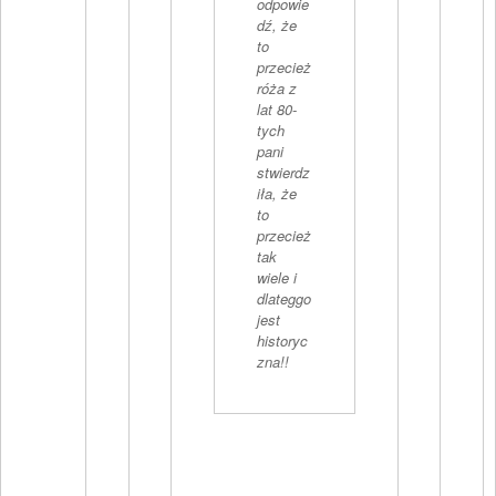
odpowie
dź, że
to
przecież
róża z
lat 80-
tych
pani
stwierdz
iła, że
to
przecież
tak
wiele i
dlateggo
jest
historyc
zna!!