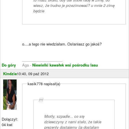
wiesz, że trudno je przezimować? u mnie 2 zimę
będzie
o....a tego nie wiedziałam. Osłaniasz go jakoś?
____________________
Do góry
Aga -
Niewielki kawałek wsi pośrodku lasu
Kindzia
10:40, 09 paź 2012
kasik778 napisał(a)

Miotły, szpadle... co się
Dołączył:
dziewczyny z nami stało, że takie
04 kwi
prezenty dostajemy (ja dostałam