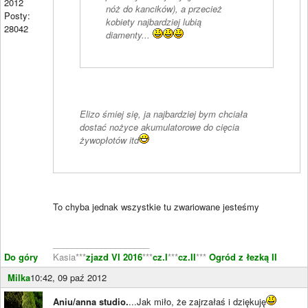
2012
nóż do kancików), a przecież
Posty:
kobiety najbardziej lubią
28042
diamenty...
Elizo śmiej się, ja najbardziej bym chciała
dostać nożyce akumulatorowe do cięcia
żywopłotów itd
To chyba jednak wszystkie tu zwariowane jesteśmy
____________________
Do góry
Kasia***
zjazd VI 2016
***
cz.I
***
cz.II
***
Ogród z łezką II
Milka
10:42, 09 paź 2012
Aniu/anna studio.
...Jak miło, że zajrzałaś i dziękuję