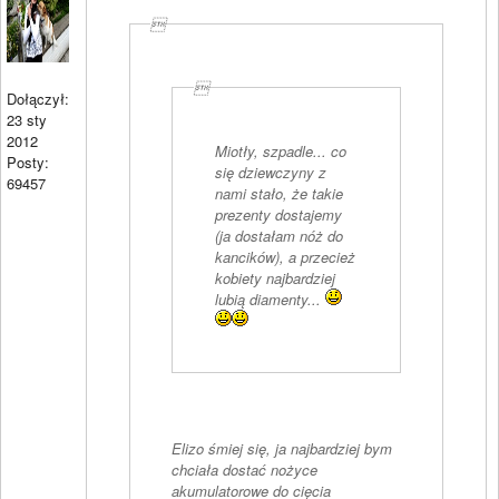


Dołączył:
23 sty
2012
Miotły, szpadle... co
Posty:
się dziewczyny z
69457
nami stało, że takie
prezenty dostajemy
(ja dostałam nóż do
kancików), a przecież
kobiety najbardziej
lubią diamenty...
Elizo śmiej się, ja najbardziej bym
chciała dostać nożyce
akumulatorowe do cięcia