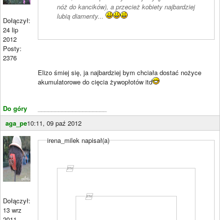
nóż do kancików), a przecież kobiety najbardziej
lubią diamenty...
Dołączył:
24 lip
2012
Posty:
2376
Elizo śmiej się, ja najbardziej bym chciała dostać nożyce
akumulatorowe do cięcia żywopłotów itd
Do góry
____________________
aga_pe
10:11, 09 paź 2012
irena_milek napisał(a)


Dołączył:
13 wrz
2011