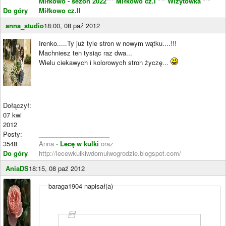
Miłkowo - sezon 2022
***
Miłkowo cz.I
***
Wizytowka
***
Do góry
Miłkowo cz.II
anna_studio
18:00, 08 paź 2012
Irenko.....Ty już tyle stron w nowym wątku....!!!
Machniesz ten tysiąc raz dwa...
Wielu ciekawych i kolorowych stron życzę...
Dołączył:
07 kwi
2012
Posty:
____________________
3548
Anna -
Lecę w kulki
oraz
Do góry
http://lecewkulkiwdomuiwogrodzie.blogspot.com/
AniaDS
18:15, 08 paź 2012
baraga1904 napisał(a)
