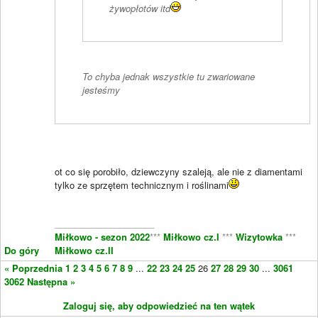
żywopłotów itd
To chyba jednak wszystkie tu zwariowane
jesteśmy
ot co się porobiło, dziewczyny szaleją, ale nie z diamentami
tylko ze sprzętem technicznym i roślinami
____________________
Miłkowo - sezon 2022
***
Miłkowo cz.I
***
Wizytowka
***
Do góry
Miłkowo cz.II
« Poprzednia
1
2
3
4
5
6
7
8
9
...
22
23
24
25
26
27
28
29
30
...
3061
3062
Następna »
Zaloguj się, aby odpowiedzieć na ten wątek