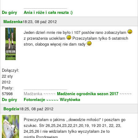
____________________
Do góry
Ania i róże i cała reszta :)
Madzenka
18:23, 08 paź 2012
Jeden dzień mnie nie było i 107 postów rano zobaczyłam
z przerażenia uciekłam
Przeczytałam tylko 5 ostatnich
stron, olaboga więcej nie dam rady
Dołączył:
22 sty
2012
Posty:
____________________
57998
Madżenka ~~~~~
Madżenie ogrodnika sezon 2017
~~~~~
Do góry
Fotorelacje
~~~~~ Wizytówka
Bogdzia
18:25, 08 paź 2012
Przeczytałam o jakims ,,dowodzie miłości" i poszłam go
szukac. Str 26,25,24,23,22,21,20,19, 19 20 21, 22, 23,
24,25,26 i nie widziałam tylko wyczytałam że to
miotła.Pozdrawiam.