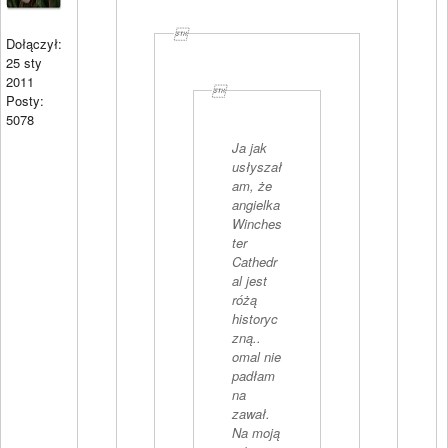

Dołączył:
25 sty
2011

Posty:
5078
Ja jak
usłyszał
am, że
angielka
Winches
ter
Cathedr
al jest
różą
historyc
zną..
omal nie
padłam
na
zawał.
Na moją