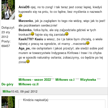
AniaDS
ojej, no to zong! i tak teraz jest coraz lepiej, kiedyś
kupowało się na pniu, to co łądne, bez myślenia o nazwach
Marzenko
, jak ja zaglądam to tego nie widzę, więc jak to jest!
ale pozdrawiam serdecznie!
Dołączył:
Bożenko,
fotka była, ale się za[podziała gdzieś w tych
23 sty
tronkach
fajnie sią nią zamiata
2012
Kasik778? Kasiu
a wiesz, że i ja takie bym chciałą, o wiele
Posty:
łątwiej z pracą na ogrodzie, ot mamy ..marzenia
69457
Aga_pe,
nie osłąniałam i jakoś przeżył, ale siedzi sobie pod
murem w towarzystwie Indygowca Kiriłowa i traw i to chyba
go w sposób naturalny osłania; zobaczymy, co będzie po tej
zimie
____________________
Miłkowo - sezon 2022
***
Miłkowo cz.I
***
Wizytowka
***
Do góry
Miłkowo cz.II
Milka
10:43, 09 paź 2012
Kindzia napisał(a)