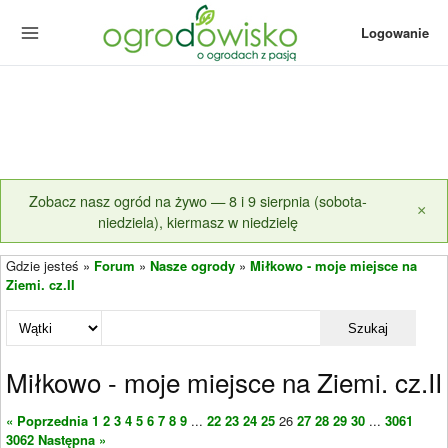
Logowanie
Zobacz nasz ogród na żywo — 8 i 9 sierpnia (sobota-
×
niedziela), kiermasz w niedzielę
Gdzie jesteś »
Forum
»
Nasze ogrody
»
Miłkowo - moje miejsce na
Ziemi. cz.II
Szukaj
Miłkowo - moje miejsce na Ziemi. cz.II
« Poprzednia
1
2
3
4
5
6
7
8
9
...
22
23
24
25
26
27
28
29
30
...
3061
3062
Następna »