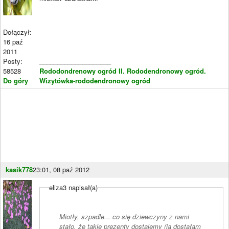
Dołączył:
16 paź
2011
Posty:
____________________
58528
Rododondrenowy ogród II.
Rododendronowy ogród.
Do góry
Wizytówka-rododendronowy ogród
kasik778
23:01, 08 paź 2012
eliza3 napisał(a)
Miotły, szpadle... co się dziewczyny z nami
stało, że takie prezenty dostajemy (ja dostałam