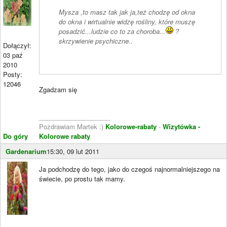
Mysza ,to masz tak jak ja,też chodzę od okna
do okna i wirtualnie widzę rośliny, które muszę
posadzić...ludzie co to za choroba...
?
skrzywienie psychiczne..
Dołączył:
03 paź
2010
Posty:
12046
Zgadzam się
____________________
Pozdrawiam Martek :)
Kolorowe-rabaty
-
Wizytówka -
Do góry
Kolorowe rabaty
Gardenarium
15:30, 09 lut 2011
Ja podchodzę do tego, jako do czegoś najnormalniejszego na
świecie, po prostu tak mamy.