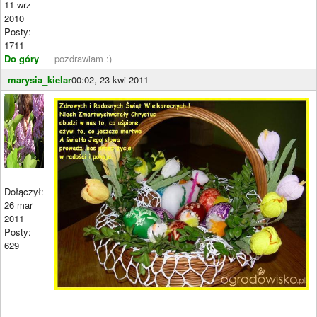
11 wrz
2010
Posty:
1711
____________________
Do góry
pozdrawiam :)
marysia_kielar
00:02, 23 kwi 2011
Dołączył:
26 mar
2011
Posty:
629