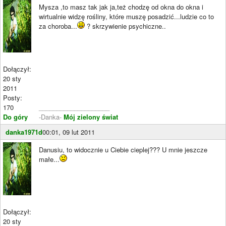
Mysza ,to masz tak jak ja,też chodzę od okna do okna i
wirtualnie widzę rośliny, które muszę posadzić...ludzie co to
za choroba...
? skrzywienie psychiczne..
Dołączył:
20 sty
2011
Posty:
170
____________________
Do góry
-Danka-
Mój zielony świat
danka1971d
00:01, 09 lut 2011
Danusiu, to widocznie u Ciebie cieplej??? U mnie jeszcze
małe...
Dołączył:
20 sty