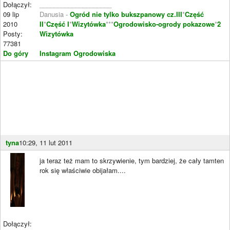
Dołączył:
____________________
09 lip
Danusia -
Ogród nie tylko bukszpanowy cz.III
*
Część
2010
II
*
Część I
*
Wizytówka
***
Ogrodowisko-ogrody pokazowe
*
2
Posty:
Wizytówka
77381
Do góry
Instagram Ogrodowiska
tyna
10:29, 11 lut 2011
ja teraz też mam to skrzywienie, tym bardziej, że cały tamten
rok się właściwie obijałam....
Dołączył: