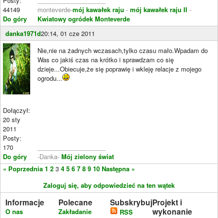
Posty:
____________________
44149
monteverde-
mój kawałek raju
-
mój kawałek raju II
-
Do góry
Kwiatowy ogródek Monteverde
danka1971d
20:14, 01 cze 2011
Nie,nie na żadnych wczasach,tylko czasu mało.Wpadam do
Was co jakiś czas na krótko i sprawdzam co się
dzieje...Obiecuje,że się poprawię i wkleję relacje z mojego
ogrodu...
Dołączył:
20 sty
2011
Posty:
170
____________________
Do góry
-Danka-
Mój zielony świat
« Poprzednia
1
2
3
4
5
6
7
8
9
10
Następna »
Zaloguj się, aby odpowiedzieć na ten wątek
Informacje
Polecane
Subskrybuj
Projekt i
wykonanie
O nas
Zakładanie
RSS