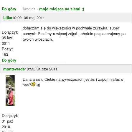
____________________
Do góry
Iwonicz -
moje miejsce na ziemi ;)
Lilka
10:09, 06 maj 2011
dołączam się do większości w pochwale żurawka, super
Dołączył:
pomysł. Prosimy o więcej zdjęć , chętnie pospacerujemy po
05 kwi
twoich włościach.
2011
Posty:
183
Do góry
____________________
monteverde
10:53, 01 cze 2011
Dana a co u Ciebie na wywczasach jesteś i zapomniałaś o
nas?
))))
Dołączył:
31 paź
2010