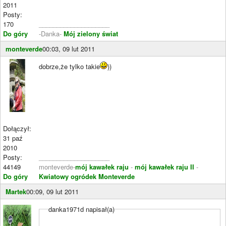
2011
Posty:
170
____________________
Do góry
-Danka-
Mój zielony świat
monteverde
00:03, 09 lut 2011
dobrze,że tylko takie
))
Dołączył:
31 paź
2010
Posty:
____________________
44149
monteverde-
mój kawałek raju
-
mój kawałek raju II
-
Do góry
Kwiatowy ogródek Monteverde
Martek
00:09, 09 lut 2011
danka1971d napisał(a)