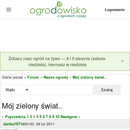
Logowanie
Zobacz nasz ogród na żywo — 8 i 9 sierpnia (sobota-
×
niedziela), kiermasz w niedzielę
Gdzie jesteś »
Forum
»
Nasze ogrody
»
Mój zielony świat..
Szukaj
Mój zielony świat..
« Poprzednia
1
2
3
4
5
6
7
8
9
10
Następna »
danka1971d
00:00, 09 lut 2011