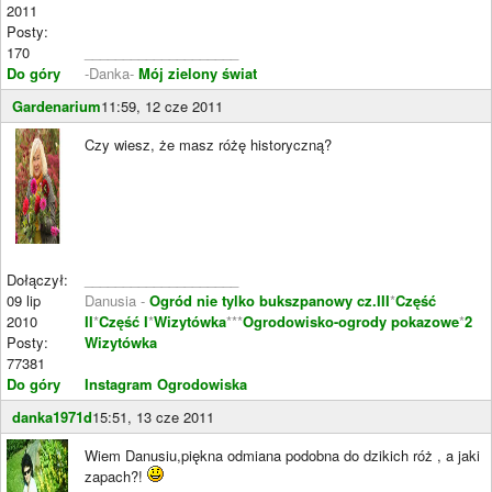
2011
Posty:
170
____________________
Do góry
-Danka-
Mój zielony świat
Gardenarium
11:59, 12 cze 2011
Czy wiesz, że masz różę historyczną?
Dołączył:
____________________
09 lip
Danusia -
Ogród nie tylko bukszpanowy cz.III
*
Część
2010
II
*
Część I
*
Wizytówka
***
Ogrodowisko-ogrody pokazowe
*
2
Posty:
Wizytówka
77381
Do góry
Instagram Ogrodowiska
danka1971d
15:51, 13 cze 2011
Wiem Danusiu,piękna odmiana podobna do dzikich róż , a jaki
zapach?!