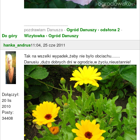
____________________
pozdrawiam Danusza -
Ogród Danuszy - odsłona 2
-
Do góry
Wizytowka - Ogród Danuszy
hanka_andrus
11:04, 25 cze 2011
Tak na wszelki wypadek,żeby nie było obciachu.......
Danusiu ,dużo dobrych dni w ogrodzie,w życiu,nieustannie!
Dołączył:
20 lis
2010
Posty:
34408