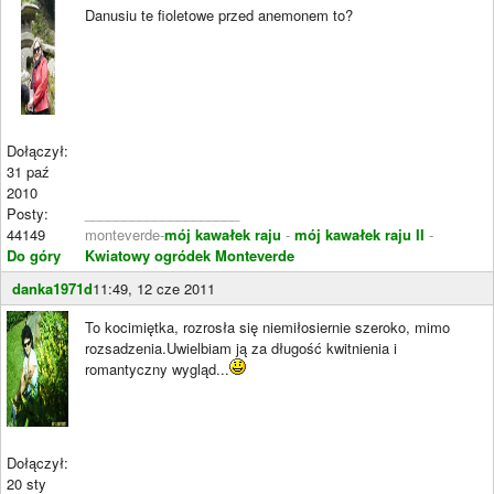
Danusiu te fioletowe przed anemonem to?
Dołączył:
31 paź
2010
Posty:
____________________
44149
monteverde-
mój kawałek raju
-
mój kawałek raju II
-
Do góry
Kwiatowy ogródek Monteverde
danka1971d
11:49, 12 cze 2011
To kocimiętka, rozrosła się niemiłosiernie szeroko, mimo
rozsadzenia.Uwielbiam ją za długość kwitnienia i
romantyczny wygląd...
Dołączył:
20 sty