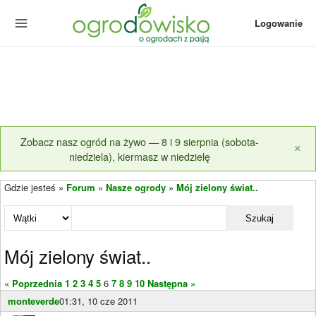
Logowanie
Zobacz nasz ogród na żywo — 8 i 9 sierpnia (sobota-
×
niedziela), kiermasz w niedzielę
Gdzie jesteś »
Forum
»
Nasze ogrody
»
Mój zielony świat..
Szukaj
Mój zielony świat..
« Poprzednia
1
2
3
4
5
6
7
8
9
10
Następna »
monteverde
01:31, 10 cze 2011