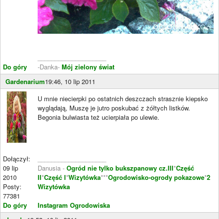
____________________
Do góry
-Danka-
Mój zielony świat
Gardenarium
19:46, 10 lip 2011
U mnie niecierpki po ostatnich deszczach strasznie kiepsko
wyglądają, Muszę je jutro poskubać z żółtych listków.
Begonia bulwiasta też ucierpiała po ulewie.
Dołączył:
____________________
09 lip
Danusia -
Ogród nie tylko bukszpanowy cz.III
*
Część
2010
II
*
Część I
*
Wizytówka
***
Ogrodowisko-ogrody pokazowe
*
2
Posty:
Wizytówka
77381
Do góry
Instagram Ogrodowiska