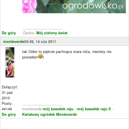
____________________
Do góry
-Danka-
Mój zielony świat
monteverde
00:49, 14 cze 2011
tak Odier to pięknie pachnąca stara róża, niestety nie
posiadam
)
Dołączył:
31 paź
2010
Posty:
____________________
44149
monteverde-
mój kawałek raju
-
mój kawałek raju II
-
Do góry
Kwiatowy ogródek Monteverde