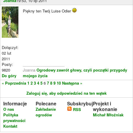
Joanka
19:53, 10 lip 2011
Piękny ten Twój Luise Odier
Dołączył:
02 lut
2011
Posty:
____________________
9820
Joanna
Ogrodowy zawrót głowy, czyli początki przygody
Do góry
mojego życia
« Poprzednia
1
2
3
4
5
6
7
8
9
10
Następna »
Zaloguj się, aby odpowiedzieć na ten wątek
Informacje
Polecane
Subskrybuj
Projekt i
wykonanie
O nas
Zakładanie
RSS
Polityka
ogrodów
Michał Młoźniak
prywatności
Kontakt