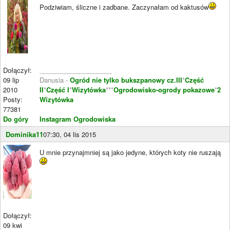
Podziwiam, śliczne i zadbane. Zaczynałam od kaktusów
Dołączył:
____________________
09 lip
Danusia -
Ogród nie tylko bukszpanowy cz.III
*
Część
2010
II
*
Część I
*
Wizytówka
***
Ogrodowisko-ogrody pokazowe
*
2
Posty:
Wizytówka
77381
Do góry
Instagram Ogrodowiska
Dominika11
07:30, 04 lis 2015
U mnie przynajmniej są jako jedyne, których koty nie ruszają
Dołączył:
09 kwi