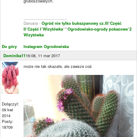
gruboszowatych.
____________________
Danusia -
Ogród nie tylko bukszpanowy cz.III
*
Część
II
*
Część I
*
Wizytówka
***
Ogrodowisko-ogrody pokazowe
*
2
Wizytówka
Do góry
Instagram Ogrodowiska
Dominika11
16:08, 11 mar 2017
może nie tak okazałe, ale zawsze coś
Dołączył:
09 kwi
2014
Posty:
18709