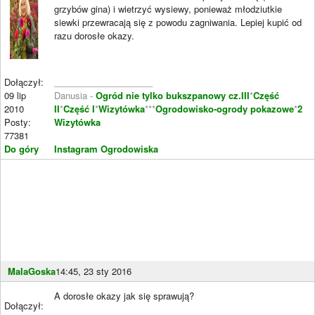
grzybów gina) i wietrzyć wysiewy, ponieważ młodziutkie
siewki przewracają się z powodu zagniwania. Lepiej kupić od
razu dorosłe okazy.
Dołączył:
____________________
09 lip
Danusia -
Ogród nie tylko bukszpanowy cz.III
*
Część
2010
II
*
Część I
*
Wizytówka
***
Ogrodowisko-ogrody pokazowe
*
2
Posty:
Wizytówka
77381
Do góry
Instagram Ogrodowiska
MalaGoska
14:45, 23 sty 2016
A dorosłe okazy jak się sprawują?
Dołączył: