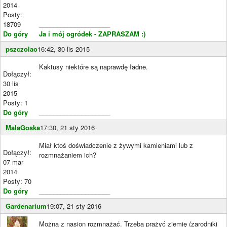
2014
Posty:
18709
____________________
Do góry
Ja i mój ogródek - ZAPRASZAM :)
pszczolao
16:42, 30 lis 2015
Kaktusy niektóre są naprawdę ładne.
Dołączył:
30 lis
2015
Posty: 1
Do góry
____________________
MalaGoska
17:30, 21 sty 2016
Miał ktoś doświadczenie z żywymi kamieniami lub z
Dołączył:
rozmnażaniem ich?
07 mar
2014
Posty: 70
Do góry
____________________
Gardenarium
19:07, 21 sty 2016
Można z nasion rozmnażać. Trzeba prażyć ziemię (zarodniki