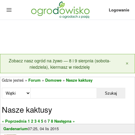
Logowanie
Zobacz nasz ogród na żywo — 8 i 9 sierpnia (sobota-
×
niedziela), kiermasz w niedzielę
Gdzie jesteś »
Forum
»
Domowe
»
Nasze kaktusy
Szukaj
Nasze kaktusy
« Poprzednia
1
2
3
4
5
6
7
8
Następna »
Gardenarium
07:25, 04 lis 2015