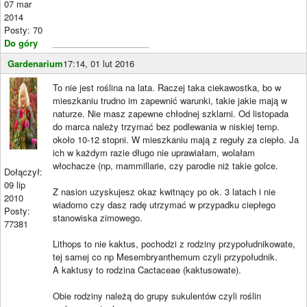
07 mar
2014
Posty: 70
Do góry
____________________
Gardenarium
17:14, 01 lut 2016
To nie jest roślina na lata. Raczej taka ciekawostka, bo w
mieszkaniu trudno im zapewnić warunki, takie jakie mają w
naturze. Nie masz zapewne chłodnej szklarni. Od listopada
do marca należy trzymać bez podlewania w niskiej temp.
około 10-12 stopni. W mieszkaniu mają z reguły za ciepło. Ja
ich w każdym razie długo nie uprawiałam, wolałam
włochacze (np, mammillarie, czy parodie niż takie golce.
Dołączył:
09 lip
Z nasion uzyskujesz okaz kwitnący po ok. 3 latach i nie
2010
wiadomo czy dasz radę utrzymać w przypadku ciepłego
Posty:
stanowiska zimowego.
77381
Lithops to nie kaktus, pochodzi z rodziny przypołudnikowate,
tej samej co np Mesembryanthemum czyli przypołudnik.
A kaktusy to rodzina Cactaceae (kaktusowate).
Obie rodziny należą do grupy sukulentów czyli roślin