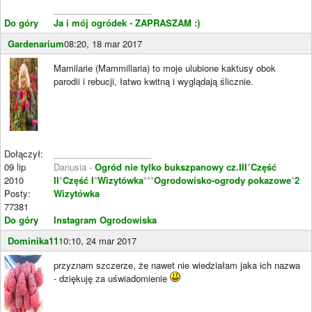
____________________
Do góry
Ja i mój ogródek - ZAPRASZAM :)
Gardenarium
08:20, 18 mar 2017
Mamilarie (Mammillaria) to moje ulubione kaktusy obok
parodii i rebucji, łatwo kwitną i wyglądają ślicznie.
Dołączył:
____________________
09 lip
Danusia -
Ogród nie tylko bukszpanowy cz.III
*
Część
2010
II
*
Część I
*
Wizytówka
***
Ogrodowisko-ogrody pokazowe
*
2
Posty:
Wizytówka
77381
Do góry
Instagram Ogrodowiska
Dominika11
10:10, 24 mar 2017
przyznam szczerze, że nawet nie wiedziałam jaka ich nazwa
- dziękuję za uświadomienie