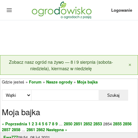
Logowanie
Zobacz nasz ogród na żywo — 8 i 9 sierpnia (sobota-
×
niedziela), kiermasz w niedzielę
Gdzie jesteś »
Forum
»
Nasze ogrody
»
Moja bajka
Szukaj
Moja bajka
« Poprzednia
1
2
3
4
5
6
7
8
9
...
2850
2851
2852
2853
2854
2855
2856
2857
2858
...
2861
2862
Następna »
Ewa777
09:54, 08 lut 2021