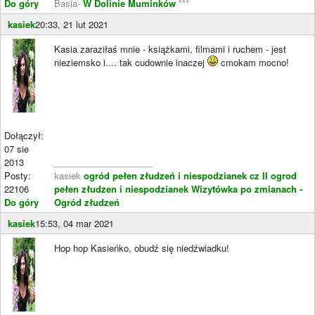
Do góry
Basia-
W Dolinie Muminków
***
kasiek
20:33, 21 lut 2021
Kasia zaraziłaś mnie - książkami, filmami i ruchem - jest
nieziemsko i.... tak cudownie inaczej
cmokam mocno!
Dołączył:
07 sie
2013
____________________
Posty:
kasiek
ogród pełen złudzeń i niespodzianek cz II
ogrod
22106
pełen złudzen i niespodzianek
Wizytówka po zmianach -
Do góry
Ogród złudzeń
kasiek
15:53, 04 mar 2021
Hop hop Kasieńko, obudź się niedźwiadku!