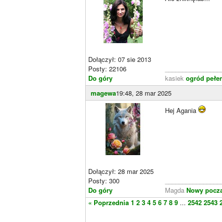
Dołączył: 07 sie 2013
Posty: 22106
________________
Do góry
kasiek
ogród pełen
magewa
19:48, 28 mar 2025
Hej Agania
Dołączył: 28 mar 2025
Posty: 300
________________
Do góry
Magda
Nowy począt
« Poprzednia
1
2
3
4
5
6
7
8
9
...
2542
2543