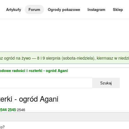
Artykuły
Forum
Ogrody pokazowe
Instagram
Sklep
z ogród na żywo — 8 i 9 sierpnia (sobota-niedziela), kiermasz w niedzi
dowe radości i rozterki - ogród Agani
Szukaj
erki - ogród Agani
2544
2545
2546
to?