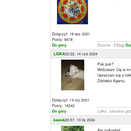
Dołączył: 18 wrz 2021
Posty: 8478
________________
Do góry
Bożena - Elbląg
Gr
LIDKA
22:22, 14 cze 2024
Puk puk?
Widzialam Cię w in
Upraszam się o fotk
Zdrówka Aganiu.
Dołączył: 14 sty 2021
Posty: 14242
________________
Do góry
Lidka , lubuskie gd
kasiek
20:57, 13 lis 2024
Ale zniknęłaś...