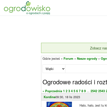
Zobacz nas
Gdzie jesteś »
Forum
»
Nasze ogrody
»
Ogro
Ogrodowe radości i rozt
« Poprzednia
1
2
3
4
5
6
7
8
9
...
2542
2543
Kordina
09:30, 18 lis 2023
Halo, halo, jest tu k