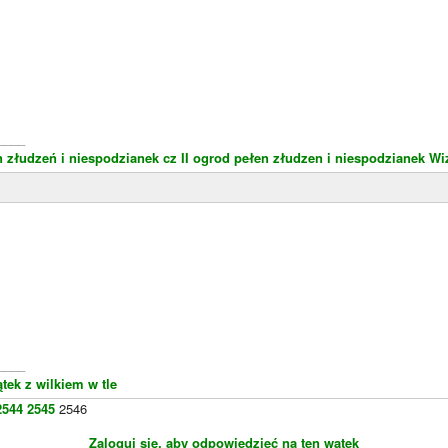
____
 złudzeń i niespodzianek cz II
ogrod pełen złudzen i niespodzianek
Wi
____
ek z wilkiem w tle
2544
2545
2546
Zaloguj się, aby odpowiedzieć na ten wątek