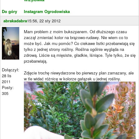
Do góry
Instagram Ogrodowiska
abrakadabra
15:56, 22 sty 2012
Mam problem z moim bukszpanem. Od dłuższego czasu
zaczął zmieniać kolor na brązowo-rudawy. Nie wiem co to
może być. Jak mu pomóc? Co ciekawe listki przebarwiają się
tylko z jednej strony rośliny. Roślina ogólnie wygląda na
zdrową. Liście są mięsiste, gładkie, lśniące. Tyle tylko, że się
przebarwiają.
Dołączył:
Zdjęcie trochę niewydarzone bo pierwszy plan zamazany, ale
28 lis
w tle widać różnicę w kolorze gałązek u jednej rośliny.
2011
Posty:
305