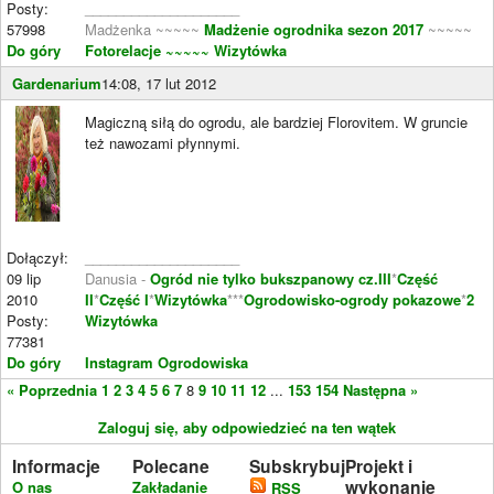
Posty:
____________________
57998
Madżenka ~~~~~
Madżenie ogrodnika sezon 2017
~~~~~
Do góry
Fotorelacje
~~~~~ Wizytówka
Gardenarium
14:08, 17 lut 2012
Magiczną siłą do ogrodu, ale bardziej Florovitem. W gruncie
też nawozami płynnymi.
Dołączył:
____________________
09 lip
Danusia -
Ogród nie tylko bukszpanowy cz.III
*
Część
2010
II
*
Część I
*
Wizytówka
***
Ogrodowisko-ogrody pokazowe
*
2
Posty:
Wizytówka
77381
Do góry
Instagram Ogrodowiska
« Poprzednia
1
2
3
4
5
6
7
8
9
10
11
12
...
153
154
Następna »
Zaloguj się, aby odpowiedzieć na ten wątek
Informacje
Polecane
Subskrybuj
Projekt i
wykonanie
O nas
Zakładanie
RSS