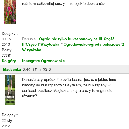
rośnie w całkowitej suszy - nie będzie dobrze rósł.
Dołączył:
____________________
09 lip
Danusia -
Ogród nie tylko bukszpanowy cz.III
*
Część
2010
II
*
Część I
*
Wizytówka
***
Ogrodowisko-ogrody pokazowe
*
2
Posty:
Wizytówka
77381
Do góry
Instagram Ogrodowiska
Madzenka
12:40, 17 lut 2012
Danusiu czy oprócz Florovitu lecasz jeszcze jakieś inne
nawozy do bukszpanów? Czytalam, że bukszpany w
donicach zasilasz Magiczną siłą, ale czy te w gruncie
również?
Dołączył:
22 sty
2012