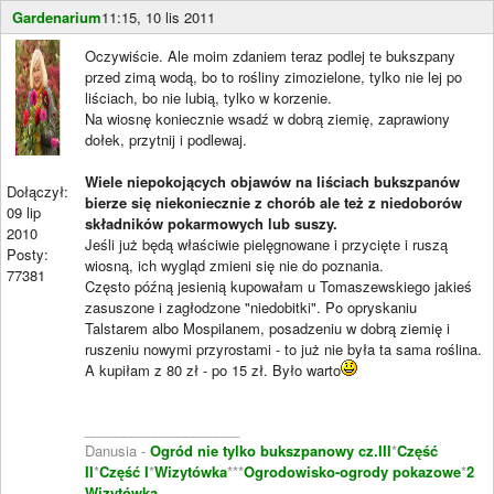
Gardenarium
11:15, 10 lis 2011
Oczywiście. Ale moim zdaniem teraz podlej te bukszpany
przed zimą wodą, bo to rośliny zimozielone, tylko nie lej po
liściach, bo nie lubią, tylko w korzenie.
Na wiosnę koniecznie wsadź w dobrą ziemię, zaprawiony
dołek, przytnij i podlewaj.
Wiele niepokojących objawów na liściach bukszpanów
Dołączył:
bierze się niekoniecznie z chorób ale też z niedoborów
09 lip
składników pokarmowych lub suszy.
2010
Jeśli już będą właściwie pielęgnowane i przycięte i ruszą
Posty:
wiosną, ich wygląd zmieni się nie do poznania.
77381
Często późną jesienią kupowałam u Tomaszewskiego jakieś
zasuszone i zagłodzone "niedobitki". Po opryskaniu
Talstarem albo Mospilanem, posadzeniu w dobrą ziemię i
ruszeniu nowymi przyrostami - to już nie była ta sama roślina.
A kupiłam z 80 zł - po 15 zł. Było warto
____________________
Danusia -
Ogród nie tylko bukszpanowy cz.III
*
Część
II
*
Część I
*
Wizytówka
***
Ogrodowisko-ogrody pokazowe
*
2
Wizytówka