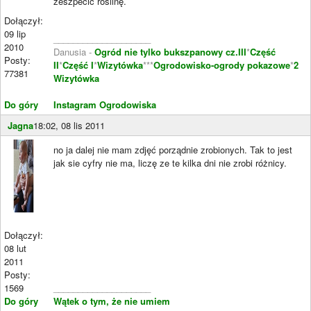
zeszpecić roślinę.
Dołączył:
09 lip
____________________
2010
Danusia -
Ogród nie tylko bukszpanowy cz.III
*
Część
Posty:
II
*
Część I
*
Wizytówka
***
Ogrodowisko-ogrody pokazowe
*
2
77381
Wizytówka
Do góry
Instagram Ogrodowiska
Jagna
18:02, 08 lis 2011
no ja dalej nie mam zdjęć porządnie zrobionych. Tak to jest
jak sie cyfry nie ma, liczę ze te kilka dni nie zrobi różnicy.
Dołączył:
08 lut
2011
Posty:
1569
____________________
Do góry
Wątek o tym, że nie umiem