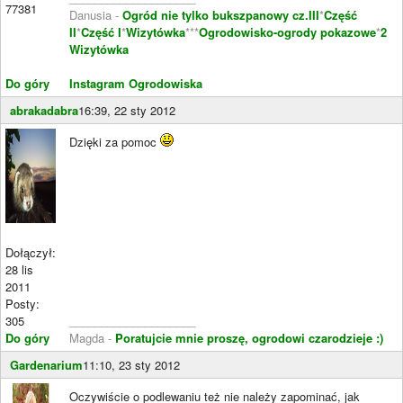
77381
Danusia -
Ogród nie tylko bukszpanowy cz.III
*
Część
II
*
Część I
*
Wizytówka
***
Ogrodowisko-ogrody pokazowe
*
2
Wizytówka
Do góry
Instagram Ogrodowiska
abrakadabra
16:39, 22 sty 2012
Dzięki za pomoc
Dołączył:
28 lis
2011
Posty:
305
____________________
Do góry
Magda -
Poratujcie mnie proszę, ogrodowi czarodzieje :)
Gardenarium
11:10, 23 sty 2012
Oczywiście o podlewaniu też nie należy zapominać, jak