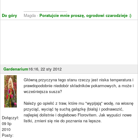
____________________
Do góry
Magda -
Poratujcie mnie proszę, ogrodowi czarodzieje :)
Gardenarium
16:16, 22 sty 2012
Główną przyczyna tego stanu rzeczy jest niska temperatura i
prawdopodobnie niedobór składników pokarmowych, a może i
wcześniejsza susza?
Należy go opielić z traw, które mu "wypijają" wodę, na wiosnę
przyciąć, wyciąć tę suchą gałązkę (białą) i podnawozić,
najlepiej dolistnie i doglebowo Florovitem. Jak wypuści nowe
Dołączył:
listki, zmieni się nie do poznania na lepsze.
09 lip
2010
Posty:
____________________