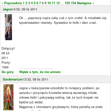
« Poprzednia
1
2
3
4
5
6
7
8
9
10
11
12
...
153
154
Następna »
Jagna
14:52, 06 lis 2011
Ok ....poproszę męża żeby coś z tym zrobił. A miodówki się
spodziewałam niestety. Sprawdze te listki i dam znać.
Dołączył:
08 lut
2011
Posty:
1569
____________________
Do góry
Wątek o tym, że nie umiem
Gardenarium
13:32, 08 lis 2011
Jagna u bukszpanów szkodniki to mniejszy problem, po
oprysku i przycięciu krzewów wiosną wyrastają młode,
zdrowe listki i pokrywają roślinę, tak że tych kropek nie
będzie już widać.
Najgorzej z chorobami grzybowymi, które potrafią na stałe