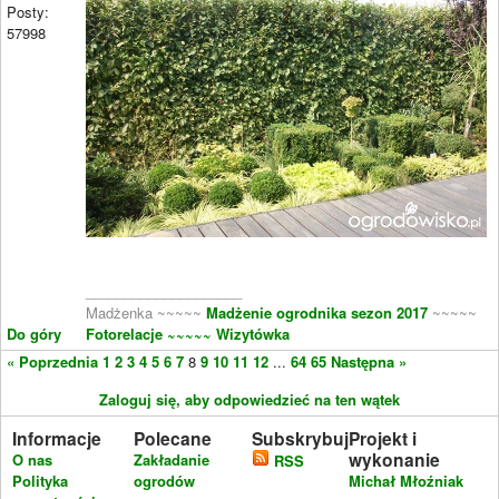
Posty:
57998
____________________
Madżenka ~~~~~
Madżenie ogrodnika sezon 2017
~~~~~
Do góry
Fotorelacje
~~~~~ Wizytówka
« Poprzednia
1
2
3
4
5
6
7
8
9
10
11
12
...
64
65
Następna »
Zaloguj się, aby odpowiedzieć na ten wątek
Informacje
Polecane
Subskrybuj
Projekt i
wykonanie
O nas
Zakładanie
RSS
Polityka
ogrodów
Michał Młoźniak