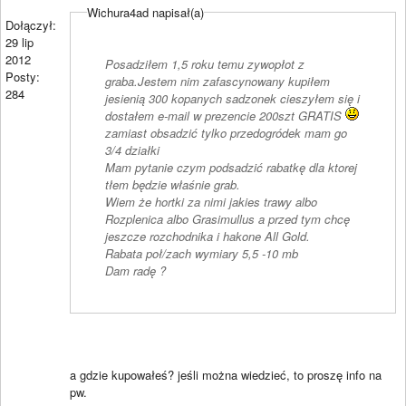
Wichura4ad napisał(a)
Dołączył:
29 lip
2012
Posadziłem 1,5 roku temu zywopłot z
Posty:
graba.Jestem nim zafascynowany kupiłem
284
jesienią 300 kopanych sadzonek cieszyłem się i
dostałem e-mail w prezencie 200szt GRATIS
zamiast obsadzić tylko przedogródek mam go
3/4 działki
Mam pytanie czym podsadzić rabatkę dla ktorej
tłem będzie właśnie grab.
Wiem że hortki za nimi jakies trawy albo
Rozplenica albo Grasimullus a przed tym chcę
jeszcze rozchodnika i hakone All Gold.
Rabata poł/zach wymiary 5,5 -10 mb
Dam radę ?
a gdzie kupowałeś? jeśli można wiedzieć, to proszę info na
pw.