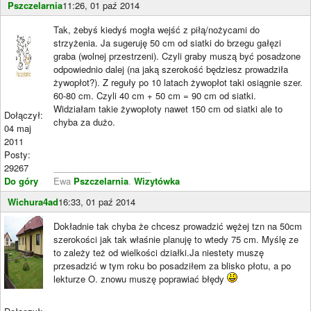
Pszczelarnia
11:26, 01 paź 2014
Tak, żebyś kiedyś mogła wejść z piłą/nożycami do
strzyżenia. Ja sugeruję 50 cm od siatki do brzegu gałęzi
graba (wolnej przestrzeni). Czyli graby muszą być posadzone
odpowiednio dalej (na jaką szerokość będziesz prowadziła
żywopłot?). Z reguły po 10 latach żywopłot taki osiągnie szer.
60-80 cm. Czyli 40 cm + 50 cm = 90 cm od siatki.
Widziałam takie żywopłoty nawet 150 cm od siatki ale to
Dołączył:
chyba za dużo.
04 maj
2011
Posty:
29267
____________________
Do góry
Ewa
Pszczelarnia
.
Wizytówka
Wichura4ad
16:33, 01 paź 2014
Dokładnie tak chyba że chcesz prowadzić wężej tzn na 50cm
szerokości jak tak właśnie planuję to wtedy 75 cm. Myślę ze
to zależy też od wielkości działki.Ja niestety muszę
przesadzić w tym roku bo posadziłem za blisko płotu, a po
lekturze O. znowu muszę poprawiać błędy