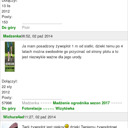
Dołączył:
13 lis
2012
Posty:
153
____________________
Do góry
Piotr
Madzenka
06:52, 02 paź 2014
Ja mam posadzony żywopłot 1 m od siatki, dzieki temu po 4
latach można swobodnie go przycinać od strony plotu a to
jest niezwykle ważne dla jego urody.
Dołączył:
22 sty
2012
Posty:
____________________
57998
Madżenka ~~~~~
Madżenie ogrodnika sezon 2017
~~~~~
Do góry
Fotorelacje
~~~~~ Wizytówka
Wichura4ad
11:27, 02 paź 2014
Twój żywopłot jest piękny
dzięki Twojemu żywopłotowi