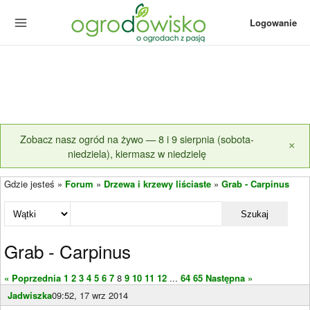
Logowanie
Zobacz nasz ogród na żywo — 8 i 9 sierpnia (sobota-
×
niedziela), kiermasz w niedzielę
Gdzie jesteś »
Forum
»
Drzewa i krzewy liściaste
»
Grab - Carpinus
Szukaj
Grab - Carpinus
« Poprzednia
1
2
3
4
5
6
7
8
9
10
11
12
...
64
65
Następna »
Jadwiszka
09:52, 17 wrz 2014