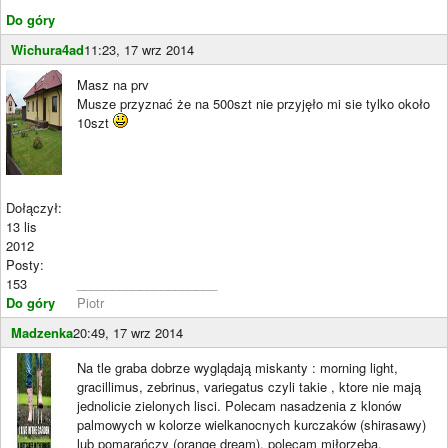
Do góry
Wichura4ad
11:23, 17 wrz 2014
Masz na prv
Musze przyznać że na 500szt nie przyjęło mi sie tylko około
10szt
Dołączył:
13 lis
2012
Posty:
153
____________________
Do góry
Piotr
Madzenka
20:49, 17 wrz 2014
Na tle graba dobrze wyglądają miskanty : morning light,
gracillimus, zebrinus, variegatus czyli takie , ktore nie mają
jednolicie zielonych lisci. Polecam nasadzenia z klonów
palmowych w kolorze wielkanocnych kurczaków (shirasawy)
lub pomarańczy (orange dream), polecam miłorzęba,