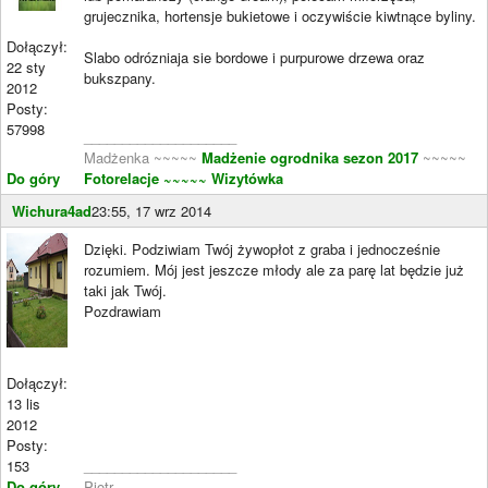
grujecznika, hortensje bukietowe i oczywiście kiwtnące byliny.
Dołączył:
Slabo odrózniaja sie bordowe i purpurowe drzewa oraz
22 sty
bukszpany.
2012
Posty:
57998
____________________
Madżenka ~~~~~
Madżenie ogrodnika sezon 2017
~~~~~
Do góry
Fotorelacje
~~~~~ Wizytówka
Wichura4ad
23:55, 17 wrz 2014
Dzięki. Podziwiam Twój żywopłot z graba i jednocześnie
rozumiem. Mój jest jeszcze młody ale za parę lat będzie już
taki jak Twój.
Pozdrawiam
Dołączył:
13 lis
2012
Posty:
153
____________________
Do góry
Piotr