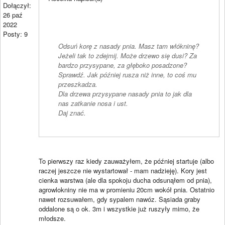
Dołączył:
26 paź
2022
Posty: 9
Odsuń korę z nasady pnia. Masz tam włókninę?
Jeżeli tak to zdejmij. Może drzewo się dusi? Za
bardzo przysypane, za głęboko posadzone?
Sprawdź. Jak później rusza niż inne, to coś mu
przeszkadza.
Dla drzewa przysypane nasady pnia to jak dla
nas zatkanie nosa i ust.
Daj znać.
To pierwszy raz kiedy zauważyłem, że później startuje (albo
raczej jeszcze nie wystartował - mam nadzieję). Kory jest
cienka warstwa (ale dla spokoju ducha odsunąłem od pnia),
agrowlokniny nie ma w promieniu 20cm wokół pnia. Ostatnio
nawet rozsuwałem, gdy sypalem nawóz. Sąsiada graby
oddalone są o ok. 3m i wszystkie już ruszyły mimo, że
młodsze.