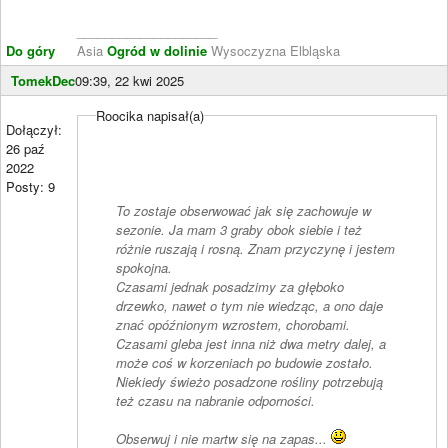
____________________
Do góry
Asia
Ogród w dolinie
Wysoczyzna Elbląska
TomekDec
09:39, 22 kwi 2025
Roocika napisał(a)
Dołączył:
26 paź
2022
Posty: 9
To zostaje obserwować jak się zachowuje w
sezonie. Ja mam 3 graby obok siebie i też
różnie ruszają i rosną. Znam przyczynę i jestem
spokojna.
Czasami jednak posadzimy za głęboko
drzewko, nawet o tym nie wiedząc, a ono daje
znać opóźnionym wzrostem, chorobami.
Czasami gleba jest inna niż dwa metry dalej, a
może coś w korzeniach po budowie zostało.
Niekiedy świeżo posadzone rośliny potrzebują
też czasu na nabranie odporności.
Obserwuj i nie martw się na zapas...