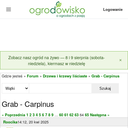
Logowanie
Zobacz nasz ogród na żywo — 8 i 9 sierpnia (sobota-
×
niedziela), kiermasz w niedzielę
Gdzie jesteś »
Forum
»
Drzewa i krzewy liściaste
»
Grab - Carpinus
Szukaj
Grab - Carpinus
« Poprzednia
1
2
3
4
5
6
7
8
9
...
60
61
62
63
64
65
Następna »
Roocika
14:12, 20 kwi 2025