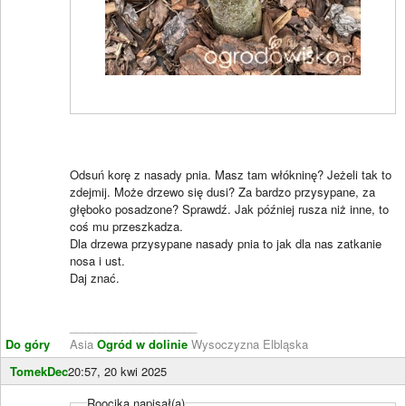
Odsuń korę z nasady pnia. Masz tam włókninę? Jeżeli tak to
zdejmij. Może drzewo się dusi? Za bardzo przysypane, za
głęboko posadzone? Sprawdź. Jak później rusza niż inne, to
coś mu przeszkadza.
Dla drzewa przysypane nasady pnia to jak dla nas zatkanie
nosa i ust.
Daj znać.
____________________
Do góry
Asia
Ogród w dolinie
Wysoczyzna Elbląska
TomekDec
20:57, 20 kwi 2025
Roocika napisał(a)