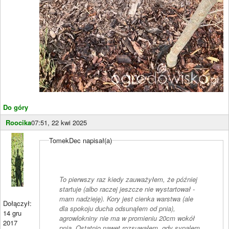
Do góry
Roocika
07:51, 22 kwi 2025
TomekDec napisał(a)
To pierwszy raz kiedy zauważyłem, że później
startuje (albo raczej jeszcze nie wystartował -
mam nadzieję). Kory jest cienka warstwa (ale
Dołączył:
dla spokoju ducha odsunąłem od pnia),
14 gru
agrowlokniny nie ma w promieniu 20cm wokół
2017
pnia. Ostatnio nawet rozsuwałem, gdy sypalem