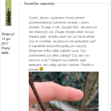
TomekDec napisał(a)
Cześć, piszę z pytaniem (może jestem
przewrażliwiony) odnośnie rozwoju i startu
drzewa. To jego 3 rok, są pąki liści, ale jeszcze
nie otworzyły się. Drugie drzewo obok ma już
Dołączył:
otwarte pąki, działka obok też już liście widać.
14 gru
Czy to możliwe, że jeszcze nie wybudziło się?
2017
U sąsiadów wszystkie graby już ruszyły.
Posty:
Załączam kilka zdjęć pąków i pnia. Czy
8858
zastosować już jakiś zabieg? Czy dać mu
jeszcze czas? Gałązki są miękkie, pąki
wewnątrz też zdają się być zielone. Prośba o
poradę