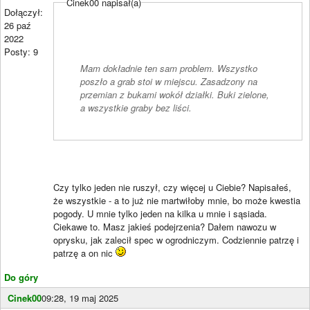
Cinek00 napisał(a)
Dołączył:
26 paź
2022
Posty: 9
Mam dokładnie ten sam problem. Wszystko
poszło a grab stoi w miejscu. Zasadzony na
przemian z bukami wokół działki. Buki zielone,
a wszystkie graby bez liści.
Czy tylko jeden nie ruszył, czy więcej u Ciebie? Napisałeś,
że wszystkie - a to już nie martwiłoby mnie, bo może kwestia
pogody. U mnie tylko jeden na kilka u mnie i sąsiada.
Ciekawe to. Masz jakieś podejrzenia? Dałem nawozu w
oprysku, jak zalecił spec w ogrodniczym. Codziennie patrzę i
patrzę a on nic
Do góry
Cinek00
09:28, 19 maj 2025