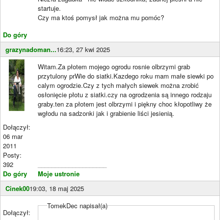
startuje.
Czy ma ktoś pomysł jak można mu pomóc?
Do góry
grazynadoman...
16:23, 27 kwi 2025
Witam.Za płotem mojego ogrodu rosnie olbrzymi grab
przytulony prWie do siatki.Kazdego roku mam małe siewki po
calym ogrodzie.Czy z tych małych siewek można zrobić
osłonięcie płotu z siatki.czy na ogrodzenia są innego rodzaju
graby.ten za płotem jest olbrzymi i piękny choc kłopotliwy że
wgłodu na sadzonki jak i grabienie liści jesienią.
Dołączył:
06 mar
2011
Posty:
392
____________________
Do góry
Moje ustronie
Cinek00
19:03, 18 maj 2025
TomekDec napisał(a)
Dołączył: