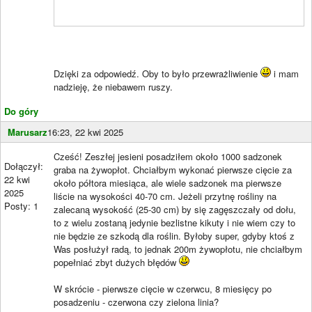
Dzięki za odpowiedź. Oby to było przewrażliwienie
i mam
nadzieję, że niebawem ruszy.
Do góry
Marusarz
16:23, 22 kwi 2025
Cześć! Zeszłej jesieni posadziłem około 1000 sadzonek
Dołączył:
graba na żywopłot. Chciałbym wykonać pierwsze cięcie za
22 kwi
około półtora miesiąca, ale wiele sadzonek ma pierwsze
2025
liście na wysokości 40-70 cm. Jeżeli przytnę rośliny na
Posty: 1
zalecaną wysokość (25-30 cm) by się zagęszczały od dołu,
to z wielu zostaną jedynie bezlistne kikuty i nie wiem czy to
nie będzie ze szkodą dla roślin. Byłoby super, gdyby ktoś z
Was posłużył radą, to jednak 200m żywopłotu, nie chciałbym
popełniać zbyt dużych błędów
W skrócie - pierwsze cięcie w czerwcu, 8 miesięcy po
posadzeniu - czerwona czy zielona linia?