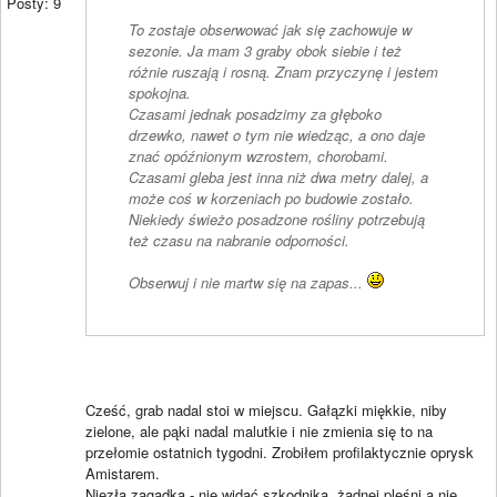
Posty: 9
To zostaje obserwować jak się zachowuje w
sezonie. Ja mam 3 graby obok siebie i też
różnie ruszają i rosną. Znam przyczynę i jestem
spokojna.
Czasami jednak posadzimy za głęboko
drzewko, nawet o tym nie wiedząc, a ono daje
znać opóźnionym wzrostem, chorobami.
Czasami gleba jest inna niż dwa metry dalej, a
może coś w korzeniach po budowie zostało.
Niekiedy świeżo posadzone rośliny potrzebują
też czasu na nabranie odporności.
Obserwuj i nie martw się na zapas...
Cześć, grab nadal stoi w miejscu. Gałązki miękkie, niby
zielone, ale pąki nadal malutkie i nie zmienia się to na
przełomie ostatnich tygodni. Zrobiłem profilaktycznie oprysk
Amistarem.
Niezła zagadka - nie widać szkodnika, żadnej pleśni a nie