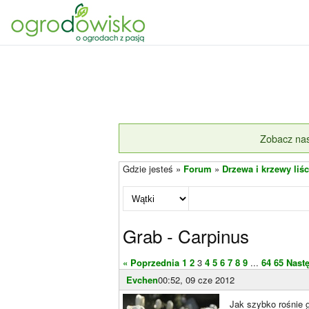
Zobacz nas
Gdzie jesteś »
Forum
»
Drzewa i krzewy liśc
Grab - Carpinus
« Poprzednia
1
2
3
4
5
6
7
8
9
...
64
65
Nast
Evchen
00:52, 09 cze 2012
Jak szybko rośnie 