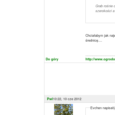
Grab rośnie 
szerokości a
Chciałabym jak naj
średnicę....
________________
Do góry
http://www.ogrodo
Pwl
10:22, 10 cze 2012
Evchen napisał(