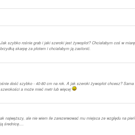
Jak szybko rośnie grab i jaki szeroki jest żywopłot? Chciałabym coś w mi
brzydką skarpę za płotem i chciałabym ją zasłonić.
ośnie dość szybko - 40-80 cm na rok. A jak szeroki żywopłot chcesz? Sam
 szerokości a może mieć metr lub więcej
ak najwęższy, ale nie wiem ile zarezerwować mu miejsca ze względu na pień 
ą średnicę....