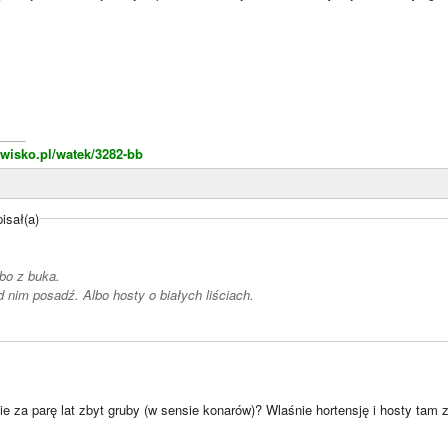
____
wisko.pl/watek/3282-bb
isał(a)
lbo z buka.
d nim posadź. Albo hosty o białych liściach.
ie za parę lat zbyt gruby (w sensie konarów)? Wlaśnie hortensję i hosty tam