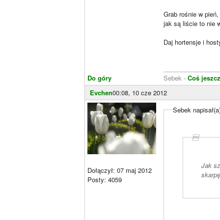
Grab rośnie w pień,
jak są liście to nie
Daj hortensje i host
________________
Do góry
Sebek -
Coś jeszcz
Evchen
00:08, 10 cze 2012
Sebek napisał(a

Jak sz
Dołączył: 07 maj 2012
skarpę
Posty: 4059