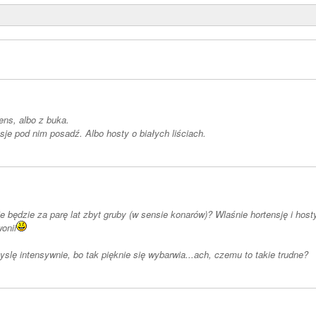
ens, albo z buka.
sje pod nim posadź. Albo hosty o białych liściach.
ie będzie za parę lat zbyt gruby (w sensie konarów)? Wlaśnie hortensję i ho
onii
yslę intensywnie, bo tak pięknie się wybarwia...ach, czemu to takie trudne?