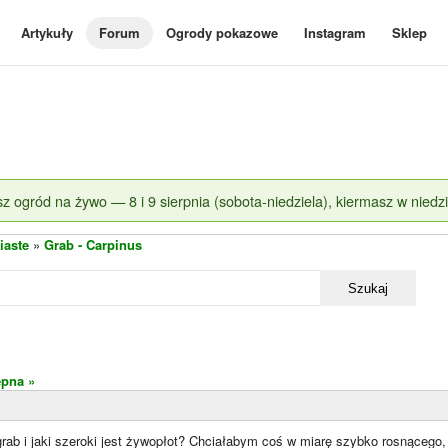
Artykuły
Forum
Ogrody pokazowe
Instagram
Sklep
z ogród na żywo — 8 i 9 sierpnia (sobota-niedziela), kiermasz w niedzi
iaste
»
Grab - Carpinus
Szukaj
ępna »
grab i jaki szeroki jest żywopłot? Chciałabym coś w miarę szybko rosnąceg