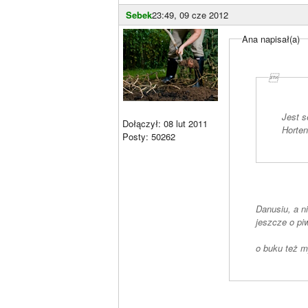
Sebek
23:49, 09 cze 2012
Ana napisał(a)

Jest s
Dołączył: 08 lut 2011
Horten
Posty: 50262
Danusiu, a n
jeszcze o piw
o buku też m