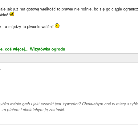
 ale jak już ma gotową wielkość to prawie nie rośnie, bo się go ciągle ogranic
 widać
y - a między to piwonie wciśnij
____
e, coś więcej...
Wizytówka ogrodu
)
ybko rośnie grab i jaki szeroki jest żywopłot? Chciałabym coś w miarę szy
 za płotem i chciałabym ją zasłonić.