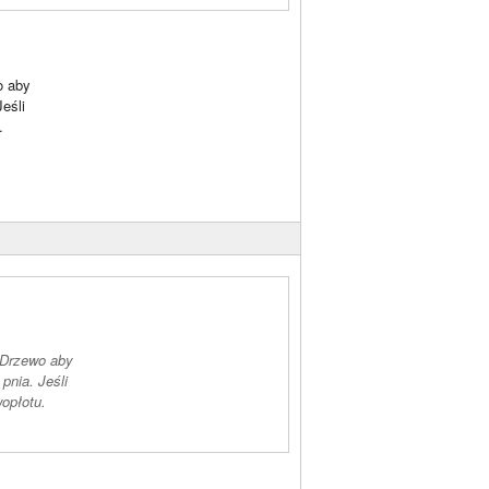
o aby
eśli
.
. Drzewo aby
pnia. Jeśli
wopłotu.