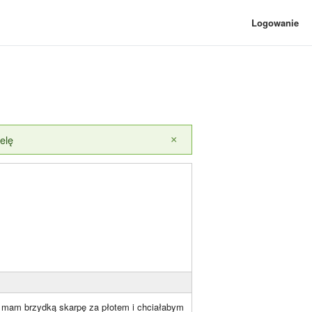
Logowanie
elę
×
o, mam brzydką skarpę za płotem i chciałabym