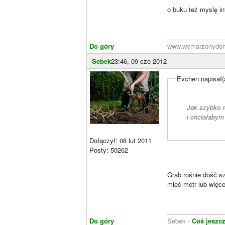
o buku też myslę in
________________
Do góry
www.wymarzonydoma
Sebek
23:46, 09 cze 2012
Evchen napisał(
Jak szybko r
i chciałabym 
Dołączył: 08 lut 2011
Posty: 50262
Grab rośnie dość s
mieć metr lub więc
________________
Do góry
Sebek -
Coś jeszcz