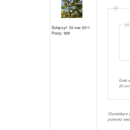


Dołączył: 03 mar 2011
Posty: 925
Grab r
20 cm
Chciałabym j
przecież swoj