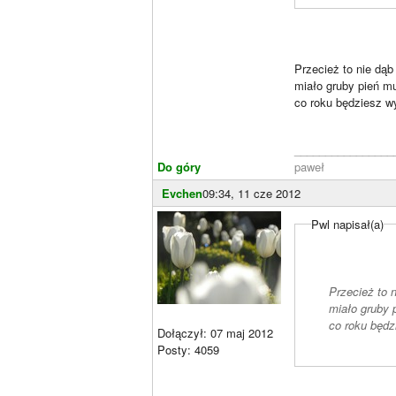
Przecież to nie dąb
miało gruby pień m
co roku będziesz wy
________________
Do góry
paweł
Evchen
09:34, 11 cze 2012
Pwl napisał(a)
Przecież to 
miało gruby 
co roku będz
Dołączył: 07 maj 2012
Posty: 4059