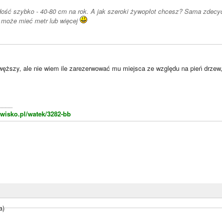
dość szybko - 40-80 cm na rok. A jak szeroki żywopłot chcesz? Sama zdecy
 może mieć metr lub więcej
węższy, ale nie wiem ile zarezerwować mu miejsca ze względu na pień drzew,
____
wisko.pl/watek/3282-bb
a)