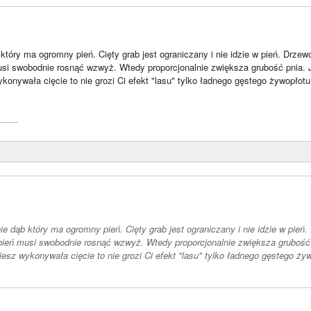
 który ma ogromny pień. Cięty grab jest ograniczany i nie idzie w pień. Drzew
usi swobodnie rosnąć wzwyż. Wtedy proporcjonalnie zwiększa grubość pnia. J
konywała cięcie to nie grozi Ci efekt "lasu" tylko ładnego gęstego żywopłotu
____
nie dąb który ma ogromny pień. Cięty grab jest ograniczany i nie idzie w pień
pień musi swobodnie rosnąć wzwyż. Wtedy proporcjonalnie zwiększa grubość 
iesz wykonywała cięcie to nie grozi Ci efekt "lasu" tylko ładnego gęstego ży