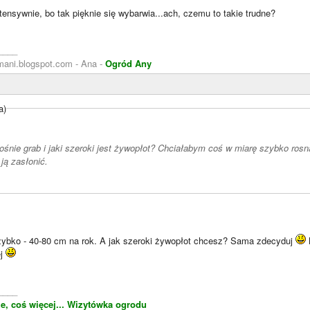
tensywnie, bo tak pięknie się wybarwia...ach, czemu to takie trudne?
____
ni.blogspot.com - Ana -
Ogród Any
a)
ośnie grab i jaki szeroki jest żywopłot? Chciałabym coś w miarę szybko ro
ją zasłonić.
zybko - 40-80 cm na rok. A jak szeroki żywopłot chcesz? Sama zdecyduj
ej
____
e, coś więcej...
Wizytówka ogrodu