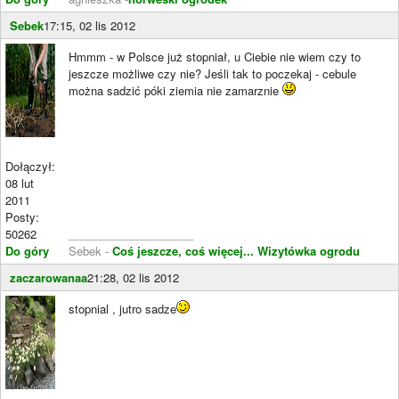
Sebek
17:15, 02 lis 2012
Hmmm - w Polsce już stopniał, u Ciebie nie wiem czy to
jeszcze możliwe czy nie? Jeśli tak to poczekaj - cebule
można sadzić póki ziemia nie zamarznie
Dołączył:
08 lut
2011
Posty:
50262
____________________
Do góry
Sebek -
Coś jeszcze, coś więcej...
Wizytówka ogrodu
zaczarowanaa
21:28, 02 lis 2012
stopnial , jutro sadze