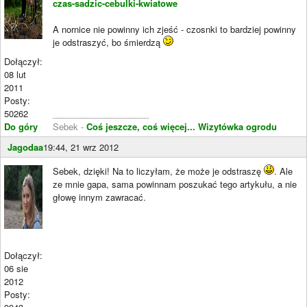
czas-sadzic-cebulki-kwiatowe
A nornice nie powinny ich zjeść - czosnki to bardziej powinny
je odstraszyć, bo śmierdzą
Dołączył:
08 lut
2011
Posty:
50262
____________________
Do góry
Sebek -
Coś jeszcze, coś więcej...
Wizytówka ogrodu
Jagodaa
19:44, 21 wrz 2012
Sebek, dzięki! Na to liczyłam, że może je odstraszę
. Ale
ze mnie gapa, sama powinnam poszukać tego artykułu, a nie
głowę innym zawracać.
Dołączył:
06 sie
2012
Posty: