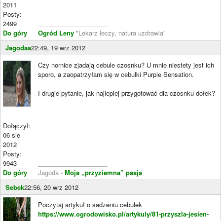
2011
Posty:
2499
____________________
Do góry
Ogród Leny
"Lekarz leczy, natura uzdrawia"
Jagodaa
22:49, 19 wrz 2012
Czy nornice zjadają cebule czosnku? U mnie niestety jest ich
sporo, a zaopatrzyłam się w cebulki Purple Sensation.
I drugie pytanie, jak najlepiej przygotować dla czosnku dołek?
Dołączył:
06 sie
2012
Posty:
9943
____________________
Do góry
Jagoda -
Moja „przyziemna” pasja
Sebek
22:56, 20 wrz 2012
Poczytaj artykuł o sadzeniu cebulek
https://www.ogrodowisko.pl/artykuly/81-przyszla-jesien-