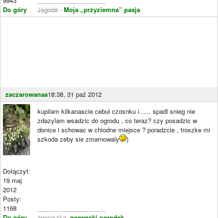
9943
____________________
Do góry
Jagoda -
Moja „przyziemna” pasja
zaczarowanaa
18:38, 31 paź 2012
kupilam kilkanascie cebul czosnku i...... spadl snieg nie
zdazylam wsadzic do ogrodu , co teraz? czy posadzic w
donice i schowac w chlodne miejsce ? poradzcie , troszke mi
szkoda zeby sie zmarnowaly
)
Dołączył:
19 maj
2012
Posty:
1168
____________________
Do góry
agnieszka -
norweski ogrodek