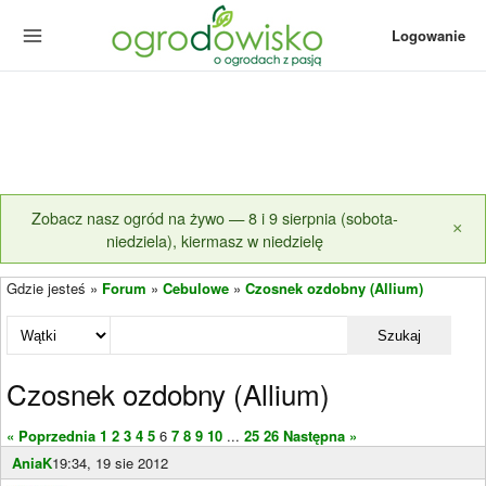
Logowanie
Zobacz nasz ogród na żywo — 8 i 9 sierpnia (sobota-
×
niedziela), kiermasz w niedzielę
Gdzie jesteś »
Forum
»
Cebulowe
»
Czosnek ozdobny (Allium)
Szukaj
Czosnek ozdobny (Allium)
« Poprzednia
1
2
3
4
5
6
7
8
9
10
...
25
26
Następna »
AniaK
19:34, 19 sie 2012