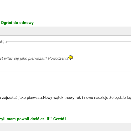
____
k
Ogród do odnowy
ł(a)
 witać się jako pierwsza!!! Powodzenia
że zajrzałaś jako pierwsza.Nowy wątek ,nowy rok i nowe nadzieje że będzie l
____
zyli mam powoli dość cz. II
**
Część I