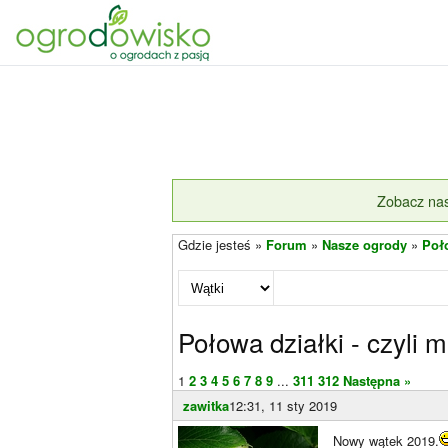
Zobacz nas
Gdzie jesteś »
Forum
»
Nasze ogrody
»
Poło
Połowa działki - czyli 
1
2
3
4
5
6
7
8
9
...
311
312
Następna »
zawitka
12:31, 11 sty 2019
Nowy wątek 2019.