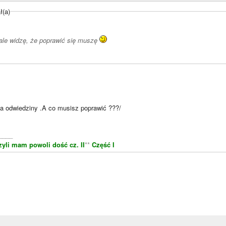
ł(a)
 ale widzę, że poprawić się muszę
za odwiedziny .A co musisz poprawić ???/
____
zyli mam powoli dość cz. II
**
Część I