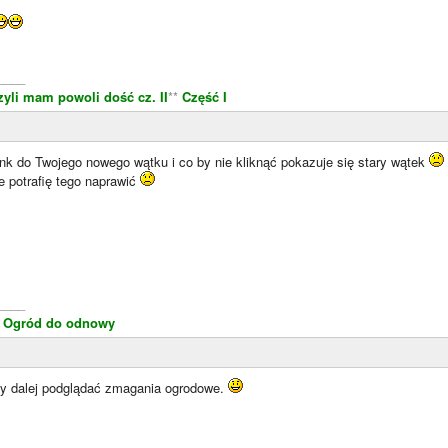
____
zyli mam powoli dość cz. II
**
Część I
nk do Twojego nowego wątku i co by nie kliknąć pokazuje się stary wątek
e potrafię tego naprawić
____
k
Ogród do odnowy
eby dalej podglądać zmagania ogrodowe.