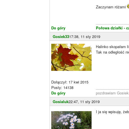
Zaczynam różami
________________
Do góry
Połowa działki - c
Gosiek33
17:38, 11 sty 2019
Halinko skopałam li
Tak na odległość ni
Dołączył: 17 kwi 2015
Posty: 14138
________________
Do góry
pozdrawiam Gosie
Gosialuk
22:47, 11 sty 2019
I ja się wpisuję, ż