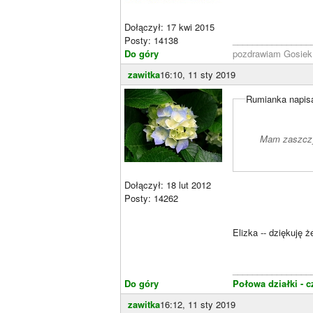
Dołączył: 17 kwi 2015
Posty: 14138
________________
Do góry
pozdrawiam Gosie
zawitka
16:10, 11 sty 2019
Rumianka napisa
Mam zaszczyt
Dołączył: 18 lut 2012
Posty: 14262
Elizka -- dziękuję 
________________
Do góry
Połowa działki - c
zawitka
16:12, 11 sty 2019