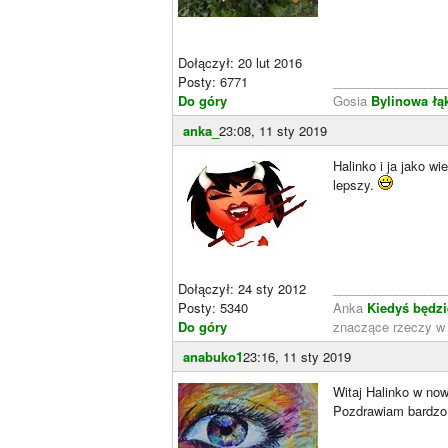
Dołączył: 20 lut 2016
Posty: 6771
________________
Do góry
Gosia
Bylinowa łą
anka_
23:08, 11 sty 2019
Halinko i ja jako w
lepszy.
Dołączył: 24 sty 2012
________________
Posty: 5340
Anka
Kiedyś będzi
Do góry
znaczące rzeczy w 
anabuko1
23:16, 11 sty 2019
Witaj Halinko w no
Pozdrawiam bardzo