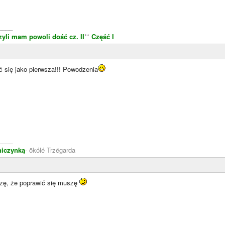
____
zyli mam powoli dość cz. II
**
Część I
 się jako pierwsza!!! Powodzenia
____
niczynką
- ökólé Trzëgarda
idzę, że poprawić się muszę