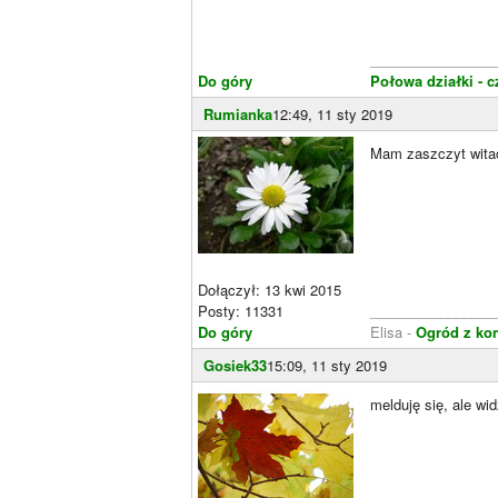
________________
Do góry
Połowa działki - c
Rumianka
12:49, 11 sty 2019
Mam zaszczyt witać
Dołączył: 13 kwi 2015
Posty: 11331
________________
Do góry
Elisa -
Ogród z ko
Gosiek33
15:09, 11 sty 2019
melduję się, ale w