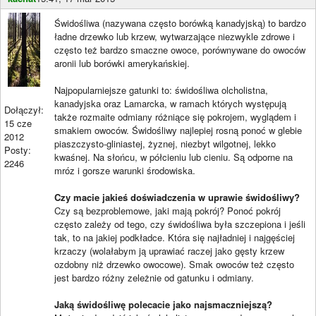
Świdośliwa (nazywana często borówką kanadyjską) to bardzo
ładne drzewko lub krzew, wytwarzające niezwykle zdrowe i
często też bardzo smaczne owoce, porównywane do owoców
aronii lub borówki amerykańskiej.
Najpopularniejsze gatunki to: świdośliwa olcholistna,
kanadyjska oraz Lamarcka, w ramach których występują
Dołączył:
także rozmaite odmiany różniące się pokrojem, wyglądem i
15 cze
smakiem owoców. Świdośliwy najlepiej rosną ponoć w glebie
2012
piaszczysto-gliniastej, żyznej, niezbyt wilgotnej, lekko
Posty:
kwaśnej. Na słońcu, w półcieniu lub cieniu. Są odporne na
2246
mróz i gorsze warunki środowiska.
Czy macie jakieś doświadczenia w uprawie świdośliwy?
Czy są bezproblemowe, jaki mają pokrój? Ponoć pokrój
często zależy od tego, czy świdośliwa była szczepiona i jeśli
tak, to na jakiej podkładce. Która się najładniej i najgęściej
krzaczy (wolałabym ją uprawiać raczej jako gęsty krzew
ozdobny niż drzewko owocowe). Smak owoców też często
jest bardzo różny zeleżnie od gatunku i odmiany.
Jaką świdośliwę polecacie jako najsmaczniejszą?