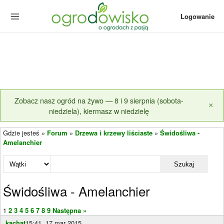
Logowanie
Zobacz nasz ogród na żywo — 8 i 9 sierpnia (sobota-
×
niedziela), kiermasz w niedzielę
Gdzie jesteś »
Forum
»
Drzewa i krzewy liściaste
»
Świdośliwa -
Amelanchier
Szukaj
Świdośliwa - Amelanchier
1
2
3
4
5
6
7
8
9
Następna »
kachat
15:41, 17 mar 2015