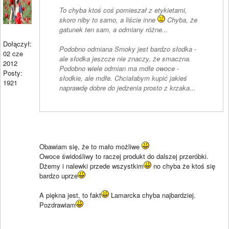
To chyba ktoś coś pomieszał z etykietami,
skoro niby to samo, a liście inne
Chyba, że
gatunek ten sam, a odmiany różne...
Dołączył:
Podobno odmiana Smoky jest bardzo słodka -
02 cze
ale słodka jeszcze nie znaczy, że smaczna.
2012
Podobno wiele odmian ma mdłe owoce -
Posty:
słodkie, ale mdłe. Chciałabym kupić jakieś
1921
naprawdę dobre do jedzenia prosto z krzaka...
Obawiam się, że to mało możliwe
Owoce świdośliwy to raczej produkt do dalszej przeróbki.
Dżemy i nalewki przede wszystkim
no chyba że ktoś się
bardzo uprze
A piękna jest, to fakt
Lamarcka chyba najbardziej.
Pozdrawiam