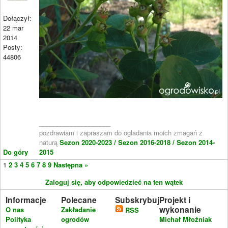
Dołączył:
22 mar
2014
Posty:
44806
____________________
pozdrawiam i zapraszam do ogladania moich zmagań z
naturą
Sezon 2020-2023 /
Sezon 2016-2018 /
Sezon 2014-
Do góry
2015
1
2
3
4
5
6
7
8
9
Następna »
Zaloguj się, aby odpowiedzieć na ten wątek
Informacje
Polecane
Subskrybuj
Projekt i
wykonanie
O nas
Zakładanie
RSS
Polityka
ogrodów
Michał Młoźniak