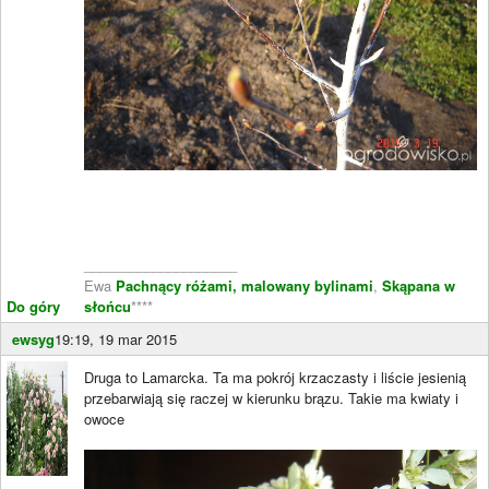
____________________
Ewa
Pachnący różami, malowany bylinami
,
Skąpana w
Do góry
słońcu
****
ewsyg
19:19, 19 mar 2015
Druga to Lamarcka. Ta ma pokrój krzaczasty i liście jesienią
przebarwiają się raczej w kierunku brązu. Takie ma kwiaty i
owoce