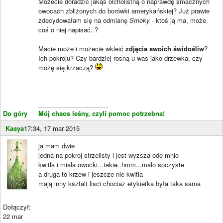
Możecie doradzić jakąś olcholistną o naprawdę smacznych
owocach zbliżonych do borówki amerykańskiej? Już prawie
zdecydowałam się na odmianę
Smoky
- ktoś ją ma, może
coś o niej napisać..?
Macie może i możecie wkleić
zdjęcia swoich świdośliw
?
Ich pokroju? Czy bardziej rosną u was jako drzewka, czy
możę się krzaczą?
____________________
Do góry
Mój chaos leśny, czyli pomoc potrzebna!
Kasya
17:34, 17 mar 2015
ja mam dwie
jedna na pokroj strzelisty i jest wyzsza ode mnie
kwitla i miala owocki...takie..hmm...malo soczyste
a druga to krzew i jeszcze nie kwitla
mają inny ksztalt lisci chociaz etykietka była taka sama
Dołączył:
22 mar