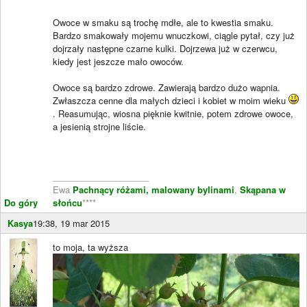
Owoce w smaku są trochę mdłe, ale to kwestia smaku.
Bardzo smakowały mojemu wnuczkowi, ciągle pytał, czy już
dojrzały następne czarne kulki. Dojrzewa już w czerwcu,
kiedy jest jeszcze mało owoców.
Owoce są bardzo zdrowe. Zawierają bardzo dużo wapnia.
Zwłaszcza cenne dla małych dzieci i kobiet w moim wieku
. Reasumując, wiosna pięknie kwitnie, potem zdrowe owoce,
a jesienią strojne liście.
____________________
Ewa
Pachnący różami, malowany bylinami
,
Skąpana w
Do góry
słońcu
****
Kasya
19:38, 19 mar 2015
to moja, ta wyższa