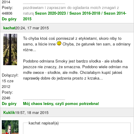
2014
____________________
Posty:
pozdrawiam i zapraszam do ogladania moich zmagań z
44806
naturą
Sezon 2020-2023 /
Sezon 2016-2018 /
Sezon 2014-
Do góry
2015
kachat
20:24, 17 mar 2015
To chyba ktoś coś pomieszał z etykietami, skoro niby to
samo, a liście inne
Chyba, że gatunek ten sam, a odmiany
różne...
Podobno odmiana Smoky jest bardzo słodka - ale słodka
jeszcze nie znaczy, że smaczna. Podobno wiele odmian ma
mdłe owoce - słodkie, ale mdłe. Chciałabym kupić jakieś
Dołączył:
naprawdę dobre do jedzenia prosto z krzaka...
15 cze
2012
Posty:
2246
____________________
Do góry
Mój chaos leśny, czyli pomoc potrzebna!
Kuklik
19:57, 18 mar 2015
kachat napisał(a)