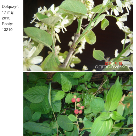
Dołączył:
17 maj
2013
Posty:
13210