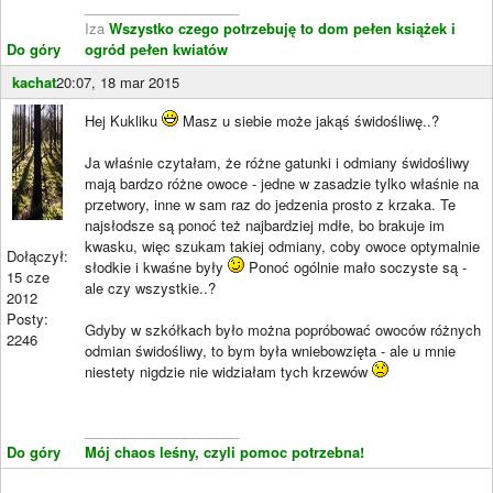
____________________
Iza
Wszystko czego potrzebuję to dom pełen książek i
Do góry
ogród pełen kwiatów
kachat
20:07, 18 mar 2015
Hej Kukliku
Masz u siebie może jakąś świdośliwę..?
Ja właśnie czytałam, że różne gatunki i odmiany świdośliwy
mają bardzo różne owoce - jedne w zasadzie tylko właśnie na
przetwory, inne w sam raz do jedzenia prosto z krzaka. Te
najsłodsze są ponoć też najbardziej mdłe, bo brakuje im
kwasku, więc szukam takiej odmiany, coby owoce optymalnie
Dołączył:
słodkie i kwaśne były
Ponoć ogólnie mało soczyste są -
15 cze
ale czy wszystkie..?
2012
Posty:
Gdyby w szkółkach było można popróbować owoców różnych
2246
odmian świdośliwy, to bym była wniebowzięta - ale u mnie
niestety nigdzie nie widziałam tych krzewów
____________________
Do góry
Mój chaos leśny, czyli pomoc potrzebna!