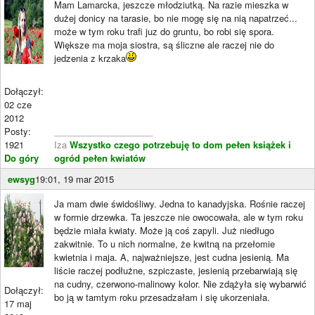
Mam Lamarcka, jeszcze młodziutką. Na razie mieszka w
dużej donicy na tarasie, bo nie mogę się na nią napatrzeć...
może w tym roku trafi juz do gruntu, bo robi się spora.
Większe ma moja siostra, są śliczne ale raczej nie do
jedzenia z krzaka
Dołączył:
02 cze
2012
Posty:
____________________
1921
Iza
Wszystko czego potrzebuję to dom pełen książek i
Do góry
ogród pełen kwiatów
ewsyg
19:01, 19 mar 2015
Ja mam dwie świdośliwy. Jedna to kanadyjska. Rośnie raczej
w formie drzewka. Ta jeszcze nie owocowała, ale w tym roku
będzie miała kwiaty. Może ją coś zapyli. Już niedługo
zakwitnie. To u nich normalne, że kwitną na przełomie
kwietnia i maja. A, najważniejsze, jest cudna jesienią. Ma
liście raczej podłużne, szpiczaste, jesienią przebarwiają się
na cudny, czerwono-malinowy kolor. Nie zdążyła się wybarwić
Dołączył:
bo ją w tamtym roku przesadzałam i się ukorzeniała.
17 maj