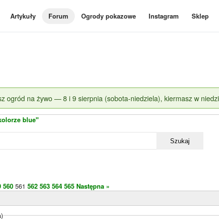
Artykuły
Forum
Ogrody pokazowe
Instagram
Sklep
z ogród na żywo — 8 i 9 sierpnia (sobota-niedziela), kiermasz w niedzi
kolorze blue"
Szukaj
9
560
561
562
563
564
565
Następna »
a)