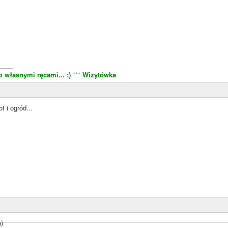
____
 własnymi ręcami... :)
***
Wizytówka
 i ogród...
a)