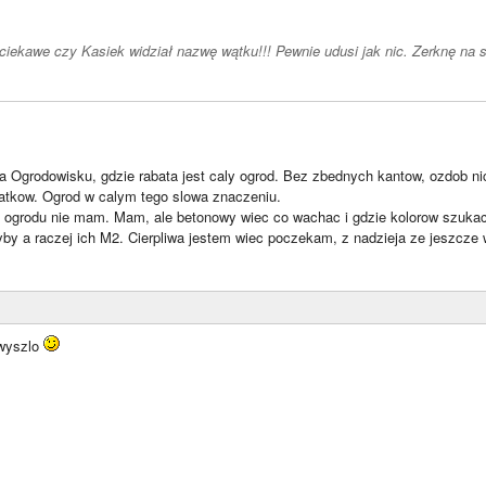
iekawe czy Kasiek widział nazwę wątku!!! Pewnie udusi jak nic. Zerknę na 
a Ogrodowisku, gdzie rabata jest caly ogrod. Bez zbednych kantow, ozdob ni
tkow. Ogrod w calym tego slowa znaczeniu.
 ogrodu nie mam. Mam, ale betonowy wiec co wachac i gdzie kolorow szukac
by a raczej ich M2. Cierpliwa jestem wiec poczekam, z nadzieja ze jeszcze w
 wyszlo