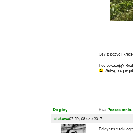
Czy z pozycji kreci
I co pokazują? Rozl
Widzę, że już ja
________________
Do góry
Ewa
Pszczelarnia
siakowa
07:50, 08 cze 2017
Faktycznie taki og