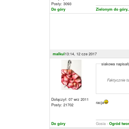
Posty: 3093
________________
Do góry
Zielonym do góry...
malkul
13:14, 12 cze 2017
siakowa napisał
Faktycznie t
Dołączył: 07 wrz 2011
racja
Posty: 21702
________________
Do góry
Gosia -
Ogród two