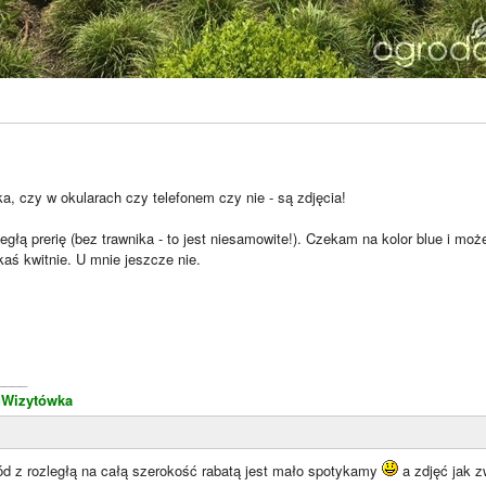
ka, czy w okularach czy telefonem czy nie - są zdjęcia!
egłą prerię (bez trawnika - to jest niesamowite!). Czekam na kolor blue i mo
kaś kwitnie. U mnie jeszcze nie.
____
.
Wizytówka
ród z rozległą na całą szerokość rabatą jest mało spotykamy
a zdjęć jak z