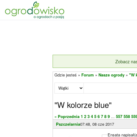
Zobacz nas
Gdzie jesteś »
Forum
»
Nasze ogrody
»
"W 
"W kolorze blue"
« Poprzednia
1
2
3
4
5
6
7
8
9
...
557
558
55
Pszczelarnia
07:48, 08 cze 2017
Ensata napisał(