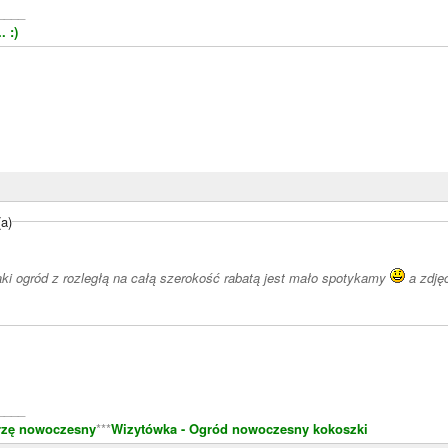
____
 :)
(a)
aki ogród z rozległą na całą szerokość rabatą jest mało spotykamy
a zdję
____
rzę nowoczesny
***
Wizytówka - Ogród nowoczesny kokoszki