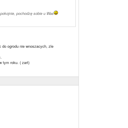
spokojnie, pochodzę sobie u Was
c do ogrodu nie wnoszacych, zle
.
 tym roku. ( zart)