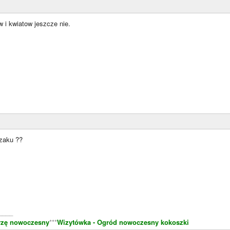
 i kwiatow jeszcze nie.
ezaku ??
____
rzę nowoczesny
***
Wizytówka - Ogród nowoczesny kokoszki