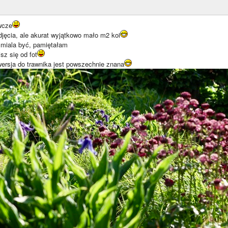
wcze
djęcia, ale akurat wyjątkowo mało m2 koi
miala być, pamiętałam
sz się od fot
ersja do trawnika jest powszechnie znana