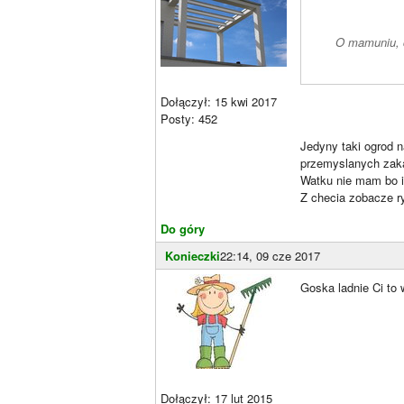
O mamuniu, c
Dołączył: 15 kwi 2017
Posty: 452
Jedyny taki ogrod n
przemyslanych zaka
Watku nie mam bo i
Z checia zobacze ry
Do góry
Konieczki
22:14, 09 cze 2017
Goska ladnie Ci to
Dołączył: 17 lut 2015