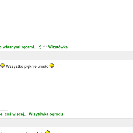
____
 własnymi ręcami... :)
***
Wizytówka
o
Wszystko pięknie urosło
____
e, coś więcej...
Wizytówka ogrodu