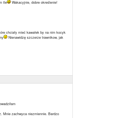
m tle
Wakacyjnie, dobre określenie!
które chciały mieć kawałek by na nim kocyk
yny
Nienawidzę szczerze trawnikow, jak
owadziłam
sz. Mnie zachwyca niezmiennie. Bardzo