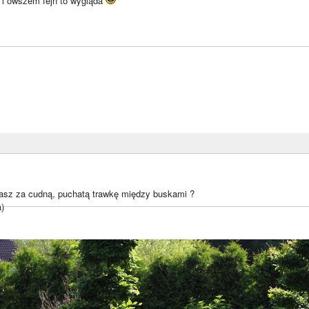
i owszem fejn to wygląda
asz za cudną, puchatą trawkę między buskami ?
a)