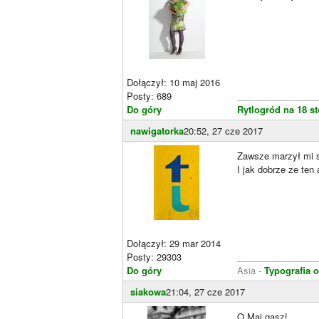
Dołączył: 10 maj 2016
Posty: 689
________________
Do góry
Rytlogród na 18 s
nawigatorka
20:52, 27 cze 2017
Zawsze marzył mi s
I jak dobrze ze ten
Dołączył: 29 mar 2014
Posty: 29303
________________
Do góry
Asia -
Typografia 
siakowa
21:04, 27 cze 2017
O Maj gasz!