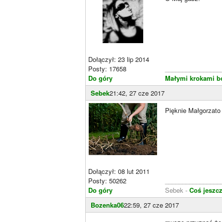
Dołączył: 23 lip 2014
Posty: 17658
________________
Do góry
Małymi krokami bo
Sebek
21:42, 27 cze 2017
Pięknie Małgorzat
Dołączył: 08 lut 2011
Posty: 50262
________________
Do góry
Sebek -
Coś jeszcz
Bozenka06
22:59, 27 cze 2017