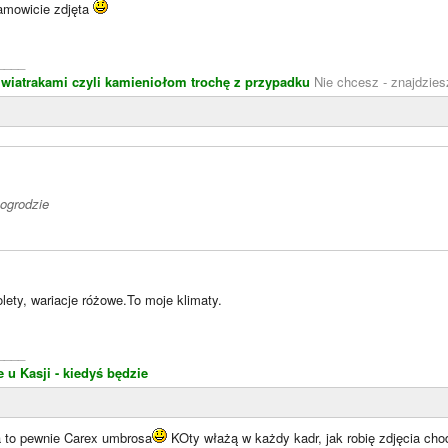
amowicie zdjęta
____
 wiatrakami czyli kamieniołom trochę z przypadku
Nie chcesz - znajdzies
 ogrodzie
iolety, wariacje różowe.To moje klimaty.
____
u Kasji - kiedyś będzie
a to pewnie Carex umbrosa
KOty włażą w każdy kadr, jak robię zdjęcia ch