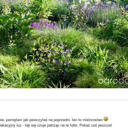
e, pamiętam jak psioczyłaś na poprzedni, ten to mistrzostwo
akacyjny luz - tak się czuje patrząc na te fotki. Pokaż coś jeszcze!