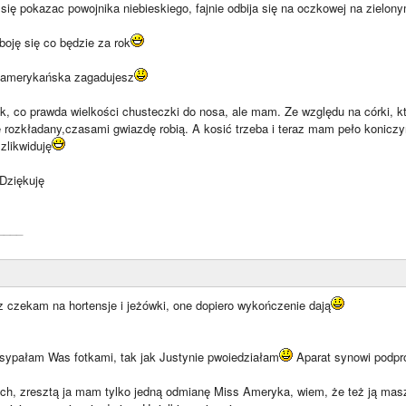
 się pokazac powojnika niebieskiego, fajnie odbija się na oczkowej na zielony
boję się co będzie za rok
a amerykańska zagadujesz
ik, co prawda wielkości chusteczki do nosa, ale mam. Ze względu na córki, 
e rozkładany,czasami gwiazdę robią. A kosić trzeba i teraz mam peło konicz
zlikwiduję
Dziękuję
____
z czekam na hortensje i jeżówki, one dopiero wykończenie dają
ypałam Was fotkami, tak jak Justynie pwoiedziałam
Aparat synowi podpr
ach, zresztą ja mam tylko jedną odmianę Miss Ameryka, wiem, że też ją ma