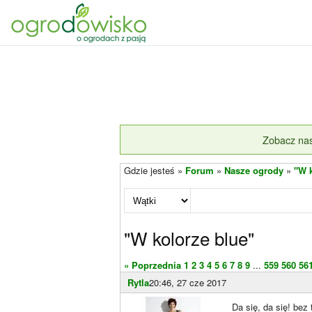
Zobacz nas
Gdzie jesteś »
Forum
»
Nasze ogrody
»
"W 
"W kolorze blue"
« Poprzednia
1
2
3
4
5
6
7
8
9
...
559
560
56
Rytla
20:46, 27 cze 2017
Da się, da się! bez