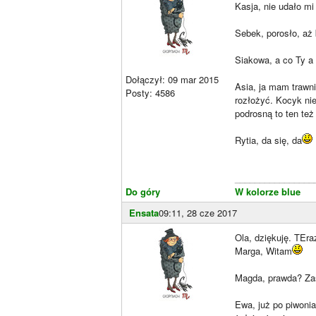
Kasja, nie udało mi
Sebek, porosło, aż 
Siakowa, a co Ty 
Dołączył: 09 mar 2015
Asia, ja mam trawn
Posty: 4586
rozłożyć. Kocyk ni
podrosną to ten też 
Rytia, da się, da
________________
Do góry
W kolorze blue
Ensata
09:11, 28 cze 2017
Ola, dziękuję. TEra
Marga, Witam
Magda, prawda? Zas
Ewa, już po piwoni