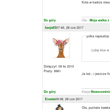
Kota w kadrze nies
________________
Do góry
Ola -
Moja walka z
kasja83
07:46, 28 cze 2017
yolka napisał(a)
Lubię blue w
Dołączył: 09 lis 2015
Posty: 8961
Ja też...i jeszcze f
________________
Do góry
Kasja-
Nowocześnie 
Ensata
09:08, 28 cze 2017
Ola, puchata trawk