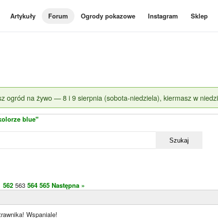
Artykuły
Forum
Ogrody pokazowe
Instagram
Sklep
z ogród na żywo — 8 i 9 sierpnia (sobota-niedziela), kiermasz w niedzi
kolorze blue"
Szukaj
1
562
563
564
565
Następna »
 trawnika! Wspaniale!