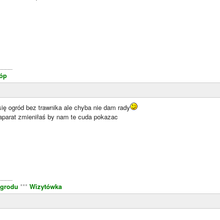
____
tóp
ię ogród bez trawnika ale chyba nie dam rady
 aparat zmieniłaś by nam te cuda pokazac
____
ogrodu
***
Wizytówka