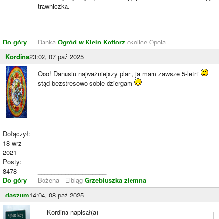
trawniczka.
____________________
Do góry
Danka
Ogród w Klein Kottorz
okolice Opola
Kordina
23:02, 07 paź 2025
Ooo! Danusiu najważniejszy plan, ja mam zawsze 5-letni
stąd bezstresowo sobie dziergam
Dołączył:
18 wrz
2021
Posty:
8478
____________________
Do góry
Bożena - Elbląg
Grzebiuszka ziemna
daszum
14:04, 08 paź 2025
Kordina napisał(a)