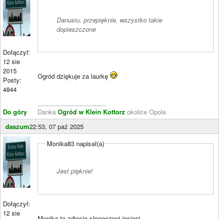
Danusiu, przepięknie, wszystko takie
dopieszczone
Dołączył:
12 sie
2015
Ogród dziękuje za laurkę
Posty:
4844
____________________
Do góry
Danka
Ogród w Klein Kottorz
okolice Opola
daszum
22:53, 07 paź 2025
Monika83 napisał(a)
Jest pięknie!
Dołączył:
12 sie
Monika to zdjęcia słonecznej jesieni.