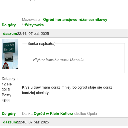
____________________
Mazowsze -
Ogród hortensjowo różanecznikowy
Do góry
**
Wizytówka
daszum
22:44, 07 paź 2025
Sonka napisał(a)
Piękne trawska masz Danusiu.
Dołączył:
12 sie
Krysiu traw mam coraz mniej, bo ogród staje się coraz
2015
bardziej cienisty.
Posty:
4844
____________________
Do góry
Danka
Ogród w Klein Kottorz
okolice Opola
daszum
22:46, 07 paź 2025