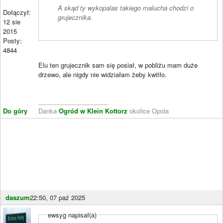
A skąd ty wykopalas takiego malucha chodzi o
Dołączył:
grujecznika.
12 sie
2015
Posty:
4844
Elu ten grujecznik sam się posiał, w pobliżu mam duże
drzewo, ale nigdy nie widziałam żeby kwitło.
____________________
Do góry
Danka
Ogród w Klein Kottorz
okolice Opola
daszum
22:50, 07 paź 2025
ewsyg napisał(a)