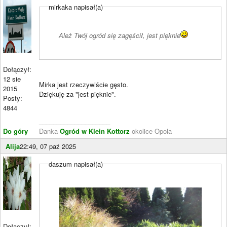
mirkaka napisał(a)
Ależ Twój ogród się zagęścił, jest pięknie
Dołączył:
12 sie
Mirka jest rzeczywiście gęsto.
2015
Dziękuję za "jest pięknie".
Posty:
4844
____________________
Do góry
Danka
Ogród w Klein Kottorz
okolice Opola
Alija
22:49, 07 paź 2025
daszum napisał(a)
Dołączył: