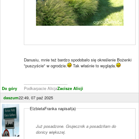
Danusiu, mnie też bardzo spodobało się określenie Bożenki
"puszyście" w ogrodzie.
Tak właśnie to wygląda.
____________________
Do góry
Podkarpacie Alicja
Zacisze Alicji
daszum
22:49, 07 paź 2025
ElzbietaFranka napisał(a)
Już posadzone. Grujecznik a posadziłam do
donicy większej.