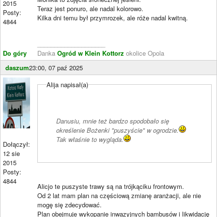
2015
Teraz jest ponuro, ale nadal kolorowo.
Posty:
Kilka dni temu był przymrozek, ale róże nadal kwitną.
4844
____________________
Do góry
Danka
Ogród w Klein Kottorz
okolice Opola
daszum
23:00, 07 paź 2025
Alija napisał(a)
Danusiu, mnie też bardzo spodobało się
określenie Bożenki "puszyście" w ogrodzie.
Tak właśnie to wygląda.
Dołączył:
12 sie
2015
Posty:
4844
Alicjo te puszyste trawy są na trójkąciku frontowym.
Od 2 lat mam plan na częściową zmianę aranżacji, ale nie
mogę się zdecydować.
Plan obejmuje wykopanie inwazyjnych bambusów i likwidację