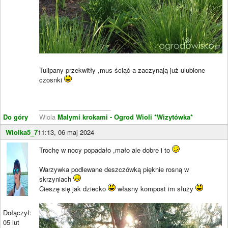
Tulipany przekwitły ,mus ściąć a zaczynają już ulubione
czosnki
____________________
Do góry
Wiola
Malymi krokami - Ogrod Wioli
*Wizytówka*
Wiolka5_7
11:13, 06 maj 2024
Trochę w nocy popadało ,mało ale dobre i to
Warzywka podlewane deszczówką pięknie rosną w
skrzyniach
Cieszę się jak dziecko
własny kompost im służy
Dołączył:
05 lut