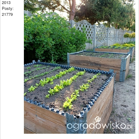
2013
Posty:
21779