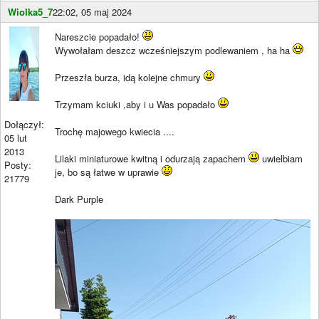
Wiolka5_7
22:02, 05 maj 2024
Nareszcie popadało!
Wywołałam deszcz wcześniejszym podlewaniem , ha ha
Przeszła burza, idą kolejne chmury
Trzymam kciuki ,aby i u Was popadało
Dołączył:
Trochę majowego kwiecia ....
05 lut
2013
Lilaki miniaturowe kwitną i odurzają zapachem
uwielbiam
Posty:
je, bo są łatwe w uprawie
21779
Dark Purple