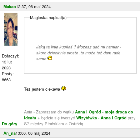
Makao
12:37, 06 maj 2024
Magleska napisał(a)
Jaką tą linię kupiłaś ? Możesz dać mi namiar -
skoro dziecinnie proste ,to może też dam radę
Dołączył:
sama
13 lut
2023
Posty:
8663
Też jestem ciekawa
____________________
Ania - Zapraszam do wątku
Anna i Ogród - moja droga do
ideału
+ będzie się tworzyć
Wizytówka - Anna i Ogród
przy
Do góry
S7 między Płońskiem a Ostródą
An_na
13:00, 06 maj 2024