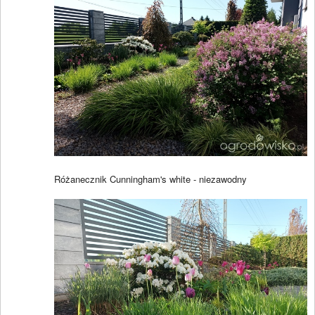
Różanecznik Cunningham's white - niezawodny