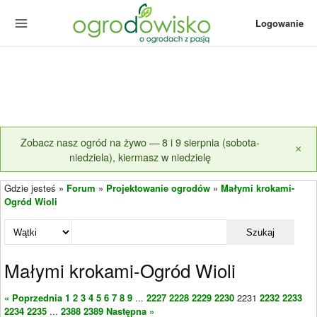
Logowanie
Zobacz nasz ogród na żywo — 8 i 9 sierpnia (sobota-
×
niedziela), kiermasz w niedzielę
Gdzie jesteś »
Forum
»
Projektowanie ogrodów
»
Małymi krokami-
Ogród Wioli
Szukaj
Małymi krokami-Ogród Wioli
« Poprzednia
1
2
3
4
5
6
7
8
9
...
2227
2228
2229
2230
2231
2232
2233
2234
2235
...
2388
2389
Następna »