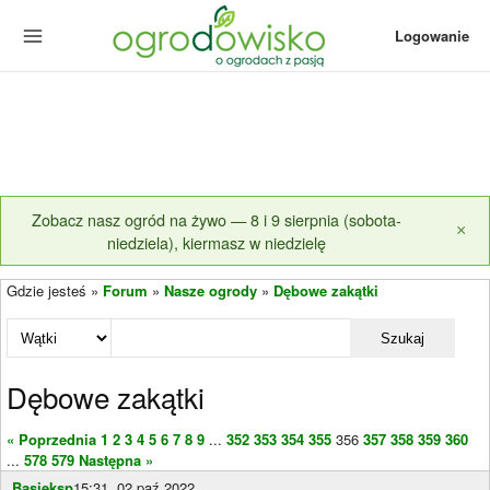
Logowanie
Zobacz nasz ogród na żywo — 8 i 9 sierpnia (sobota-
×
niedziela), kiermasz w niedzielę
Gdzie jesteś »
Forum
»
Nasze ogrody
»
Dębowe zakątki
Szukaj
Dębowe zakątki
« Poprzednia
1
2
3
4
5
6
7
8
9
...
352
353
354
355
356
357
358
359
360
...
578
579
Następna »
Basieksp
15:31, 02 paź 2022