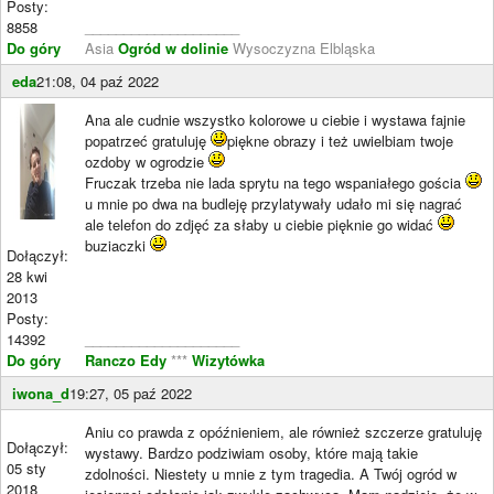
Posty:
8858
____________________
Do góry
Asia
Ogród w dolinie
Wysoczyzna Elbląska
eda
21:08, 04 paź 2022
Ana ale cudnie wszystko kolorowe u ciebie i wystawa fajnie
popatrzeć gratuluję
piękne obrazy i też uwielbiam twoje
ozdoby w ogrodzie
Fruczak trzeba nie lada sprytu na tego wspaniałego gościa
u mnie po dwa na budleję przylatywały udało mi się nagrać
ale telefon do zdjęć za słaby u ciebie pięknie go widać
buziaczki
Dołączył:
28 kwi
2013
Posty:
14392
____________________
Do góry
Ranczo Edy
***
Wizytówka
iwona_d
19:27, 05 paź 2022
Aniu co prawda z opóźnieniem, ale również szczerze gratuluję
Dołączył:
wystawy. Bardzo podziwiam osoby, które mają takie
05 sty
zdolności. Niestety u mnie z tym tragedia. A Twój ogród w
2018