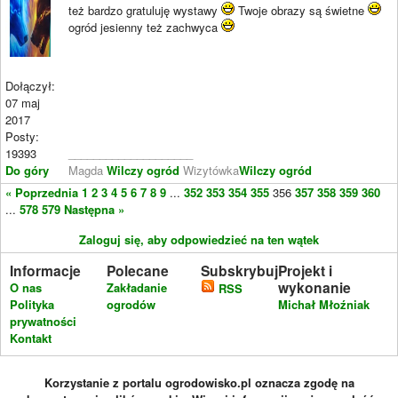
też bardzo gratuluję wystawy
Twoje obrazy są świetne
ogród jesienny też zachwyca
Dołączył:
07 maj
2017
Posty:
19393
____________________
Do góry
Magda
Wilczy ogród
Wizytówka
Wilczy ogród
« Poprzednia
1
2
3
4
5
6
7
8
9
...
352
353
354
355
356
357
358
359
360
...
578
579
Następna »
Zaloguj się, aby odpowiedzieć na ten wątek
Informacje
Polecane
Subskrybuj
Projekt i
wykonanie
O nas
Zakładanie
RSS
Polityka
ogrodów
Michał Młoźniak
prywatności
Kontakt
Korzystanie z portalu ogrodowisko.pl oznacza zgodę na