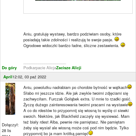
Aniu, gratuluję wystawy, bardzo podziwiam osoby, które
posiadają takie zdolności i realizują te swoje pasje.
Ogrodowe widoczki bardzo ładne, śliczne zestawienia.
____________________
Do góry
Podkarpacie Alicja
Zacisze Alicji
April
12:02, 03 paź 2022
Aniu, powolutku nadrabiam po chorobie bytność w wątkach
Słabo mi jeszcze idzie. Ale jak zwykle twoimi zdjęciami się
zachwyciłam. Furczak Gołąbek extra. U mnie to rzadki gość.
Życzę dużego zainteresowania twoimi pracami na wystawie
A co do rdestów to przypomnij się wiosną to wyślę ci siewki
swoich. Niektóre, jak Blackfield zaczęły się wysiewać. Mam
też biały rdest Alba, pewnie nie pamiętasz. Nie pamiętam
Dołączył:
żeby się wysiał ale wiosną może coś pod nim będzie. Tylko
28 lis
przypomnij bo ja mam krótką pamięć