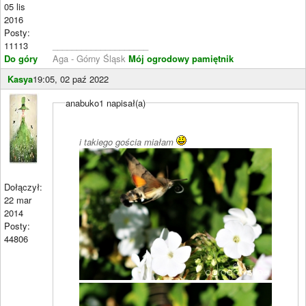
05 lis
2016
Posty:
11113
____________________
Do góry
Aga - Górny Śląsk
Mój ogrodowy pamiętnik
Kasya
19:05, 02 paź 2022
anabuko1 napisał(a)
i takiego gościa miałam
Dołączył:
22 mar
2014
Posty:
44806