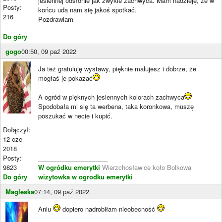
jesiennej odsłonie jak zwykle zachwyca. Mam nadzieję, że w
Posty:
końcu uda nam się jakoś spotkać.
216
Pozdrawiam
Do góry
gogo
00:50, 09 paź 2022
Ja też gratuluję wystawy, pięknie malujesz i dobrze, że
mogłaś je pokazać
A ogród w pięknych jesiennych kolorach zachwyca
Spodobała mi się ta werbena, taka koronkowa, muszę
poszukać w necie i kupić.
Dołączył:
12 cze
2018
Posty:
____________________
9823
W ogródku emerytki
Wierzchosławice koło Bolkowa
Do góry
wizytowka w ogrodku emerytki
Magleska
07:14, 09 paź 2022
Aniu
dopiero nadrobiłam nieobecność