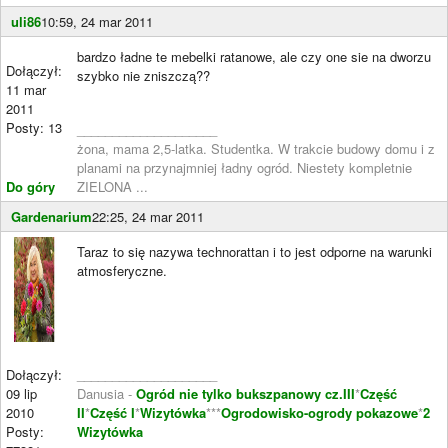
uli86
10:59, 24 mar 2011
bardzo ładne te mebelki ratanowe, ale czy one sie na dworzu
Dołączył:
szybko nie zniszczą??
11 mar
2011
Posty: 13
____________________
żona, mama 2,5-latka. Studentka. W trakcie budowy domu i z
planami na przynajmniej ładny ogród. Niestety kompletnie
Do góry
ZIELONA ...
Gardenarium
22:25, 24 mar 2011
Taraz to się nazywa technorattan i to jest odporne na warunki
atmosferyczne.
Dołączył:
____________________
09 lip
Danusia -
Ogród nie tylko bukszpanowy cz.III
*
Część
2010
II
*
Część I
*
Wizytówka
***
Ogrodowisko-ogrody pokazowe
*
2
Posty:
Wizytówka