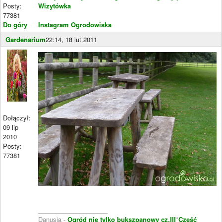
Posty:
Wizytówka
77381
Do góry
Instagram Ogrodowiska
Gardenarium
22:14, 18 lut 2011
Dołączył:
09 lip
2010
Posty:
77381
____________________
Danusia -
Ogród nie tylko bukszpanowy cz.III
*
Część