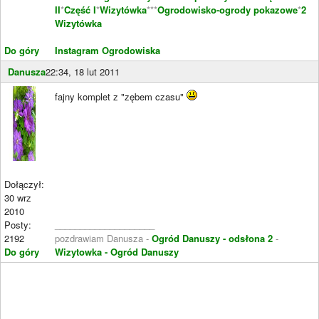
II
*
Część I
*
Wizytówka
***
Ogrodowisko-ogrody pokazowe
*
2
Wizytówka
Do góry
Instagram Ogrodowiska
Danusza
22:34, 18 lut 2011
fajny komplet z "zębem czasu"
Dołączył:
30 wrz
2010
Posty:
____________________
2192
pozdrawiam Danusza -
Ogród Danuszy - odsłona 2
-
Do góry
Wizytowka - Ogród Danuszy