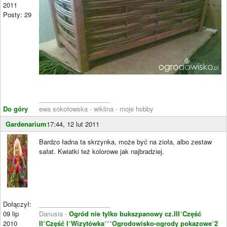
2011
Posty: 29
____________________
Do góry
ewa sokołowska - wiklina - moje hobby
Gardenarium
17:44, 12 lut 2011
Bardzo ładna ta skrzynka, może być na zioła, albo zestaw
sałat. Kwiatki też kolorowe jak najbradziej.
Dołączył:
____________________
09 lip
Danusia -
Ogród nie tylko bukszpanowy cz.III
*
Część
2010
II
*
Część I
*
Wizytówka
***
Ogrodowisko-ogrody pokazowe
*
2