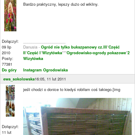
Bardzo praktyczny, lepszy dużo od wikliny.
Dołączył:
____________________
09 lip
Danusia -
Ogród nie tylko bukszpanowy cz.III
*
Część
2010
II
*
Część I
*
Wizytówka
***
Ogrodowisko-ogrody pokazowe
*
2
Posty:
Wizytówka
77381
Do góry
Instagram Ogrodowiska
ewa_sokolowska
16:05, 11 lut 2011
jeśli chodzi o donice to kiedyś robiłam coś takiego.[img
Dołączył:
11 lut