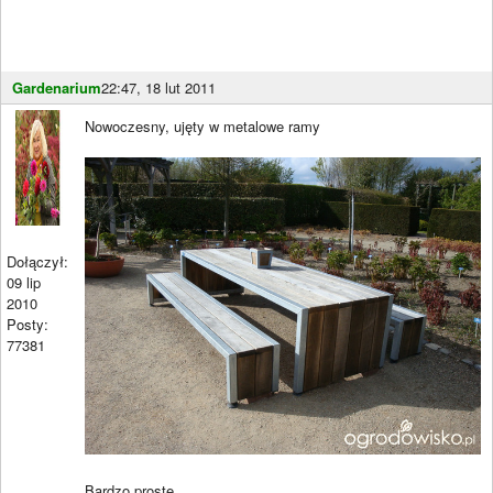
Gardenarium
22:47, 18 lut 2011
Nowoczesny, ujęty w metalowe ramy
Dołączył:
09 lip
2010
Posty:
77381
Bardzo proste