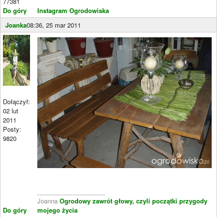
77381
Do góry
Instagram Ogrodowiska
Joanka
08:36, 25 mar 2011
Dołączył:
02 lut
2011
Posty:
9820
____________________
Joanna
Ogrodowy zawrót głowy, czyli początki przygody
Do góry
mojego życia