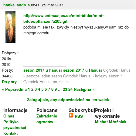
hanka_andrus
08:41, 25 mar 2011
http://www.animaatjes.de/mini-bilder/mini-
bilder/pflanzen/a205.gif
podoba mi się taki zwykły niezbyt wyszukany,w sam raz do
mojego ogrodu.....
Dołączył:
20 lis
2010
____________________
Posty:
sezon 2017 u hanusi
sezon 2017 u Hanusi
Ogródek Hanusi
34408
- jeszcze jeden sezon Ogródek Hanusi - kolejny sezon *
Do góry
Ogródek Hanusi po zimie
« Poprzednia
1
2
3
4
5
6
7
8
9
...
23
24
Następna »
Zaloguj się, aby odpowiedzieć na ten wątek
Informacje
Polecane
Subskrybuj
Projekt i
wykonanie
O nas
Zakładanie
RSS
Polityka
ogrodów
Michał Młoźniak
prywatności
Kontakt