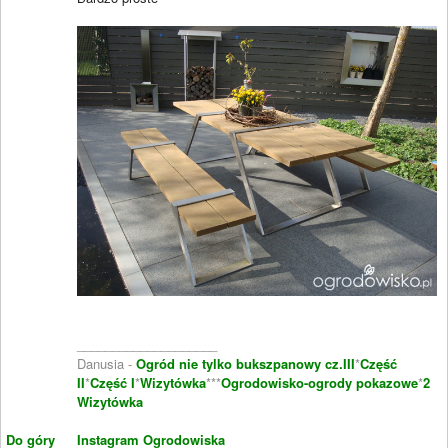
____________________
Danusia -
Ogród nie tylko bukszpanowy cz.III
*
Część
II
*
Część I
*
Wizytówka
***
Ogrodowisko-ogrody pokazowe
*
2
Wizytówka
Do góry
Instagram Ogrodowiska