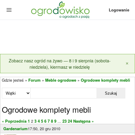
Logowanie
Zobacz nasz ogród na żywo — 8 i 9 sierpnia (sobota-
×
niedziela), kiermasz w niedzielę
Gdzie jesteś »
Forum
»
Meble ogrodowe
»
Ogrodowe komplety mebli
Szukaj
Ogrodowe komplety mebli
« Poprzednia
1
2
3
4
5
6
7
8
9
...
23
24
Następna »
Gardenarium
17:50, 20 gru 2010