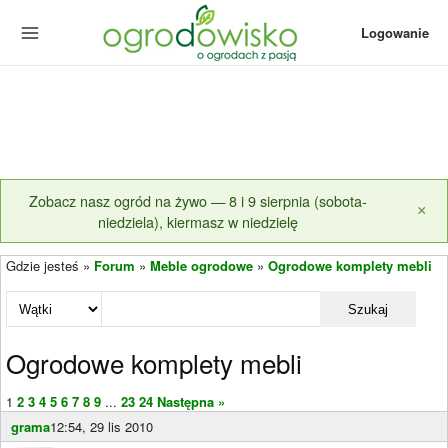
Logowanie
Zobacz nasz ogród na żywo — 8 i 9 sierpnia (sobota-
×
niedziela), kiermasz w niedzielę
Gdzie jesteś »
Forum
»
Meble ogrodowe
»
Ogrodowe komplety mebli
Szukaj
Ogrodowe komplety mebli
1
2
3
4
5
6
7
8
9
...
23
24
Następna »
grama
12:54, 29 lis 2010