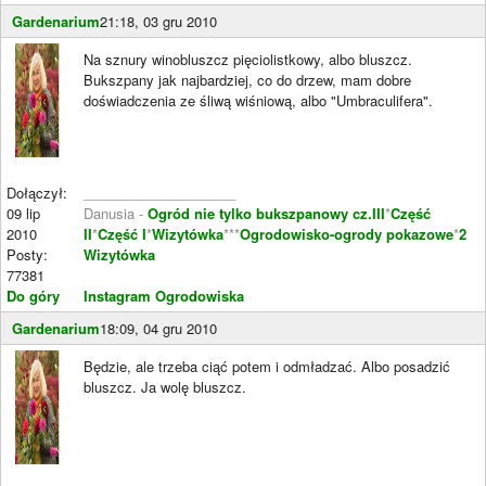
Gardenarium
21:18, 03 gru 2010
Na sznury winobluszcz pięciolistkowy, albo bluszcz.
Bukszpany jak najbardziej, co do drzew, mam dobre
doświadczenia ze śliwą wiśniową, albo "Umbraculifera".
Dołączył:
____________________
09 lip
Danusia -
Ogród nie tylko bukszpanowy cz.III
*
Część
2010
II
*
Część I
*
Wizytówka
***
Ogrodowisko-ogrody pokazowe
*
2
Posty:
Wizytówka
77381
Do góry
Instagram Ogrodowiska
Gardenarium
18:09, 04 gru 2010
Będzie, ale trzeba ciąć potem i odmładzać. Albo posadzić
bluszcz. Ja wolę bluszcz.