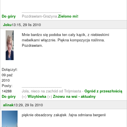
____________________
Do góry
Pozdrawiam-Grażyna.
Zielono mi!
Joku
13:15, 29 lis 2010
Mnie bardzo się podoba ten cały kącik, z niebieskimi
mebelkami włącznie. Piękna kompozycja roślinna.
Pozdrawiam.
Dołączył:
09 paź
2010
Posty:
____________________
14288
Jola, nieco na zachód od Trójmiasta -
Ogród z przeszłością
Do góry
(+)
Wizytówka
(+)
Znowu na wsi - aktualny
alinak
13:29, 29 lis 2010
pięknie obsadzony zakątek .fajna odmiana bergenii