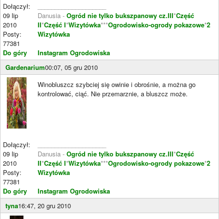
Dołączył:
____________________
09 lip
Danusia -
Ogród nie tylko bukszpanowy cz.III
*
Część
2010
II
*
Część I
*
Wizytówka
***
Ogrodowisko-ogrody pokazowe
*
2
Posty:
Wizytówka
77381
Do góry
Instagram Ogrodowiska
Gardenarium
00:07, 05 gru 2010
Winobluszcz szybciej się owinie i obrośnie, a można go
kontrolować, ciąć. Nie przemarznie, a bluszcz może.
Dołączył:
____________________
09 lip
Danusia -
Ogród nie tylko bukszpanowy cz.III
*
Część
2010
II
*
Część I
*
Wizytówka
***
Ogrodowisko-ogrody pokazowe
*
2
Posty:
Wizytówka
77381
Do góry
Instagram Ogrodowiska
tyna
16:47, 20 gru 2010