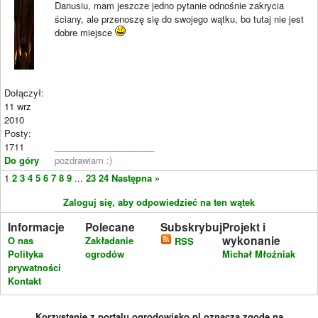
Danusiu, mam jeszcze jedno pytanie odnośnie zakrycia
ściany, ale przenoszę się do swojego wątku, bo tutaj nie jest
dobre miejsce
Dołączył:
11 wrz
2010
Posty:
1711
____________________
Do góry
pozdrawiam :)
1
2
3
4
5
6
7
8
9
...
23
24
Następna »
Zaloguj się, aby odpowiedzieć na ten wątek
Informacje
Polecane
Subskrybuj
Projekt i
wykonanie
O nas
Zakładanie
RSS
Polityka
ogrodów
Michał Młoźniak
prywatności
Kontakt
Korzystanie z portalu ogrodowisko.pl oznacza zgodę na