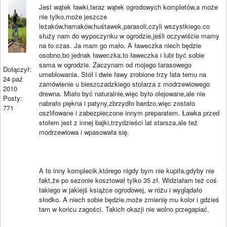
Jest wątek ławki,teraz wątek ogrodowych kompletów,a może
nie tylko,może jeszcze
leżaków,hamaków,huśtawek,parasoli,czyli wszystkiego,co
służy nam do wypoczynku w ogrodzie,jeśli oczywiście mamy
na to czas. Ja mam go mało. A ławeczka niech będzie
osobno,bo jednak ławeczka,to ławeczka i lubi być sobie
sama w ogrodzie. Zaczynam od mojego tarasowego
Dołączył:
umeblowania. Stół i dwie ławy zrobione trzy lata temu na
24 paź
zamówienie u bieszczadzkiego stolarza z modrzewiowego
2010
drewna. Miało być naturalnie,więc było olejowane,ale nie
Posty:
nabrało piękna i patyny,zbrzydło bardzo,więc zostało
771
oszlifowane i zabezpieczone innym preparatem. Ławka przed
stołem jest z innej bajki,trzydzieści lat starsza,ale też
modrzewiowa i wpasowała się.
A to inny komplecik,którego nigdy bym nie kupiła,gdyby nie
fakt,że po sezonie kosztował tylko 35 zł. Widziałam też coś
takiego w jakiejś książce ogrodowej, w różu i wyglądało
słodko. A niech sobie będzie,może zmienię mu kolor i gdzieś
tam w końcu zagości. Takich okazji nie wolno przegapiać.