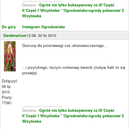
Danusia -
Ogród nie tylko bukszpanowy cz.III
*
Część
II
*
Część I
*
Wizytówka
***
Ogrodowisko-ogrody pokazowe
*
2
Wizytówka
Do góry
Instagram Ogrodowiska
Gardenarium
13:38, 30 lis 2010
Dorzucę dla przeciwwagi coś ultranowoczesnego...
...i przytulnego, niczym moherowy berecik (motyw Italii mi się
przewija)
Dołączył:
09 lip
2010
Posty:
77381
____________________
Danusia -
Ogród nie tylko bukszpanowy cz.III
*
Część
II
*
Część I
*
Wizytówka
***
Ogrodowisko-ogrody pokazowe
*
2
Wizytówka