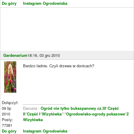
Do góry
Instagram Ogrodowiska
Gardenarium
18:16, 03 gru 2010
Bardzo ładnie. Czyli drzewa w donicach?
Dołączył:
____________________
09 lip
Danusia -
Ogród nie tylko bukszpanowy cz.III
*
Część
2010
II
*
Część I
*
Wizytówka
***
Ogrodowisko-ogrody pokazowe
*
2
Posty:
Wizytówka
77381
Do góry
Instagram Ogrodowiska