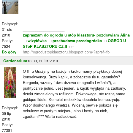
Dołączył:
31 sie
____________________
2010
zapraszam do ogrodu u stóp klasztoru- pozdrawiam Alina
Posty:
++
wizytówka
++
przebudowa przedogródka
++
OGRÓD U
7524
STóP KLASZTORU CZ.II
++-
Do góry
http://ogrodustopklasztoru.blogspot.com/?spref=fb
Gardenarium
13:30, 30 lis 2010
O !!! u Grażyny na każdym kroku mamy przykłady dobrej
konsekwencji. Duży kącik, a zobaczcie ile tu gatunków?
Bergenia, wrzosy i dwa drzewa (magnolia i wiśnia?), a
praktycznie jedno. Jest jesień, a kącik wygląda na zadbany,
dzięki zimozielonym roślinom. Równowaga, nie rosną same
gubiące liście. Komplet mebelków dopełnia kompozycję.
Wzór doskonałego wnętrza. Wiosną pewnie pokażą się
Dołączył:
cebulowe w pustym miejscu, albo i hosty na nich,
09 lip
zgadłam??? Warto naśladować.
2010
Posty:
77381
____________________